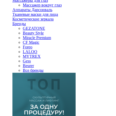
Массажеры для глаз
Массажер вокруг глаз
Аппараты Дарсонваль
Тканевые маски для лица
Косметические зеркала
Бренды
GEZATONE
Beauty Style
Miracle Premium
CF Magic
Foreo
LALOO
MYTREX
Gess
Beurer
Все бренды