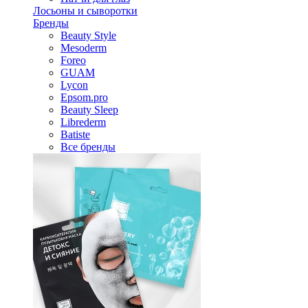
Лосьоны и сыворотки
Бренды
Beauty Style
Mesoderm
Foreo
GUAM
Lycon
Epsom.pro
Beauty Sleep
Librederm
Batiste
Все бренды