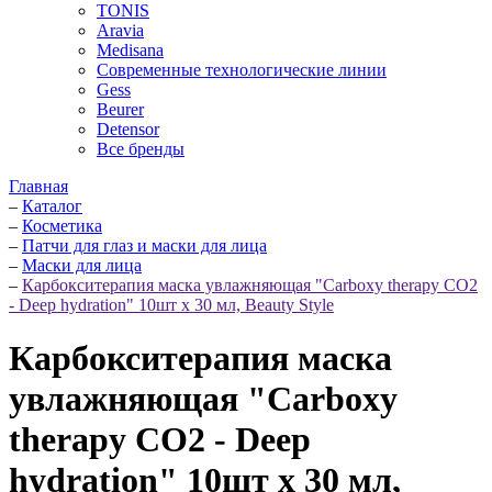
TONIS
Aravia
Medisana
Современные технологические линии
Gess
Beurer
Detensor
Все бренды
Главная
–
Каталог
–
Косметика
–
Патчи для глаз и маски для лица
–
Маски для лица
–
Карбокситерапия маска увлажняющая "Carboxy therapy CO2
- Deep hydration" 10шт x 30 мл, Beauty Style
Карбокситерапия маска
увлажняющая "Carboxy
therapy CO2 - Deep
hydration" 10шт x 30 мл,