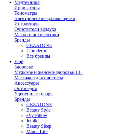
Медтехника
Ирригаторы
Тонометры
Электрические зубные щетки
Ингаляторы
Очистители воздуха
Маски и антисептики
Бренды
GEZATONE
Librederm
Все бренды
Ещё
Здоровье
Мужское и женское здоровье 18+
Массажер для простаты
Аксессуары
Ортопедия
Уцененные товары
Бренды
GEZATONE
Beauty Style
eVy Pillow
Jetpik
Beauty Sleep
Minna Life