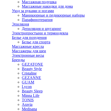
Массажная подушка
Массажные накидки для дома
Уход за руками и ногами
Маникюрные и педикюрные наборы
Парафинотерапия
Эпиляция
Депиляция и шугаринг
Электропростыни и термоодеяла
Белье для похудения
Белье для спорта
Массажные кресла
Массажеры для шеи
Электронные весы
Бренды
GEZATONE
Beauty Style
Cristaline
GEZANNE
GUAM
Lycon
Beauty Sleep
Minna Life
TONIS
Aravia
Medisana