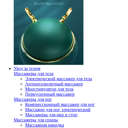
Уход за телом
Массажеры для тела
Электрический массажер для тела
Антицеллюлитный массажер
Миостимулятор для тела
Перкусионный массажер
Массажеры для ног
Компрессионный массажер для ног
Массажер для ног электрический
Массажеры для икр и стоп
Массажеры для спины
Массажная накидка