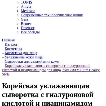
TONIS
Aravia
Medisana
Современные технологические линии
Gess
Beurer
Detensor
Все бренды
Главная
–
Каталог
–
Косметика
–
Косметика для лица
–
Увлажнение кожи лица
–
Сыворотки для увлажнения кожи
–
Корейская увлажняющая сыворотка с гиалуроновой
кислотой и ниацинамидом для лица, амп 2мл х 10шт Beauty
Style
Корейская увлажняющая
сыворотка с гиалуроновой
кислотой и ниацинамидом