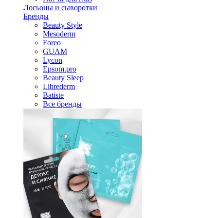
Лосьоны и сыворотки
Бренды
Beauty Style
Mesoderm
Foreo
GUAM
Lycon
Epsom.pro
Beauty Sleep
Librederm
Batiste
Все бренды