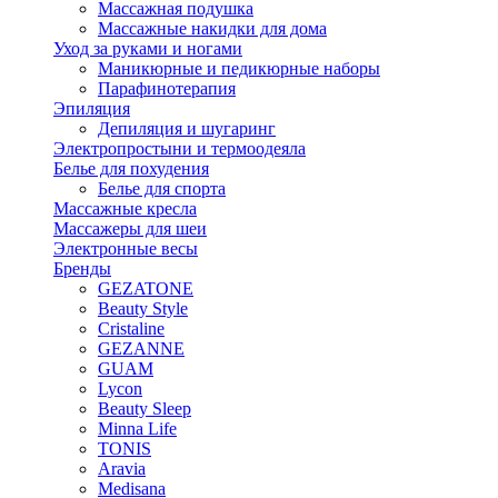
Массажная подушка
Массажные накидки для дома
Уход за руками и ногами
Маникюрные и педикюрные наборы
Парафинотерапия
Эпиляция
Депиляция и шугаринг
Электропростыни и термоодеяла
Белье для похудения
Белье для спорта
Массажные кресла
Массажеры для шеи
Электронные весы
Бренды
GEZATONE
Beauty Style
Cristaline
GEZANNE
GUAM
Lycon
Beauty Sleep
Minna Life
TONIS
Aravia
Medisana