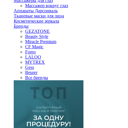
Массажеры для глаз
Массажер вокруг глаз
Аппараты Дарсонваль
Тканевые маски для лица
Косметические зеркала
Бренды
GEZATONE
Beauty Style
Miracle Premium
CF Magic
Foreo
LALOO
MYTREX
Gess
Beurer
Все бренды