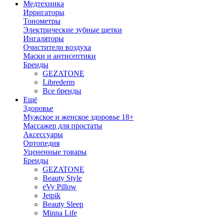
Медтехника
Ирригаторы
Тонометры
Электрические зубные щетки
Ингаляторы
Очистители воздуха
Маски и антисептики
Бренды
GEZATONE
Librederm
Все бренды
Ещё
Здоровье
Мужское и женское здоровье 18+
Массажер для простаты
Аксессуары
Ортопедия
Уцененные товары
Бренды
GEZATONE
Beauty Style
eVy Pillow
Jetpik
Beauty Sleep
Minna Life