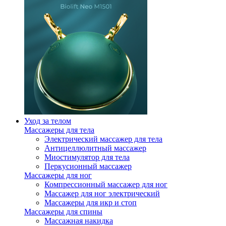
Уход за телом
Массажеры для тела
Электрический массажер для тела
Антицеллюлитный массажер
Миостимулятор для тела
Перкусионный массажер
Массажеры для ног
Компрессионный массажер для ног
Массажер для ног электрический
Массажеры для икр и стоп
Массажеры для спины
Массажная накидка