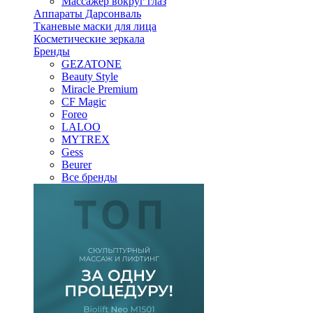
Массажер вокруг глаз
Аппараты Дарсонваль
Тканевые маски для лица
Косметические зеркала
Бренды
GEZATONE
Beauty Style
Miracle Premium
CF Magic
Foreo
LALOO
MYTREX
Gess
Beurer
Все бренды