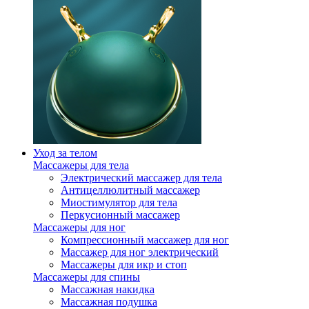
Уход за телом
Массажеры для тела
Электрический массажер для тела
Антицеллюлитный массажер
Миостимулятор для тела
Перкусионный массажер
Массажеры для ног
Компрессионный массажер для ног
Массажер для ног электрический
Массажеры для икр и стоп
Массажеры для спины
Массажная накидка
Массажная подушка