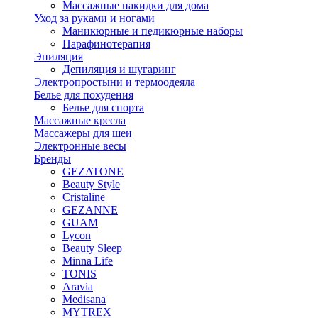
Массажные накидки для дома
Уход за руками и ногами
Маникюрные и педикюрные наборы
Парафинотерапия
Эпиляция
Депиляция и шугаринг
Электропростыни и термоодеяла
Белье для похудения
Белье для спорта
Массажные кресла
Массажеры для шеи
Электронные весы
Бренды
GEZATONE
Beauty Style
Cristaline
GEZANNE
GUAM
Lycon
Beauty Sleep
Minna Life
TONIS
Aravia
Medisana
MYTREX