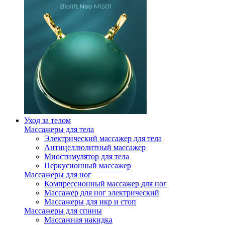
Уход за телом
Массажеры для тела
Электрический массажер для тела
Антицеллюлитный массажер
Миостимулятор для тела
Перкусионный массажер
Массажеры для ног
Компрессионный массажер для ног
Массажер для ног электрический
Массажеры для икр и стоп
Массажеры для спины
Массажная накидка