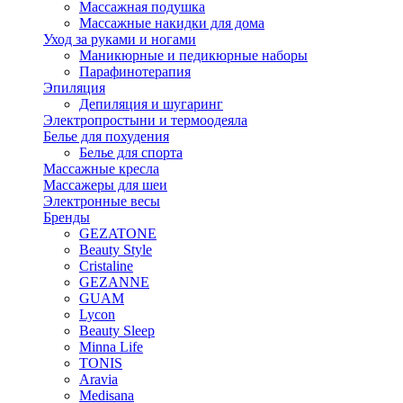
Массажная подушка
Массажные накидки для дома
Уход за руками и ногами
Маникюрные и педикюрные наборы
Парафинотерапия
Эпиляция
Депиляция и шугаринг
Электропростыни и термоодеяла
Белье для похудения
Белье для спорта
Массажные кресла
Массажеры для шеи
Электронные весы
Бренды
GEZATONE
Beauty Style
Cristaline
GEZANNE
GUAM
Lycon
Beauty Sleep
Minna Life
TONIS
Aravia
Medisana