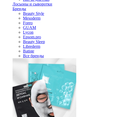
Лосьоны и сыворотки
Бренды
Beauty Style
Mesoderm
Foreo
GUAM
Lycon
Epsom.pro
Beauty Sleep
Librederm
Batiste
Все бренды