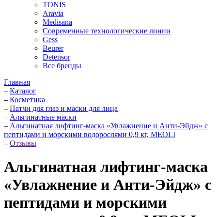
TONIS
Aravia
Medisana
Современные технологические линии
Gess
Beurer
Detensor
Все бренды
Главная
–
Каталог
–
Косметика
–
Патчи для глаз и маски для лица
–
Альгинатные маски
–
Альгинатная лифтинг-маска «Увлажнение и Анти-Эйдж» с
пептидами и морскими водорослями 0,9 кг, MEOLI
–
Отзывы
Альгинатная лифтинг-маска
«Увлажнение и Анти-Эйдж» с
пептидами и морскими