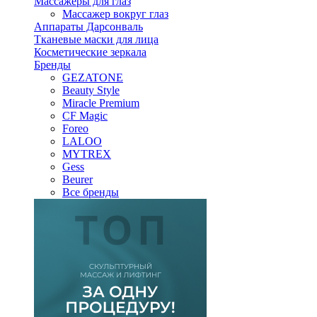
Массажеры для глаз
Массажер вокруг глаз
Аппараты Дарсонваль
Тканевые маски для лица
Косметические зеркала
Бренды
GEZATONE
Beauty Style
Miracle Premium
CF Magic
Foreo
LALOO
MYTREX
Gess
Beurer
Все бренды