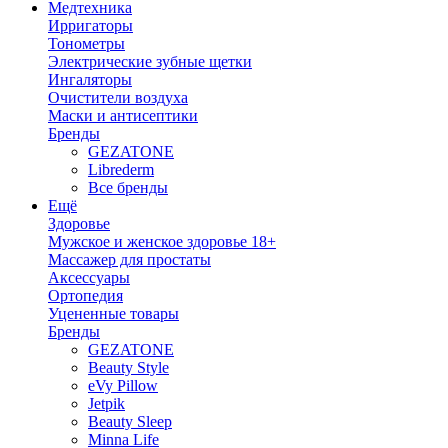
Медтехника
Ирригаторы
Тонометры
Электрические зубные щетки
Ингаляторы
Очистители воздуха
Маски и антисептики
Бренды
GEZATONE
Librederm
Все бренды
Ещё
Здоровье
Мужское и женское здоровье 18+
Массажер для простаты
Аксессуары
Ортопедия
Уцененные товары
Бренды
GEZATONE
Beauty Style
eVy Pillow
Jetpik
Beauty Sleep
Minna Life