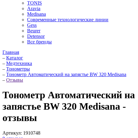
TONIS
Aravia
Medisana
Современные технологические линии
Gess
Beurer
Detensor
Все бренды
Главная
–
Каталог
–
Медтехника
–
Тонометры
–
Тонометр Автоматический на запястье BW 320 Medisana
–
Отзывы
Тонометр Автоматический на
запястье BW 320 Medisana -
отзывы
Артикул:
1910748