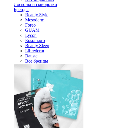
Лосьоны и сыворотки
Бренды
Beauty Style
Mesoderm
Foreo
GUAM
Lycon
Epsom.pro
Beauty Sleep
Librederm
Batiste
Все бренды