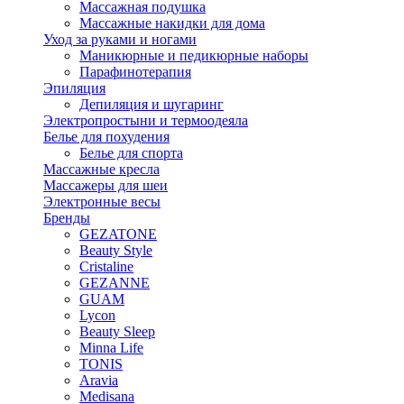
Массажная подушка
Массажные накидки для дома
Уход за руками и ногами
Маникюрные и педикюрные наборы
Парафинотерапия
Эпиляция
Депиляция и шугаринг
Электропростыни и термоодеяла
Белье для похудения
Белье для спорта
Массажные кресла
Массажеры для шеи
Электронные весы
Бренды
GEZATONE
Beauty Style
Cristaline
GEZANNE
GUAM
Lycon
Beauty Sleep
Minna Life
TONIS
Aravia
Medisana