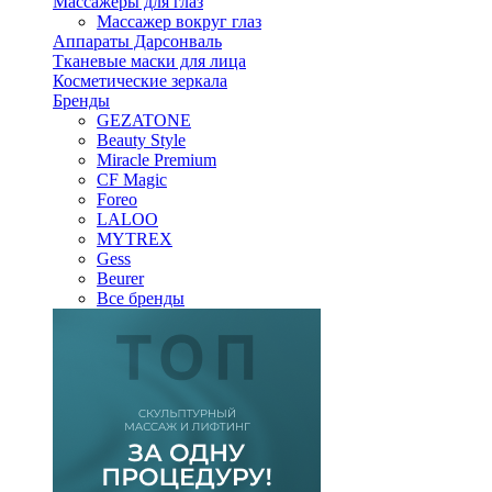
Массажеры для глаз
Массажер вокруг глаз
Аппараты Дарсонваль
Тканевые маски для лица
Косметические зеркала
Бренды
GEZATONE
Beauty Style
Miracle Premium
CF Magic
Foreo
LALOO
MYTREX
Gess
Beurer
Все бренды