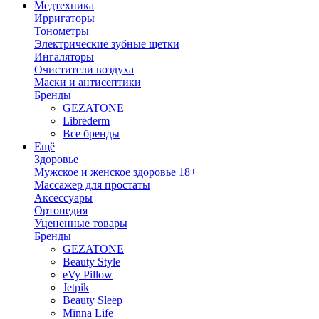
Медтехника
Ирригаторы
Тонометры
Электрические зубные щетки
Ингаляторы
Очистители воздуха
Маски и антисептики
Бренды
GEZATONE
Librederm
Все бренды
Ещё
Здоровье
Мужское и женское здоровье 18+
Массажер для простаты
Аксессуары
Ортопедия
Уцененные товары
Бренды
GEZATONE
Beauty Style
eVy Pillow
Jetpik
Beauty Sleep
Minna Life