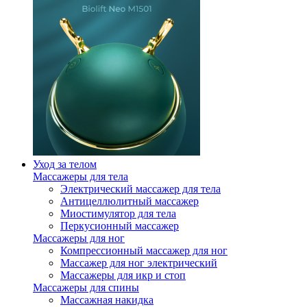
Уход за телом
Массажеры для тела
Электрический массажер для тела
Антицеллюлитный массажер
Миостимулятор для тела
Перкусионный массажер
Массажеры для ног
Компрессионный массажер для ног
Массажер для ног электрический
Массажеры для икр и стоп
Массажеры для спины
Массажная накидка