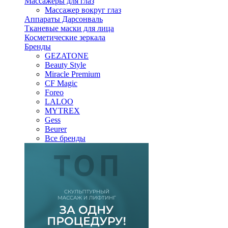
Массажеры для глаз
Массажер вокруг глаз
Аппараты Дарсонваль
Тканевые маски для лица
Косметические зеркала
Бренды
GEZATONE
Beauty Style
Miracle Premium
CF Magic
Foreo
LALOO
MYTREX
Gess
Beurer
Все бренды