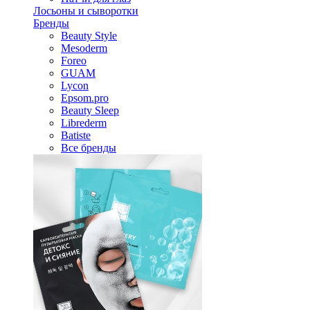
Лосьоны и сыворотки
Бренды
Beauty Style
Mesoderm
Foreo
GUAM
Lycon
Epsom.pro
Beauty Sleep
Librederm
Batiste
Все бренды