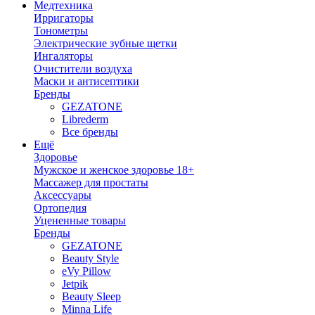
Медтехника
Ирригаторы
Тонометры
Электрические зубные щетки
Ингаляторы
Очистители воздуха
Маски и антисептики
Бренды
GEZATONE
Librederm
Все бренды
Ещё
Здоровье
Мужское и женское здоровье 18+
Массажер для простаты
Аксессуары
Ортопедия
Уцененные товары
Бренды
GEZATONE
Beauty Style
eVy Pillow
Jetpik
Beauty Sleep
Minna Life