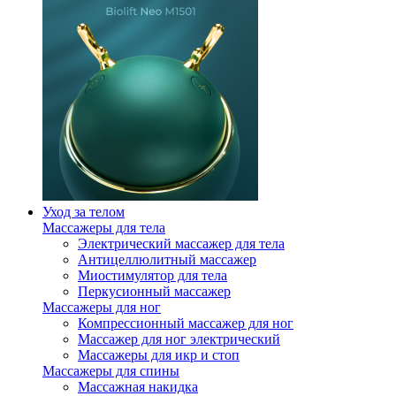
Уход за телом
Массажеры для тела
Электрический массажер для тела
Антицеллюлитный массажер
Миостимулятор для тела
Перкусионный массажер
Массажеры для ног
Компрессионный массажер для ног
Массажер для ног электрический
Массажеры для икр и стоп
Массажеры для спины
Массажная накидка