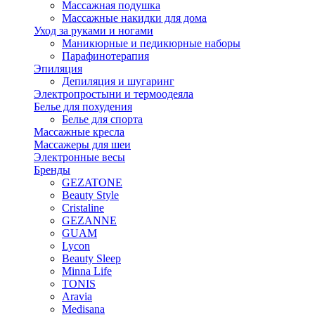
Массажная подушка
Массажные накидки для дома
Уход за руками и ногами
Маникюрные и педикюрные наборы
Парафинотерапия
Эпиляция
Депиляция и шугаринг
Электропростыни и термоодеяла
Белье для похудения
Белье для спорта
Массажные кресла
Массажеры для шеи
Электронные весы
Бренды
GEZATONE
Beauty Style
Cristaline
GEZANNE
GUAM
Lycon
Beauty Sleep
Minna Life
TONIS
Aravia
Medisana