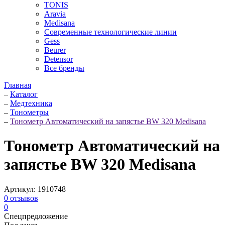
TONIS
Aravia
Medisana
Современные технологические линии
Gess
Beurer
Detensor
Все бренды
Главная
–
Каталог
–
Медтехника
–
Тонометры
–
Тонометр Автоматический на запястье BW 320 Medisana
Тонометр Автоматический на
запястье BW 320 Medisana
Артикул:
1910748
0
отзывов
0
Спецпредложение