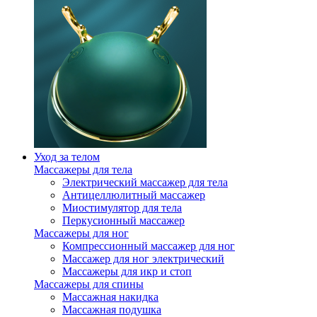
Уход за телом
Массажеры для тела
Электрический массажер для тела
Антицеллюлитный массажер
Миостимулятор для тела
Перкусионный массажер
Массажеры для ног
Компрессионный массажер для ног
Массажер для ног электрический
Массажеры для икр и стоп
Массажеры для спины
Массажная накидка
Массажная подушка