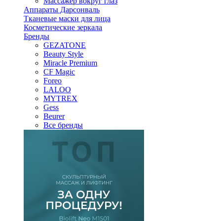
Массажер вокруг глаз
Аппараты Дарсонваль
Тканевые маски для лица
Косметические зеркала
Бренды
GEZATONE
Beauty Style
Miracle Premium
CF Magic
Foreo
LALOO
MYTREX
Gess
Beurer
Все бренды