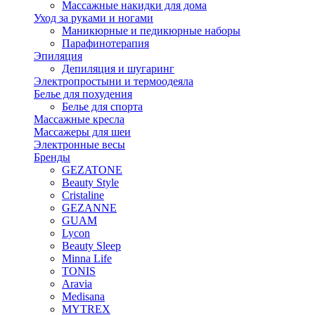
Массажные накидки для дома
Уход за руками и ногами
Маникюрные и педикюрные наборы
Парафинотерапия
Эпиляция
Депиляция и шугаринг
Электропростыни и термоодеяла
Белье для похудения
Белье для спорта
Массажные кресла
Массажеры для шеи
Электронные весы
Бренды
GEZATONE
Beauty Style
Cristaline
GEZANNE
GUAM
Lycon
Beauty Sleep
Minna Life
TONIS
Aravia
Medisana
MYTREX