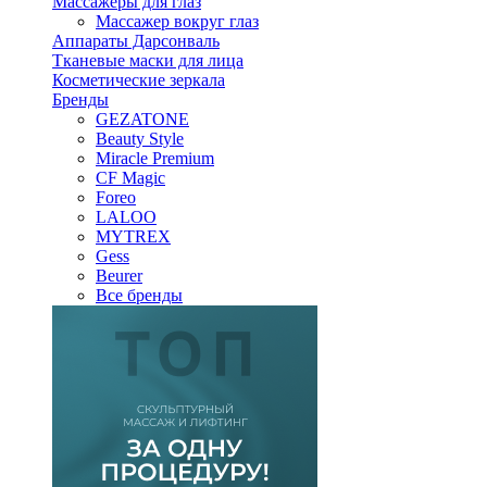
Массажеры для глаз
Массажер вокруг глаз
Аппараты Дарсонваль
Тканевые маски для лица
Косметические зеркала
Бренды
GEZATONE
Beauty Style
Miracle Premium
CF Magic
Foreo
LALOO
MYTREX
Gess
Beurer
Все бренды