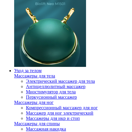
Уход за телом
Массажеры для тела
Электрический массажер для тела
Антицеллюлитный массажер
Миостимулятор для тела
Перкусионный массажер
Массажеры для ног
Компрессионный массажер для ног
Массажер для ног электрический
Массажеры для икр и стоп
Массажеры для спины
Массажная накидка