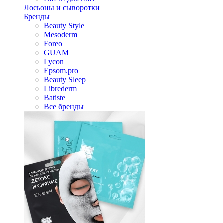
Лосьоны и сыворотки
Бренды
Beauty Style
Mesoderm
Foreo
GUAM
Lycon
Epsom.pro
Beauty Sleep
Librederm
Batiste
Все бренды