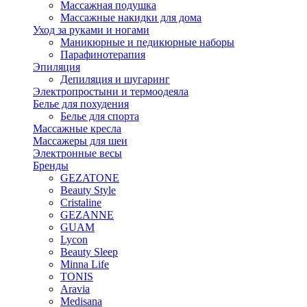
Массажная подушка
Массажные накидки для дома
Уход за руками и ногами
Маникюрные и педикюрные наборы
Парафинотерапия
Эпиляция
Депиляция и шугаринг
Электропростыни и термоодеяла
Белье для похудения
Белье для спорта
Массажные кресла
Массажеры для шеи
Электронные весы
Бренды
GEZATONE
Beauty Style
Cristaline
GEZANNE
GUAM
Lycon
Beauty Sleep
Minna Life
TONIS
Aravia
Medisana