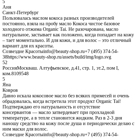
5
Аня
Санкт-Петербург
Пользовалась маслом кокоса разных производителей
постоянно, взяла на пробу масло Кокоса чистое базовое
холодного отжима Organic Tai. Не разочарована, масло
натуральное, застывает как положено, когда попадает на кожу
– тает моментально. И для кожи, и для волос – это отличный
вариант для их красоты.
Созвездие Красоты
info@beauty-shop.ru
+7 (495) 374-54-
38
https://www.beauty-shop.ru/assets/build/img/logo.svg
5
2
Россия
Москва
ш. Алтуфьевское, д.41, стр. 1, эт.2, пом I,
ком.8
109548
5
Яна
Ковров
Давно искала кокосовое масло без всяких примесей и очень
обрадовалась, когда встретила этот продукт Organic Tai!
Подтверждаю его натуральность и отсутствие
консервантов — масло затвердевает при прохладной
температуре, а в тепле становится жидким. Раз в 2-3 дня
наношу средство на кожу после душа и периодически делаю с
ним маски для волос.
Созвездие Красоты
info@beauty-shop.ru
+7 (495) 374-54-