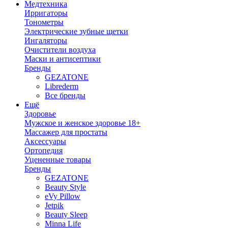
Медтехника
Ирригаторы
Тонометры
Электрические зубные щетки
Ингаляторы
Очистители воздуха
Маски и антисептики
Бренды
GEZATONE
Librederm
Все бренды
Ещё
Здоровье
Мужское и женское здоровье 18+
Массажер для простаты
Аксессуары
Ортопедия
Уцененные товары
Бренды
GEZATONE
Beauty Style
eVy Pillow
Jetpik
Beauty Sleep
Minna Life