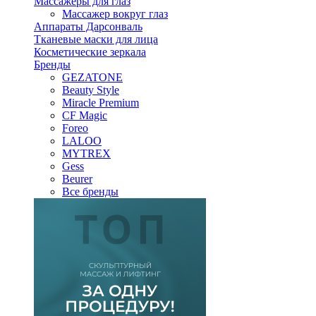
Массажеры для глаз
Массажер вокруг глаз
Аппараты Дарсонваль
Тканевые маски для лица
Косметические зеркала
Бренды
GEZATONE
Beauty Style
Miracle Premium
CF Magic
Foreo
LALOO
MYTREX
Gess
Beurer
Все бренды