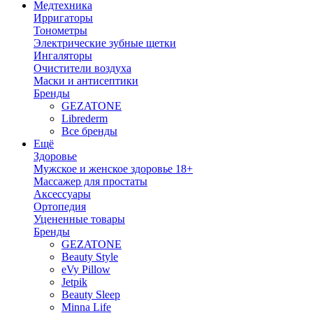
Медтехника
Ирригаторы
Тонометры
Электрические зубные щетки
Ингаляторы
Очистители воздуха
Маски и антисептики
Бренды
GEZATONE
Librederm
Все бренды
Ещё
Здоровье
Мужское и женское здоровье 18+
Массажер для простаты
Аксессуары
Ортопедия
Уцененные товары
Бренды
GEZATONE
Beauty Style
eVy Pillow
Jetpik
Beauty Sleep
Minna Life