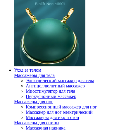
Уход за телом
Массажеры для тела
Электрический массажер для тела
Антицеллюлитный массажер
Миостимулятор для тела
Перкусионный массажер
Массажеры для ног
Компрессионный массажер для ног
Массажер для ног электрический
Массажеры для икр и стоп
Массажеры для спины
Массажная накидка