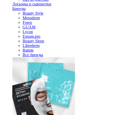
Лосьоны и сыворотки
Бренды
Beauty Style
Mesoderm
Foreo
GUAM
Lycon
Epsom.pro
Beauty Sleep
Librederm
Batiste
Все бренды