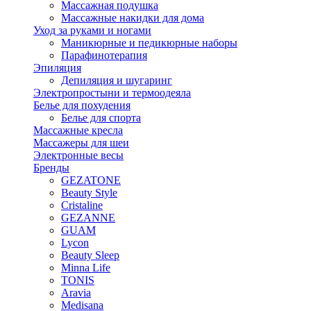
Массажная подушка
Массажные накидки для дома
Уход за руками и ногами
Маникюрные и педикюрные наборы
Парафинотерапия
Эпиляция
Депиляция и шугаринг
Электропростыни и термоодеяла
Белье для похудения
Белье для спорта
Массажные кресла
Массажеры для шеи
Электронные весы
Бренды
GEZATONE
Beauty Style
Cristaline
GEZANNE
GUAM
Lycon
Beauty Sleep
Minna Life
TONIS
Aravia
Medisana