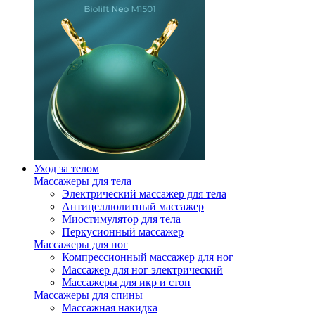
Уход за телом
Массажеры для тела
Электрический массажер для тела
Антицеллюлитный массажер
Миостимулятор для тела
Перкусионный массажер
Массажеры для ног
Компрессионный массажер для ног
Массажер для ног электрический
Массажеры для икр и стоп
Массажеры для спины
Массажная накидка