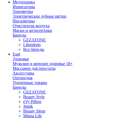
Медтехника
Ирригаторы
Тонометры
Электрические зубные щетки
Ингаляторы
Очистители воздуха
Маски и антисептики
Бренды
GEZATONE
Librederm
Все бренды
Ещё
Здоровье
Мужское и женское здоровье 18+
Массажер для простаты
Аксессуары
Ортопедия
Уцененные товары
Бренды
GEZATONE
Beauty Style
eVy Pillow
Jetpik
Beauty Sleep
Minna Life