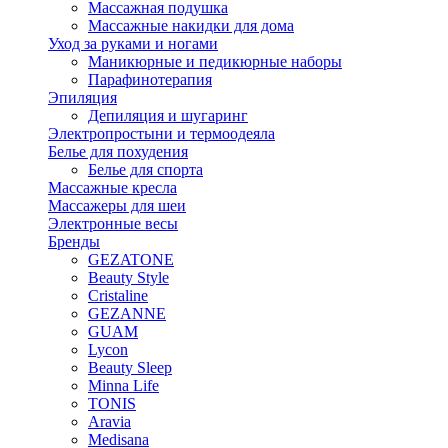
Массажная подушка
Массажные накидки для дома
Уход за руками и ногами
Маникюрные и педикюрные наборы
Парафинотерапия
Эпиляция
Депиляция и шугаринг
Электропростыни и термоодеяла
Белье для похудения
Белье для спорта
Массажные кресла
Массажеры для шеи
Электронные весы
Бренды
GEZATONE
Beauty Style
Cristaline
GEZANNE
GUAM
Lycon
Beauty Sleep
Minna Life
TONIS
Aravia
Medisana