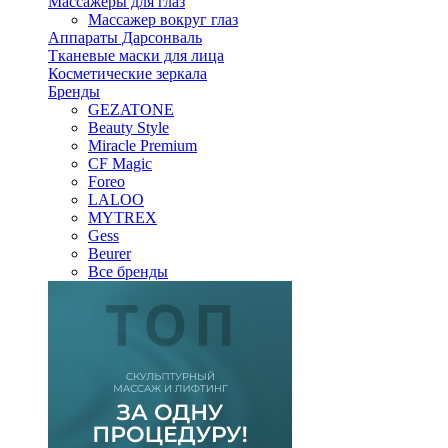
Массажеры для глаз
Массажер вокруг глаз
Аппараты Дарсонваль
Тканевые маски для лица
Косметические зеркала
Бренды
GEZATONE
Beauty Style
Miracle Premium
CF Magic
Foreo
LALOO
MYTREX
Gess
Beurer
Все бренды