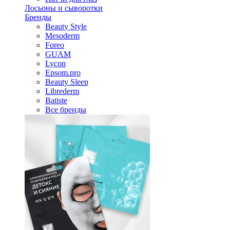
Лосьоны и сыворотки
Бренды
Beauty Style
Mesoderm
Foreo
GUAM
Lycon
Epsom.pro
Beauty Sleep
Librederm
Batiste
Все бренды