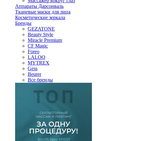
Массажер вокруг глаз
Аппараты Дарсонваль
Тканевые маски для лица
Косметические зеркала
Бренды
GEZATONE
Beauty Style
Miracle Premium
CF Magic
Foreo
LALOO
MYTREX
Gess
Beurer
Все бренды