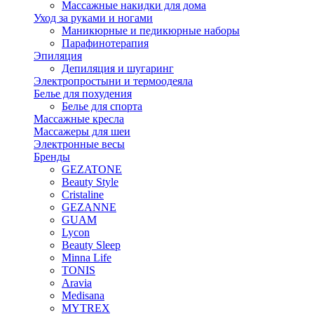
Массажные накидки для дома
Уход за руками и ногами
Маникюрные и педикюрные наборы
Парафинотерапия
Эпиляция
Депиляция и шугаринг
Электропростыни и термоодеяла
Белье для похудения
Белье для спорта
Массажные кресла
Массажеры для шеи
Электронные весы
Бренды
GEZATONE
Beauty Style
Cristaline
GEZANNE
GUAM
Lycon
Beauty Sleep
Minna Life
TONIS
Aravia
Medisana
MYTREX