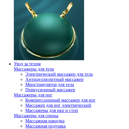
Уход за телом
Массажеры для тела
Электрический массажер для тела
Антицеллюлитный массажер
Миостимулятор для тела
Перкусионный массажер
Массажеры для ног
Компрессионный массажер для ног
Массажер для ног электрический
Массажеры для икр и стоп
Массажеры для спины
Массажная накидка
Массажная подушка