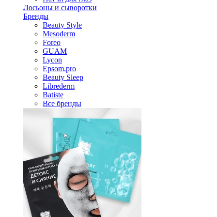
Лосьоны и сыворотки
Бренды
Beauty Style
Mesoderm
Foreo
GUAM
Lycon
Epsom.pro
Beauty Sleep
Librederm
Batiste
Все бренды