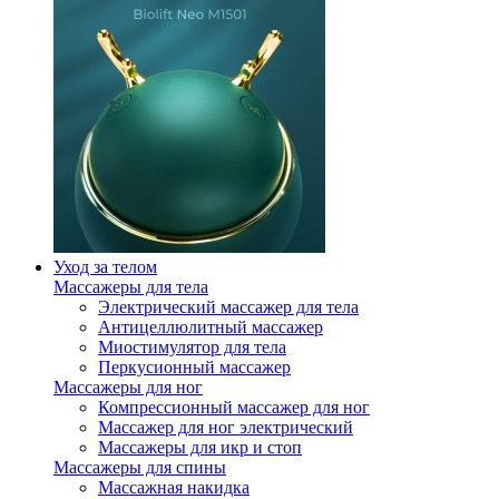
Уход за телом
Массажеры для тела
Электрический массажер для тела
Антицеллюлитный массажер
Миостимулятор для тела
Перкусионный массажер
Массажеры для ног
Компрессионный массажер для ног
Массажер для ног электрический
Массажеры для икр и стоп
Массажеры для спины
Массажная накидка