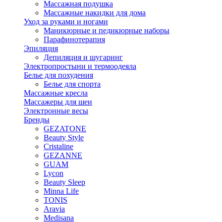
Массажная подушка
Массажные накидки для дома
Уход за руками и ногами
Маникюрные и педикюрные наборы
Парафинотерапия
Эпиляция
Депиляция и шугаринг
Электропростыни и термоодеяла
Белье для похудения
Белье для спорта
Массажные кресла
Массажеры для шеи
Электронные весы
Бренды
GEZATONE
Beauty Style
Cristaline
GEZANNE
GUAM
Lycon
Beauty Sleep
Minna Life
TONIS
Aravia
Medisana