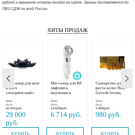
рублей и варианте оплаты онлайн на сайте. Заказы доставляются до
ПВЗ СДЭК по всей России.
ХИТЫ ПРОДАЖ
Массажер для шеи
Массажер для RF-
Сыворотка для
и плеч
лифтинга,
роста волос Hair
электрический с
подтяжки и
Growth Serum,
динамическим
омоложения лица
MEOLI, 10х10 мл
Цена:
Цена:
Цена:
вытяжением и
RF-1607, Gezatone
было
было
было
прогревом MEDI
41 601
11 626
1 400
NECK MYTREX
29 000
6 714
980
КУПИТЬ
КУПИТЬ
КУПИТЬ