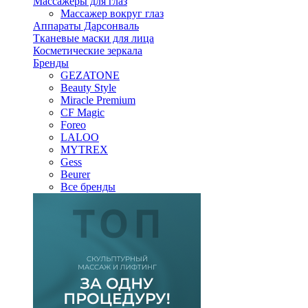
Массажеры для глаз
Массажер вокруг глаз
Аппараты Дарсонваль
Тканевые маски для лица
Косметические зеркала
Бренды
GEZATONE
Beauty Style
Miracle Premium
CF Magic
Foreo
LALOO
MYTREX
Gess
Beurer
Все бренды