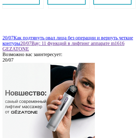
20
/07
Как подтянуть овал лица без операции и вернуть четкие
контуры
20
/07
Вау: 11 функций в лифтинг аппарате m1616
GEZATONE
Возможно вас заинтересует:
20
/07