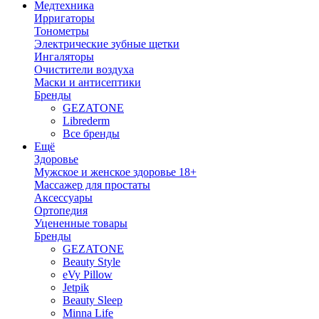
Медтехника
Ирригаторы
Тонометры
Электрические зубные щетки
Ингаляторы
Очистители воздуха
Маски и антисептики
Бренды
GEZATONE
Librederm
Все бренды
Ещё
Здоровье
Мужское и женское здоровье 18+
Массажер для простаты
Аксессуары
Ортопедия
Уцененные товары
Бренды
GEZATONE
Beauty Style
eVy Pillow
Jetpik
Beauty Sleep
Minna Life