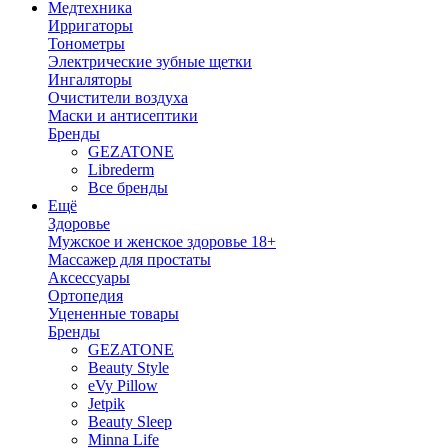
Медтехника
Ирригаторы
Тонометры
Электрические зубные щетки
Ингаляторы
Очистители воздуха
Маски и антисептики
Бренды
GEZATONE
Librederm
Все бренды
Ещё
Здоровье
Мужское и женское здоровье 18+
Массажер для простаты
Аксессуары
Ортопедия
Уцененные товары
Бренды
GEZATONE
Beauty Style
eVy Pillow
Jetpik
Beauty Sleep
Minna Life