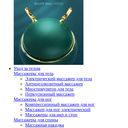
Уход за телом
Массажеры для тела
Электрический массажер для тела
Антицеллюлитный массажер
Миостимулятор для тела
Перкусионный массажер
Массажеры для ног
Компрессионный массажер для ног
Массажер для ног электрический
Массажеры для икр и стоп
Массажеры для спины
Массажная накидка