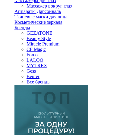
Массажеры для глаз
Массажер вокруг глаз
Аппараты Дарсонваль
Тканевые маски для лица
Косметические зеркала
Бренды
GEZATONE
Beauty Style
Miracle Premium
CF Magic
Foreo
LALOO
MYTREX
Gess
Beurer
Все бренды