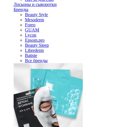
Лосьоны и сыворотки
Бренды
Beauty Style
Mesoderm
Foreo
GUAM
Lycon
Epsom.pro
Beauty Sleep
Librederm
Batiste
Все бренды