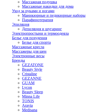
Массажная подушка
Массажные накидки для дома
Уход за руками и ногами
Маникюрные и педикюрные наборы
Парафинотерапия
Эпиляция
Депиляция и шугаринг
Электропростыни и термоодеяла
Белье для похудения
Белье для спорта
Массажные кресла
Массажеры для шеи
Электронные весы
Бренды
GEZATONE
Beauty Style
Cristaline
GEZANNE
GUAM
Lycon
Beauty Sleep
Minna Life
TONIS
Aravia
Medisana