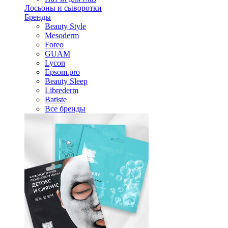
Лосьоны и сыворотки
Бренды
Beauty Style
Mesoderm
Foreo
GUAM
Lycon
Epsom.pro
Beauty Sleep
Librederm
Batiste
Все бренды