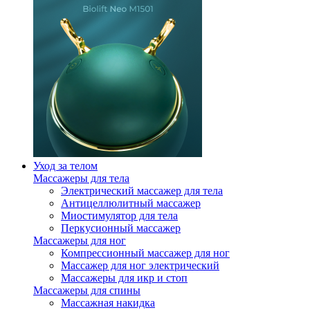
Уход за телом
Массажеры для тела
Электрический массажер для тела
Антицеллюлитный массажер
Миостимулятор для тела
Перкусионный массажер
Массажеры для ног
Компрессионный массажер для ног
Массажер для ног электрический
Массажеры для икр и стоп
Массажеры для спины
Массажная накидка