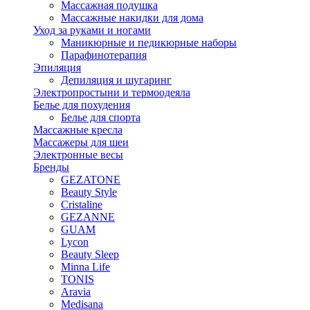
Массажная подушка
Массажные накидки для дома
Уход за руками и ногами
Маникюрные и педикюрные наборы
Парафинотерапия
Эпиляция
Депиляция и шугаринг
Электропростыни и термоодеяла
Белье для похудения
Белье для спорта
Массажные кресла
Массажеры для шеи
Электронные весы
Бренды
GEZATONE
Beauty Style
Cristaline
GEZANNE
GUAM
Lycon
Beauty Sleep
Minna Life
TONIS
Aravia
Medisana