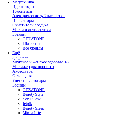
Медтехника
Ирригаторы
Тонометры
Электрические зубные щетки
Ингаляторы
Очистители воздуха
Маски и антисептики
Бренды
GEZATONE
Librederm
Все бренды
Ещё
Здоровье
Мужское и женское здоровье 18+
Массажер для простаты
Аксессуары
Ортопедия
Уцененные товары
Бренды
GEZATONE
Beauty Style
eVy Pillow
Jetpik
Beauty Sleep
Minna Life