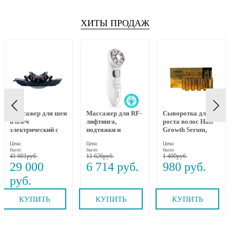
ХИТЫ ПРОДАЖ
Массажер для шеи
Массажер для RF-
Сыворотка для
и плеч
лифтинга,
роста волос Hair
электрический с
подтяжки и
Growth Serum,
динамическим
омоложения лица
MEOLI, 10х10 мл
Цена:
Цена:
Цена:
вытяжением и
RF-1607, Gezatone
было
было
было
прогревом MEDI
41 601
11 626
1 400
NECK MYTREX
29 000
6 714
980
КУПИТЬ
КУПИТЬ
КУПИТЬ