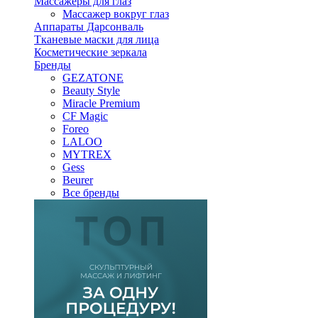
Массажеры для глаз
Массажер вокруг глаз
Аппараты Дарсонваль
Тканевые маски для лица
Косметические зеркала
Бренды
GEZATONE
Beauty Style
Miracle Premium
CF Magic
Foreo
LALOO
MYTREX
Gess
Beurer
Все бренды