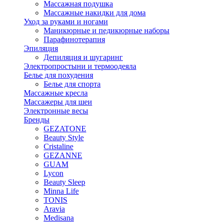
Массажная подушка
Массажные накидки для дома
Уход за руками и ногами
Маникюрные и педикюрные наборы
Парафинотерапия
Эпиляция
Депиляция и шугаринг
Электропростыни и термоодеяла
Белье для похудения
Белье для спорта
Массажные кресла
Массажеры для шеи
Электронные весы
Бренды
GEZATONE
Beauty Style
Cristaline
GEZANNE
GUAM
Lycon
Beauty Sleep
Minna Life
TONIS
Aravia
Medisana