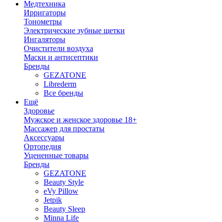
Медтехника
Ирригаторы
Тонометры
Электрические зубные щетки
Ингаляторы
Очистители воздуха
Маски и антисептики
Бренды
GEZATONE
Librederm
Все бренды
Ещё
Здоровье
Мужское и женское здоровье 18+
Массажер для простаты
Аксессуары
Ортопедия
Уцененные товары
Бренды
GEZATONE
Beauty Style
eVy Pillow
Jetpik
Beauty Sleep
Minna Life