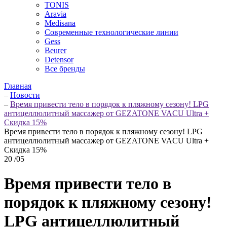
TONIS
Aravia
Medisana
Современные технологические линии
Gess
Beurer
Detensor
Все бренды
Главная
–
Новости
–
Время привести тело в порядок к пляжному сезону! LPG
антицеллюлитный массажер от GEZATONE VACU Ultra +
Скидка 15%
Время привести тело в порядок к пляжному сезону! LPG
антицеллюлитный массажер от GEZATONE VACU Ultra +
Скидка 15%
20
/05
Время привести тело в
порядок к пляжному сезону!
LPG антицеллюлитный