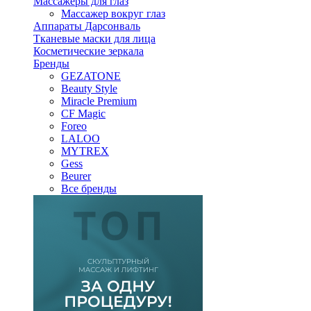
Массажеры для глаз
Массажер вокруг глаз
Аппараты Дарсонваль
Тканевые маски для лица
Косметические зеркала
Бренды
GEZATONE
Beauty Style
Miracle Premium
CF Magic
Foreo
LALOO
MYTREX
Gess
Beurer
Все бренды