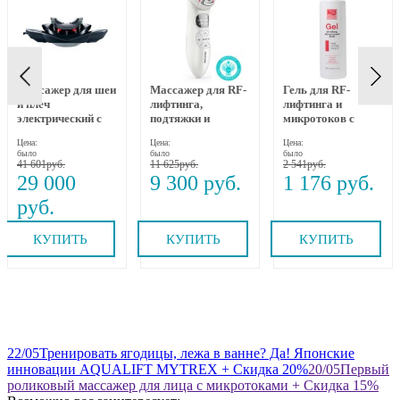
Массажер для шеи
Массажер для RF-
Гель для RF-
и плеч
лифтинга,
лифтинга и
электрический с
подтяжки и
микротоков с
динамическим
омоложения лица
коллагеном,
Цена:
Цена:
Цена:
вытяжением и
RF-1607, Gezatone
пептидами и
было
было
было
прогревом MEDI
бакучиолом 250
41 601
11 625
2 541
NECK MYTREX
мл Beauty Style
29 000
9 300
1 176
КУПИТЬ
КУПИТЬ
КУПИТЬ
22
/05
Тренировать ягодицы, лежа в ванне? Да! Японские
инновации AQUALIFT MYTREX + Скидка 20%
20
/05
Первый
роликовый массажер для лица с микротоками + Скидка 15%