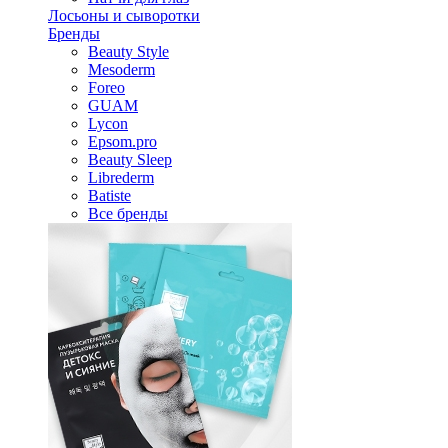
Лосьоны и сыворотки
Бренды
Beauty Style
Mesoderm
Foreo
GUAM
Lycon
Epsom.pro
Beauty Sleep
Librederm
Batiste
Все бренды