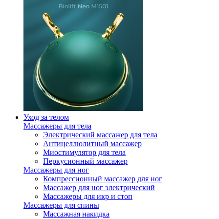
Уход за телом
Массажеры для тела
Электрический массажер для тела
Антицеллюлитный массажер
Миостимулятор для тела
Перкусионный массажер
Массажеры для ног
Компрессионный массажер для ног
Массажер для ног электрический
Массажеры для икр и стоп
Массажеры для спины
Массажная накидка