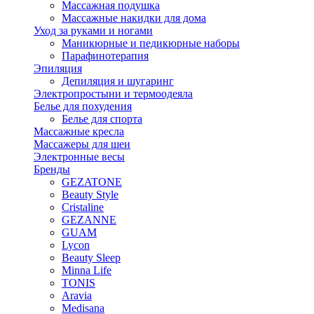
Массажная подушка
Массажные накидки для дома
Уход за руками и ногами
Маникюрные и педикюрные наборы
Парафинотерапия
Эпиляция
Депиляция и шугаринг
Электропростыни и термоодеяла
Белье для похудения
Белье для спорта
Массажные кресла
Массажеры для шеи
Электронные весы
Бренды
GEZATONE
Beauty Style
Cristaline
GEZANNE
GUAM
Lycon
Beauty Sleep
Minna Life
TONIS
Aravia
Medisana