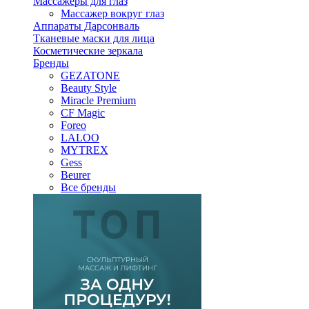
Массажеры для глаз
Массажер вокруг глаз
Аппараты Дарсонваль
Тканевые маски для лица
Косметические зеркала
Бренды
GEZATONE
Beauty Style
Miracle Premium
CF Magic
Foreo
LALOO
MYTREX
Gess
Beurer
Все бренды