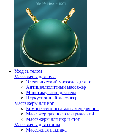
Уход за телом
Массажеры для тела
Электрический массажер для тела
Антицеллюлитный массажер
Миостимулятор для тела
Перкусионный массажер
Массажеры для ног
Компрессионный массажер для ног
Массажер для ног электрический
Массажеры для икр и стоп
Массажеры для спины
Массажная накидка