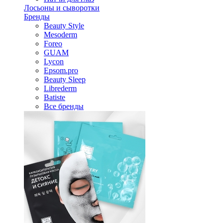
Лосьоны и сыворотки
Бренды
Beauty Style
Mesoderm
Foreo
GUAM
Lycon
Epsom.pro
Beauty Sleep
Librederm
Batiste
Все бренды