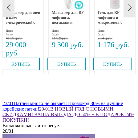
Массажер для шеи
Массажер для RF-
Гель для RF-
и плеч
лифтинга,
лифтинга и
электрический с
подтяжки и
микротоков с
динамическим
омоложения лица
коллагеном,
Цена:
Цена:
Цена:
вытяжением и
RF-1607, Gezatone
пептидами и
было
было
было
прогревом MEDI
бакучиолом 250
41 601
11 625
2 541
NECK MYTREX
мл Beauty Style
29 000
9 300
1 176
КУПИТЬ
КУПИТЬ
КУПИТЬ
23
/01
Патчей много не бывает! Промокод 30% на лучшие
корейские патчи!
20
/01
В НОВЫЙ ГОД С НОВЫМИ
СКИДКАМИ! ВАША ВЫГОДА ДО 50% + В ПОДАРОК 24%
ПОКУПКИ!
Возможно вас заинтересует:
20
/01