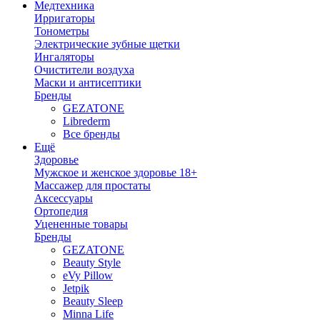
Медтехника
Ирригаторы
Тонометры
Электрические зубные щетки
Ингаляторы
Очистители воздуха
Маски и антисептики
Бренды
GEZATONE
Librederm
Все бренды
Ещё
Здоровье
Мужское и женское здоровье 18+
Массажер для простаты
Аксессуары
Ортопедия
Уцененные товары
Бренды
GEZATONE
Beauty Style
eVy Pillow
Jetpik
Beauty Sleep
Minna Life