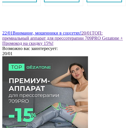
22
/01
Внимание, мошенники в соцсетях!
20
/01
ТОП:
премиальный аппарат для прессотерапии 709PRO Gezatone +
Промокод на скидку 15%!
Возможно вас заинтересует:
20
/01