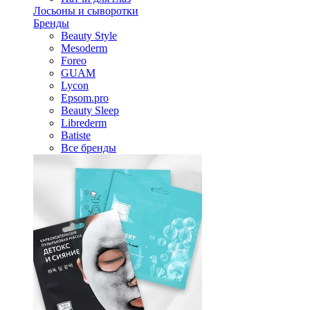
Лосьоны и сыворотки
Бренды
Beauty Style
Mesoderm
Foreo
GUAM
Lycon
Epsom.pro
Beauty Sleep
Librederm
Batiste
Все бренды