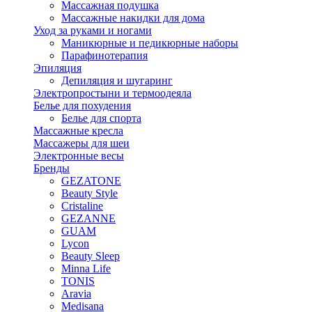
Массажная подушка
Массажные накидки для дома
Уход за руками и ногами
Маникюрные и педикюрные наборы
Парафинотерапия
Эпиляция
Депиляция и шугаринг
Электропростыни и термоодеяла
Белье для похудения
Белье для спорта
Массажные кресла
Массажеры для шеи
Электронные весы
Бренды
GEZATONE
Beauty Style
Cristaline
GEZANNE
GUAM
Lycon
Beauty Sleep
Minna Life
TONIS
Aravia
Medisana