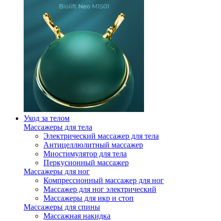
Уход за телом
Массажеры для тела
Электрический массажер для тела
Антицеллюлитный массажер
Миостимулятор для тела
Перкусионный массажер
Массажеры для ног
Компрессионный массажер для ног
Массажер для ног электрический
Массажеры для икр и стоп
Массажеры для спины
Массажная накидка