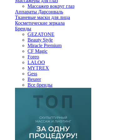
Массажеры для глаз
Массажер вокруг глаз
Аппараты Дарсонваль
Тканевые маски для лица
Косметические зеркала
Бренды
GEZATONE
Beauty Style
Miracle Premium
CF Magic
Foreo
LALOO
MYTREX
Gess
Beurer
Все бренды