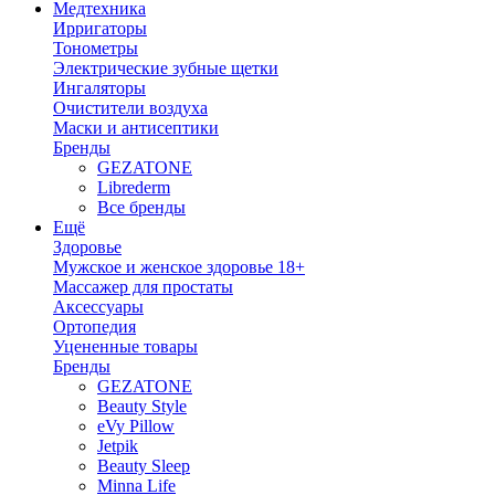
Медтехника
Ирригаторы
Тонометры
Электрические зубные щетки
Ингаляторы
Очистители воздуха
Маски и антисептики
Бренды
GEZATONE
Librederm
Все бренды
Ещё
Здоровье
Мужское и женское здоровье 18+
Массажер для простаты
Аксессуары
Ортопедия
Уцененные товары
Бренды
GEZATONE
Beauty Style
eVy Pillow
Jetpik
Beauty Sleep
Minna Life