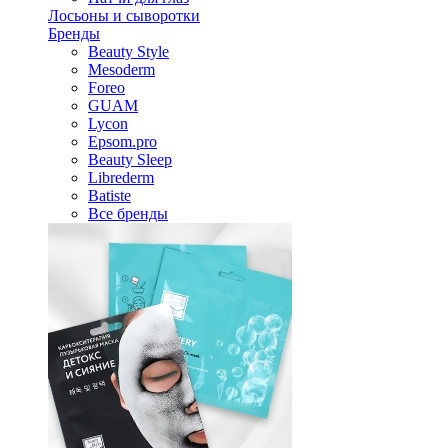
Лосьоны и сыворотки
Бренды
Beauty Style
Mesoderm
Foreo
GUAM
Lycon
Epsom.pro
Beauty Sleep
Librederm
Batiste
Все бренды