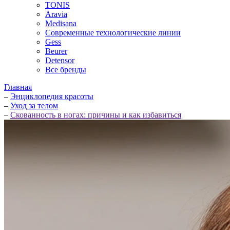
TONIS
Aravia
Medisana
Современные технологические линии
Gess
Beurer
Detensor
Все бренды
Главная
–
Энциклопедия красоты
–
Уход за телом
–
Скованность в ногах: причины и как избавиться