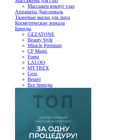
Массажеры для глаз
Массажер вокруг глаз
Аппараты Дарсонваль
Тканевые маски для лица
Косметические зеркала
Бренды
GEZATONE
Beauty Style
Miracle Premium
CF Magic
Foreo
LALOO
MYTREX
Gess
Beurer
Все бренды