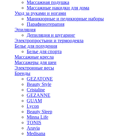
Массажная подушка
Массажные накидки для дома
Уход за руками и ногами
Маникюрные и педикюрные наборы
Парафинотерапия
Эпиляция
Депиляция и шугаринг
Электропростыни и термоодеяла
Белье для похудения
Белье для спорта
Массажные кресла
Массажеры для шеи
Электронные весы
Бренды
GEZATONE
Beauty Style
Cristaline
GEZANNE
GUAM
Lycon
Beauty Sleep
Minna Life
TONIS
Aravia
Medisana