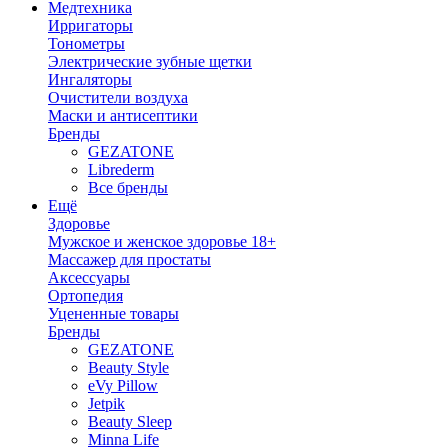
Медтехника
Ирригаторы
Тонометры
Электрические зубные щетки
Ингаляторы
Очистители воздуха
Маски и антисептики
Бренды
GEZATONE
Librederm
Все бренды
Ещё
Здоровье
Мужское и женское здоровье 18+
Массажер для простаты
Аксессуары
Ортопедия
Уцененные товары
Бренды
GEZATONE
Beauty Style
eVy Pillow
Jetpik
Beauty Sleep
Minna Life