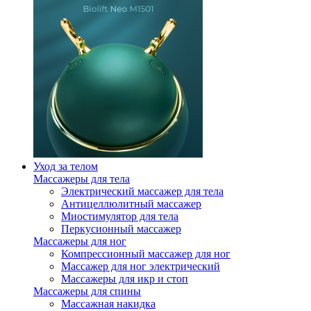
Уход за телом
Массажеры для тела
Электрический массажер для тела
Антицеллюлитный массажер
Миостимулятор для тела
Перкусионный массажер
Массажеры для ног
Компрессионный массажер для ног
Массажер для ног электрический
Массажеры для икр и стоп
Массажеры для спины
Массажная накидка