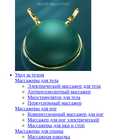
Уход за телом
Массажеры для тела
Электрический массажер для тела
Антицеллюлитный массажер
Миостимулятор для тела
Перкусионный массажер
Массажеры для ног
Компрессионный массажер для ног
Массажер для ног электрический
Массажеры для икр и стоп
Массажеры для спины
Массажная накидка