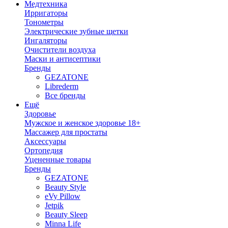
Медтехника
Ирригаторы
Тонометры
Электрические зубные щетки
Ингаляторы
Очистители воздуха
Маски и антисептики
Бренды
GEZATONE
Librederm
Все бренды
Ещё
Здоровье
Мужское и женское здоровье 18+
Массажер для простаты
Аксессуары
Ортопедия
Уцененные товары
Бренды
GEZATONE
Beauty Style
eVy Pillow
Jetpik
Beauty Sleep
Minna Life