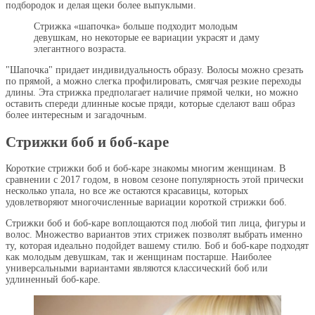
подбородок и делая щеки более выпуклыми.
Стрижка «шапочка» больше подходит молодым
девушкам, но некоторые ее вариации украсят и даму
элегантного возраста.
"Шапочка" придает индивидуальность образу. Волосы можно срезать
по прямой, а можно слегка профилировать, смягчая резкие переходы
длины. Эта стрижка предполагает наличие прямой челки, но можно
оставить спереди длинные косые пряди, которые сделают ваш образ
более интересным и загадочным.
Стрижки боб и боб-каре
Короткие стрижки боб и боб-каре знакомы многим женщинам. В
сравнении с 2017 годом, в новом сезоне популярность этой прически
несколько упала, но все же остаются красавицы, которых
удовлетворяют многочисленные вариации короткой стрижки боб.
Стрижки боб и боб-каре воплощаются под любой тип лица, фигуры и
волос. Множество вариантов этих стрижек позволят выбрать именно
ту, которая идеально подойдет вашему стилю. Боб и боб-каре подходят
как молодым девушкам, так и женщинам постарше. Наиболее
универсальными вариантами являются классический боб или
удлиненный боб-каре.