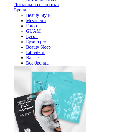
Лосьоны и сыворотки
Бренды
Beauty Style
Mesoderm
Foreo
GUAM
Lycon
Epsom.pro
Beauty Sleep
Librederm
Batiste
Все бренды