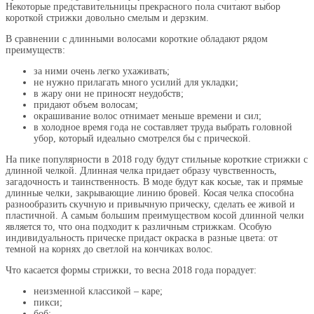
Некоторые представительницы прекрасного пола считают выбор
короткой стрижки довольно смелым и дерзким.
В сравнении с длинными волосами короткие обладают рядом
преимуществ:
за ними очень легко ухаживать;
не нужно прилагать много усилий для укладки;
в жару они не приносят неудобств;
придают объем волосам;
окрашивание волос отнимает меньше времени и сил;
в холодное время года не составляет труда выбрать головной
убор, который идеально смотрелся бы с прической.
На пике популярности в 2018 году будут стильные короткие стрижки с
длинной челкой. Длинная челка придает образу чувственность,
загадочность и таинственность. В моде будут как косые, так и прямые
длинные челки, закрывающие линию бровей. Косая челка способна
разнообразить скучную и привычную прическу, сделать ее живой и
пластичной. А самым большим преимуществом косой длинной челки
является то, что она подходит к различным стрижкам. Особую
индивидуальность прическе придаст окраска в разные цвета: от
темной на корнях до светлой на кончиках волос.
Что касается формы стрижки, то весна 2018 года порадует:
неизменной классикой – каре;
пикси;
боб;