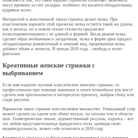
объясняется тем, что такой вариант прически позволяет экономить
массу времени за счет укладки, особенно это касается обладательниц
кудрявых волос.
Интересной и женственной такую стрижка делает челка. При
классическом варианте этой прически челка остается такой же длины,
как и волосы, но в новом сезоне стилисты предлагают
поэкспериментировать с ее длиной и формой. Косая рваная челка
сделает образ необычным и загадочным, челка в форме арки придаст
обладательнице романтичный и нежный вид, прореженная челка
добавит объем и легкость. В тренде 2018 года – свобода и полет
фантазии.
Креативные женские стрижки с
выбриванием
Если вам надоели скучные классические женские стрижки, то
профессионалы при помощи машинки и своих волшебных рук могут
сделать вам оригинальную и интересную прическу, выбрив сбоку или
сзади рисунок.
Вариантов таких стрижек неисчислимое множество. Уникальный узор
можно сделать на одном или обоих висках, на затылке или в области
шеи. Геометрические линии, художественный рисунок, надпись – все
это любая представительница прекрасного пола, ценящая свою
индивидуальность, может себе позволить в 2018 году.
Креативные стрижки с выбриванием предпочитают юные девушки,