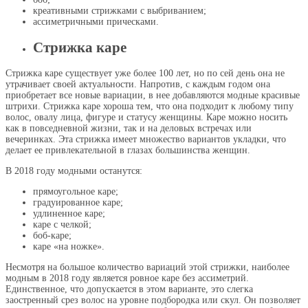
креативными стрижками с выбриванием;
ассиметричными прическами.
Стрижка каре
Стрижка каре существует уже более 100 лет, но по сей день она не
утрачивает своей актуальности. Напротив, с каждым годом она
приобретает все новые вариации, в нее добавляются модные красивые
штрихи. Стрижка каре хороша тем, что она подходит к любому типу
волос, овалу лица, фигуре и статусу женщины. Каре можно носить
как в повседневной жизни, так и на деловых встречах или
вечеринках. Эта стрижка имеет множество вариантов укладки, что
делает ее привлекательной в глазах большинства женщин.
В 2018 году модными останутся:
прямоугольное каре;
градуированное каре;
удлиненное каре;
каре с челкой;
боб-каре;
каре «на ножке».
Несмотря на большое количество вариаций этой стрижки, наиболее
модным в 2018 году является ровное каре без ассиметрий.
Единственное, что допускается в этом варианте, это слегка
заостренный срез волос на уровне подбородка или скул. Он позволяет