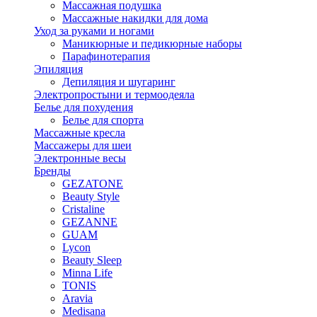
Массажная подушка
Массажные накидки для дома
Уход за руками и ногами
Маникюрные и педикюрные наборы
Парафинотерапия
Эпиляция
Депиляция и шугаринг
Электропростыни и термоодеяла
Белье для похудения
Белье для спорта
Массажные кресла
Массажеры для шеи
Электронные весы
Бренды
GEZATONE
Beauty Style
Cristaline
GEZANNE
GUAM
Lycon
Beauty Sleep
Minna Life
TONIS
Aravia
Medisana