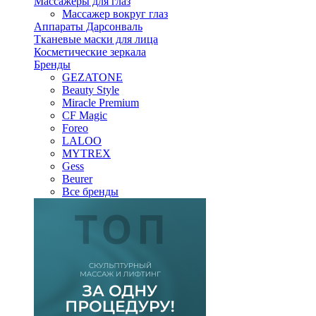
Массажеры для глаз
Массажер вокруг глаз
Аппараты Дарсонваль
Тканевые маски для лица
Косметические зеркала
Бренды
GEZATONE
Beauty Style
Miracle Premium
CF Magic
Foreo
LALOO
MYTREX
Gess
Beurer
Все бренды