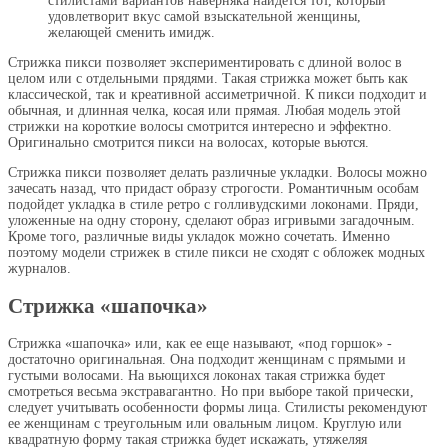
стилистами вариантов наверняка найдется тот, который
удовлетворит вкус самой взыскательной женщины,
желающей сменить имидж.
Стрижка пикси позволяет экспериментировать с длиной волос в
целом или с отдельными прядями. Такая стрижка может быть как
классической, так и креативной ассиметричной. К пикси подходит и
обычная, и длинная челка, косая или прямая. Любая модель этой
стрижки на короткие волосы смотрится интересно и эффектно.
Оригинально смотрится пикси на волосах, которые вьются.
Стрижка пикси позволяет делать различные укладки. Волосы можно
зачесать назад, что придаст образу строгости. Романтичным особам
подойдет укладка в стиле ретро с голливудскими локонами. Пряди,
уложенные на одну сторону, сделают образ игривыми загадочным.
Кроме того, различные виды укладок можно сочетать. Именно
поэтому модели стрижек в стиле пикси не сходят с обложек модных
журналов.
Стрижка «шапочка»
Стрижка «шапочка» или, как ее еще называют, «под горшок» -
достаточно оригинальная. Она подходит женщинам с прямыми и
густыми волосами. На вьющихся локонах такая стрижка будет
смотреться весьма экстравагантно. Но при выборе такой прически,
следует учитывать особенности формы лица. Стилисты рекомендуют
ее женщинам с треугольным или овальным лицом. Круглую или
квадратную форму такая стрижка будет искажать, утяжеляя