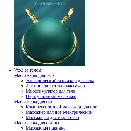
Уход за телом
Массажеры для тела
Электрический массажер для тела
Антицеллюлитный массажер
Миостимулятор для тела
Перкусионный массажер
Массажеры для ног
Компрессионный массажер для ног
Массажер для ног электрический
Массажеры для икр и стоп
Массажеры для спины
Массажная накидка