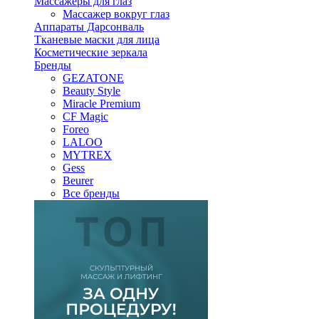
Массажеры для глаз
Массажер вокруг глаз
Аппараты Дарсонваль
Тканевые маски для лица
Косметические зеркала
Бренды
GEZATONE
Beauty Style
Miracle Premium
CF Magic
Foreo
LALOO
MYTREX
Gess
Beurer
Все бренды