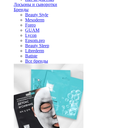
Лосьоны и сыворотки
Бренды
Beauty Style
Mesoderm
Foreo
GUAM
Lycon
Epsom.pro
Beauty Sleep
Librederm
Batiste
Все бренды