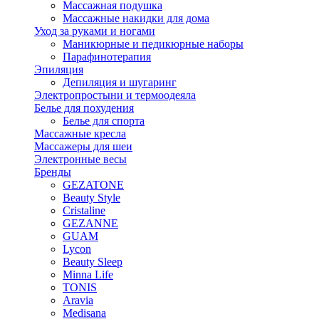
Массажная подушка
Массажные накидки для дома
Уход за руками и ногами
Маникюрные и педикюрные наборы
Парафинотерапия
Эпиляция
Депиляция и шугаринг
Электропростыни и термоодеяла
Белье для похудения
Белье для спорта
Массажные кресла
Массажеры для шеи
Электронные весы
Бренды
GEZATONE
Beauty Style
Cristaline
GEZANNE
GUAM
Lycon
Beauty Sleep
Minna Life
TONIS
Aravia
Medisana