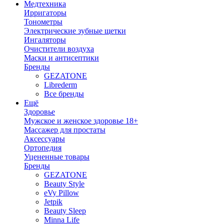
Медтехника
Ирригаторы
Тонометры
Электрические зубные щетки
Ингаляторы
Очистители воздуха
Маски и антисептики
Бренды
GEZATONE
Librederm
Все бренды
Ещё
Здоровье
Мужское и женское здоровье 18+
Массажер для простаты
Аксессуары
Ортопедия
Уцененные товары
Бренды
GEZATONE
Beauty Style
eVy Pillow
Jetpik
Beauty Sleep
Minna Life