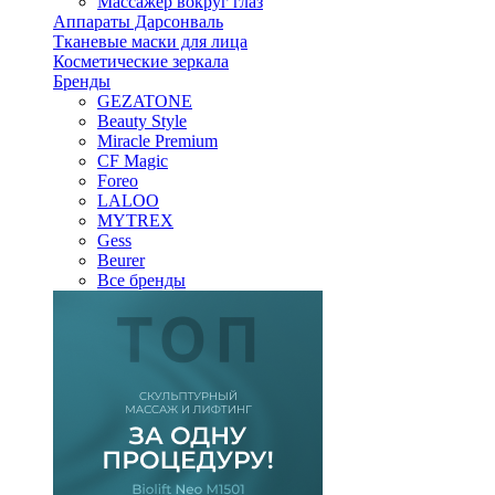
Массажер вокруг глаз
Аппараты Дарсонваль
Тканевые маски для лица
Косметические зеркала
Бренды
GEZATONE
Beauty Style
Miracle Premium
CF Magic
Foreo
LALOO
MYTREX
Gess
Beurer
Все бренды