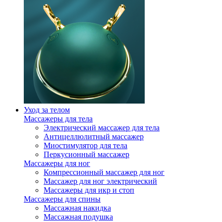
Уход за телом
Массажеры для тела
Электрический массажер для тела
Антицеллюлитный массажер
Миостимулятор для тела
Перкусионный массажер
Массажеры для ног
Компрессионный массажер для ног
Массажер для ног электрический
Массажеры для икр и стоп
Массажеры для спины
Массажная накидка
Массажная подушка