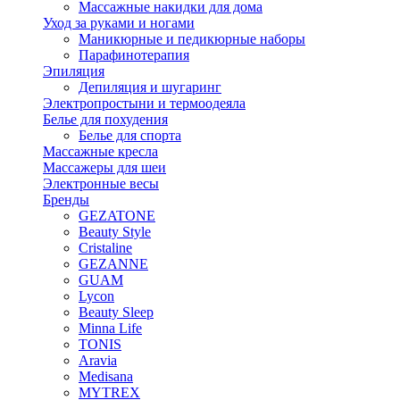
Массажные накидки для дома
Уход за руками и ногами
Маникюрные и педикюрные наборы
Парафинотерапия
Эпиляция
Депиляция и шугаринг
Электропростыни и термоодеяла
Белье для похудения
Белье для спорта
Массажные кресла
Массажеры для шеи
Электронные весы
Бренды
GEZATONE
Beauty Style
Cristaline
GEZANNE
GUAM
Lycon
Beauty Sleep
Minna Life
TONIS
Aravia
Medisana
MYTREX