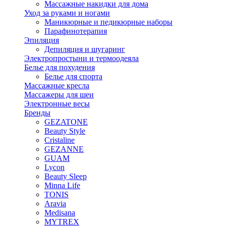
Массажные накидки для дома
Уход за руками и ногами
Маникюрные и педикюрные наборы
Парафинотерапия
Эпиляция
Депиляция и шугаринг
Электропростыни и термоодеяла
Белье для похудения
Белье для спорта
Массажные кресла
Массажеры для шеи
Электронные весы
Бренды
GEZATONE
Beauty Style
Cristaline
GEZANNE
GUAM
Lycon
Beauty Sleep
Minna Life
TONIS
Aravia
Medisana
MYTREX