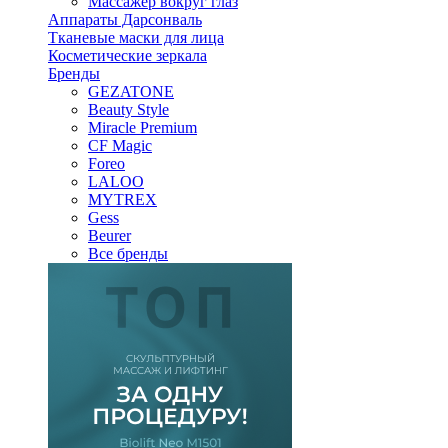
Массажер вокруг глаз
Аппараты Дарсонваль
Тканевые маски для лица
Косметические зеркала
Бренды
GEZATONE
Beauty Style
Miracle Premium
CF Magic
Foreo
LALOO
MYTREX
Gess
Beurer
Все бренды