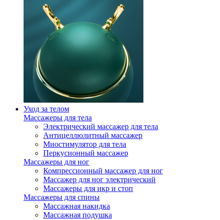
Уход за телом
Массажеры для тела
Электрический массажер для тела
Антицеллюлитный массажер
Миостимулятор для тела
Перкусионный массажер
Массажеры для ног
Компрессионный массажер для ног
Массажер для ног электрический
Массажеры для икр и стоп
Массажеры для спины
Массажная накидка
Массажная подушка