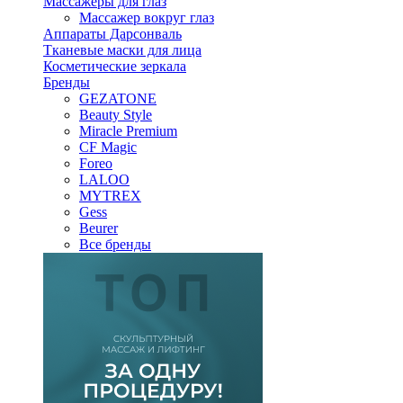
Массажеры для глаз
Массажер вокруг глаз
Аппараты Дарсонваль
Тканевые маски для лица
Косметические зеркала
Бренды
GEZATONE
Beauty Style
Miracle Premium
CF Magic
Foreo
LALOO
MYTREX
Gess
Beurer
Все бренды