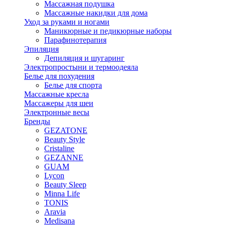
Массажная подушка
Массажные накидки для дома
Уход за руками и ногами
Маникюрные и педикюрные наборы
Парафинотерапия
Эпиляция
Депиляция и шугаринг
Электропростыни и термоодеяла
Белье для похудения
Белье для спорта
Массажные кресла
Массажеры для шеи
Электронные весы
Бренды
GEZATONE
Beauty Style
Cristaline
GEZANNE
GUAM
Lycon
Beauty Sleep
Minna Life
TONIS
Aravia
Medisana