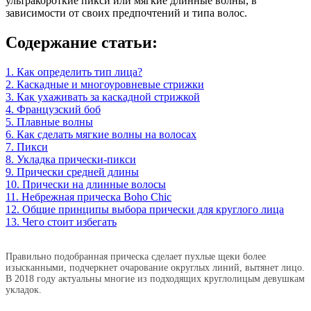
ультракороткие пикси или мягкие длинные волны, в
зависимости от своих предпочтений и типа волос.
Содержание статьи:
1. Как определить тип лица?
2. Каскадные и многоуровневые стрижки
3. Как ухаживать за каскадной стрижкой
4. Французский боб
5. Плавные волны
6. Как сделать мягкие волны на волосах
7. Пикси
8. Укладка прически-пикси
9. Прически средней длины
10. Прически на длинные волосы
11. Небрежная прическа Boho Chic
12. Общие принципы выбора прически для круглого лица
13. Чего стоит избегать
Правильно подобранная прическа сделает пухлые щеки более
изысканными, подчеркнет очарование округлых линий, вытянет лицо.
В 2018 году актуальны многие из подходящих круглолицым девушкам
укладок.