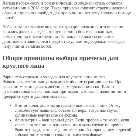
Легкая небрежность и романтический свободный стиль остаются
актуальными в 2018 году. Такая прическа смягчит строгий деловой
образ и идеально подойдет для прогулки по летнему городу и походу
в клуб.
Небрежные и плавные волны, создающие иллюзию, что волос не
касалась расческа, сделают круглое лицо более изысканным,
романтичным и женственным. На макушке волосы остаются
длинными, а завиваются пряди от скул или подбородка, благодаря
чему линии вытягиваются.
Общие принципы выбора прически для
круглого лица
Вариантов стрижек и укладок для круглого лица много.
Вышеперечисленными укладками выбор не ограничивается. При
желании можно сделать любую из модных причесок. Важно
руководствоваться основными принцами, которые сгладят линии и
превратят круг в удлиненный овал.
Линии волос должны визуально вытягивать лицо. Этому
способствует пышный, объемный верх, закрытые скулы,
удлиненные вертикальные формы.
Асимметрия – ваш верный друг. Если пробор – то косой, если
челка – то только на один глаз, ни в коем случае не прямая.
Рваные пряди, которые длиннее с одной стороны, чем с другой,
добавят лицу углов и сломают округлую форму.