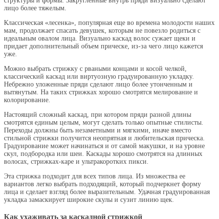
структуры и формы. Закругленные внутрь пряди визуально сделают
лицо более тяжелым.
Классическая «лесенка», популярная еще во времена молодости наших
мам, продолжает спасать девушек, которым не повезло родиться с
идеальным овалом лица. Визуально каскад волос сужает щеки и
придает дополнительный объем прическе, из-за чего лицо кажется
уже.
Можно выбрать стрижку с рваными концами и косой челкой,
классический каскад или виртуозную градуированную укладку.
Небрежно уложенные пряди сделают лицо более утонченным и
вытянутым. На таких стрижках хорошо смотрятся мелирование и
колорирование.
Настоящий сложный каскад, при котором пряди разной длины
смотрятся единым целым, могут сделать только опытные стилисты.
Переходы должны быть незаметными и мягкими, иначе вместо
стильной стрижки получится неопрятная и любительская прическа.
Градуирование может начинаться и от самой макушки, и на уровне
скул, подбородка или шеи. Каскады хорошо смотрятся на длинных
волосах, стрижках-каре и ультракоротких пикси.
Эта стрижка подходит для всех типов лица. Из множества ее
вариантов легко выбрать подходящий, который подчеркнет форму
лица и сделает взгляд более выразительным. Удачная градуированная
укладка замаскирует широкие скулы и сузит линию щек.
Как ухаживать за каскадной стрижкой