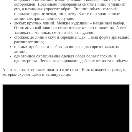
осторожней. Правильно подобранная смягчит лицо и удлинит
его, а неудачная упростит образ. Лишний объем, который
придают круглые челки, ни к чему. Косые или удлиненные
линии смотрятся намного лучше;
любых круглых линий. Мелкие кудряшки – неудачный выбор.
От химической завивки стоит отказаться раз и навсегда. А вот
завивка на кончиках смотрится очень удачно;
стрижек до линии скул и середины щек. Такая форма зрительно
расширяет лицо;
прямых проборов и любых расширяющих горизонтальных
линий;
однотонное окрашивание сделает образ более плоским и
одномерным. Легкое колорирование добавит легкости и объема.
А вот коротких стрижек опасаться не стоит. Есть множество укладок,
которые скроют щеки и вытянут лицо.