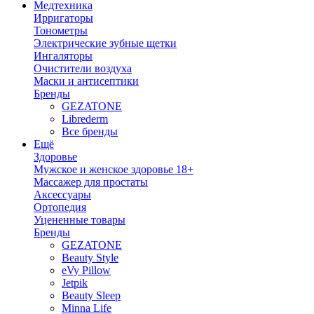
Медтехника
Ирригаторы
Тонометры
Электрические зубные щетки
Ингаляторы
Очистители воздуха
Маски и антисептики
Бренды
GEZATONE
Librederm
Все бренды
Ещё
Здоровье
Мужское и женское здоровье 18+
Массажер для простаты
Аксессуары
Ортопедия
Уцененные товары
Бренды
GEZATONE
Beauty Style
eVy Pillow
Jetpik
Beauty Sleep
Minna Life