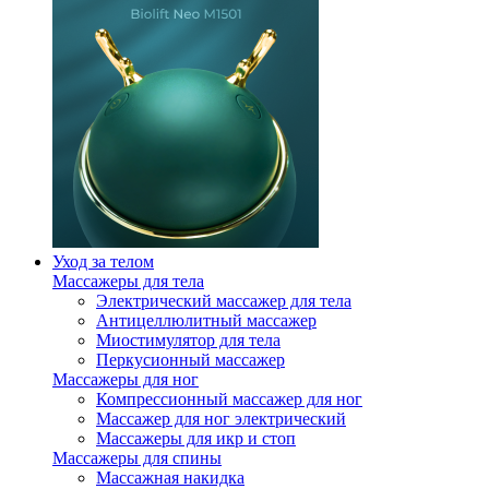
Уход за телом
Массажеры для тела
Электрический массажер для тела
Антицеллюлитный массажер
Миостимулятор для тела
Перкусионный массажер
Массажеры для ног
Компрессионный массажер для ног
Массажер для ног электрический
Массажеры для икр и стоп
Массажеры для спины
Массажная накидка