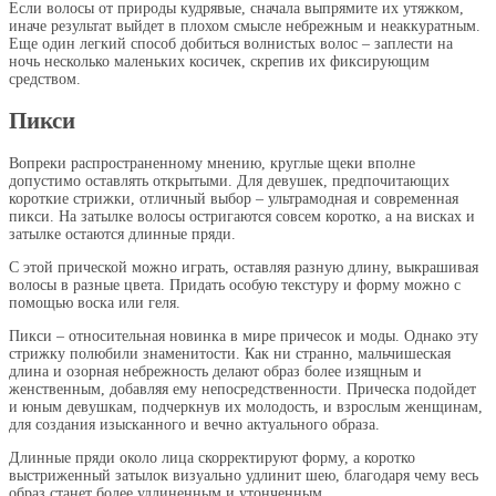
Если волосы от природы кудрявые, сначала выпрямите их утяжком,
иначе результат выйдет в плохом смысле небрежным и неаккуратным.
Еще один легкий способ добиться волнистых волос – заплести на
ночь несколько маленьких косичек, скрепив их фиксирующим
средством.
Пикси
Вопреки распространенному мнению, круглые щеки вполне
допустимо оставлять открытыми. Для девушек, предпочитающих
короткие стрижки, отличный выбор – ультрамодная и современная
пикси. На затылке волосы остригаются совсем коротко, а на висках и
затылке остаются длинные пряди.
С этой прической можно играть, оставляя разную длину, выкрашивая
волосы в разные цвета. Придать особую текстуру и форму можно с
помощью воска или геля.
Пикси – относительная новинка в мире причесок и моды. Однако эту
стрижку полюбили знаменитости. Как ни странно, мальчишеская
длина и озорная небрежность делают образ более изящным и
женственным, добавляя ему непосредственности. Прическа подойдет
и юным девушкам, подчеркнув их молодость, и взрослым женщинам,
для создания изысканного и вечно актуального образа.
Длинные пряди около лица скорректируют форму, а коротко
выстриженный затылок визуально удлинит шею, благодаря чему весь
образ станет более удлиненным и утонченным.