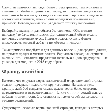
Слоистые прически выглядят более структурными, текстурными и
стильными. Чтобы сохранить их форму, используйте специальные
шампуни и бальзамы для ухода за волосами. Тщательно следите за
состоянием кончиков, именно они определяют конечный вид
причесок. Поврежденные концы сделают стрижку небрежной.
Выбирайте шампуни для объема без силикона. Обязательно
используйте бальзамы и маски. Дополнительный объем можно
получить с помощью мусса. Прямые волосы сушите феном-
диффузором, который добавит им объема и легкости.
Такая прическа подойдет и для длинных волос, и для средней длины,
на прямых прядях и мягких волнах. Вариантов каскадных стрижек
очень много – стилисты предлагают несколько видов градуированных
укладок для модного в 2018 году образа.
Французский боб
Кажется, что округлая форма классической очаровательной стрижки
только подчеркнет недостатки круглого лица. На самом деле,
французский боб выделяет скулы, делает черты более острыми,
драматичными и выразительными. Четкие линии и резкий контур
добавят утонченности. Эта стрижка не теряет своей актуальности в
течение десятилетий.
Существует несколько вариантов этой стрижки, каждая из которых