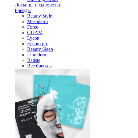
Лосьоны и сыворотки
Бренды
Beauty Style
Mesoderm
Foreo
GUAM
Lycon
Epsom.pro
Beauty Sleep
Librederm
Batiste
Все бренды