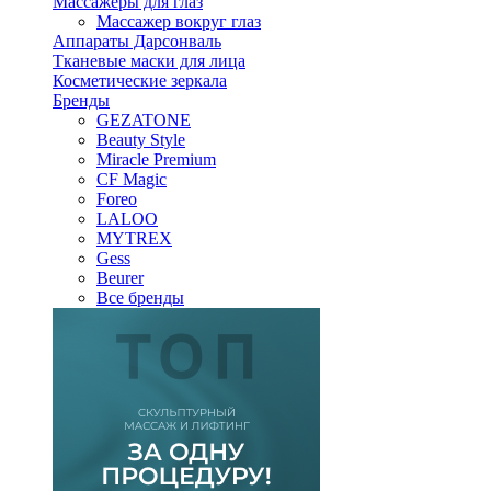
Массажеры для глаз
Массажер вокруг глаз
Аппараты Дарсонваль
Тканевые маски для лица
Косметические зеркала
Бренды
GEZATONE
Beauty Style
Miracle Premium
CF Magic
Foreo
LALOO
MYTREX
Gess
Beurer
Все бренды