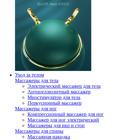
Уход за телом
Массажеры для тела
Электрический массажер для тела
Антицеллюлитный массажер
Миостимулятор для тела
Перкусионный массажер
Массажеры для ног
Компрессионный массажер для ног
Массажер для ног электрический
Массажеры для икр и стоп
Массажеры для спины
Массажная накидка