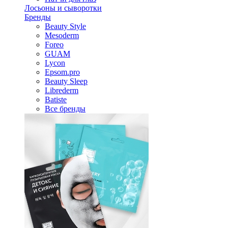
Лосьоны и сыворотки
Бренды
Beauty Style
Mesoderm
Foreo
GUAM
Lycon
Epsom.pro
Beauty Sleep
Librederm
Batiste
Все бренды