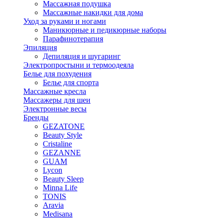
Массажная подушка
Массажные накидки для дома
Уход за руками и ногами
Маникюрные и педикюрные наборы
Парафинотерапия
Эпиляция
Депиляция и шугаринг
Электропростыни и термоодеяла
Белье для похудения
Белье для спорта
Массажные кресла
Массажеры для шеи
Электронные весы
Бренды
GEZATONE
Beauty Style
Cristaline
GEZANNE
GUAM
Lycon
Beauty Sleep
Minna Life
TONIS
Aravia
Medisana