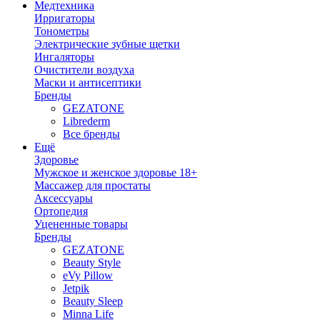
Медтехника
Ирригаторы
Тонометры
Электрические зубные щетки
Ингаляторы
Очистители воздуха
Маски и антисептики
Бренды
GEZATONE
Librederm
Все бренды
Ещё
Здоровье
Мужское и женское здоровье 18+
Массажер для простаты
Аксессуары
Ортопедия
Уцененные товары
Бренды
GEZATONE
Beauty Style
eVy Pillow
Jetpik
Beauty Sleep
Minna Life