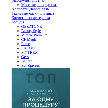
Массажеры для глаз
Массажер вокруг глаз
Аппараты Дарсонваль
Тканевые маски для лица
Косметические зеркала
Бренды
GEZATONE
Beauty Style
Miracle Premium
CF Magic
Foreo
LALOO
MYTREX
Gess
Beurer
Все бренды