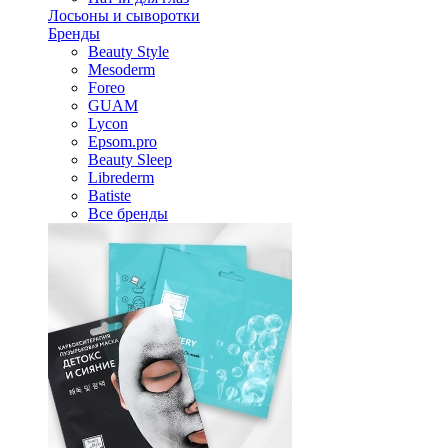
Лосьоны и сыворотки
Бренды
Beauty Style
Mesoderm
Foreo
GUAM
Lycon
Epsom.pro
Beauty Sleep
Librederm
Batiste
Все бренды