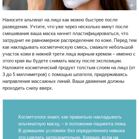
Наносите альгинат на лицо как можно быстрее после
разведения. Учтите, что уже через несколько минут после
смешивания ваша маска начнет пластифицироваться, что
затруднит ее равномерное распределение по коже. Перед тем
как накладывать косметическую смесь, смажьте небольшой
участок кожи в нижней трети лица жирным кремом – именно с
этого края вы будете снимать маску после экспозиции.
Наложите косметический продукт толстым слоем на лицо (от
3 до 5 миллиметров) с помощью шпателя, придерживаясь
направления массажных линий. Ваши движения должны
проходить снизу вверх.
Косметологи знают, как правильно накладывать
альгинатную маску, – в положении пациента лежа.
В домашних условиях без определенного навыка
это сделать затруднительно. Хорошо, если на