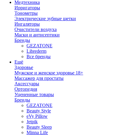
Медтехника
Ирригаторы
Тонометры
Электрические зубные щетки
Ингаляторы
Очистители воздуха
Маски и антисептики
Бренды
GEZATONE
Librederm
Все бренды
Ещё
Здоровье
Мужское и женское здоровье 18+
Массажер для простаты
Аксессуары
Ортопедия
Уцененные товары
Бренды
GEZATONE
Beauty Style
eVy Pillow
Jetpik
Beauty Sleep
Minna Life