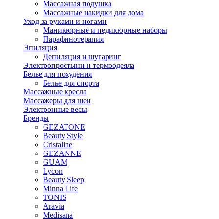
Массажная подушка
Массажные накидки для дома
Уход за руками и ногами
Маникюрные и педикюрные наборы
Парафинотерапия
Эпиляция
Депиляция и шугаринг
Электропростыни и термоодеяла
Белье для похудения
Белье для спорта
Массажные кресла
Массажеры для шеи
Электронные весы
Бренды
GEZATONE
Beauty Style
Cristaline
GEZANNE
GUAM
Lycon
Beauty Sleep
Minna Life
TONIS
Aravia
Medisana