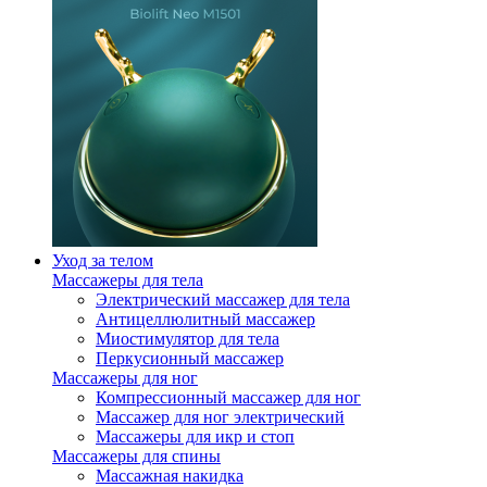
Уход за телом
Массажеры для тела
Электрический массажер для тела
Антицеллюлитный массажер
Миостимулятор для тела
Перкусионный массажер
Массажеры для ног
Компрессионный массажер для ног
Массажер для ног электрический
Массажеры для икр и стоп
Массажеры для спины
Массажная накидка