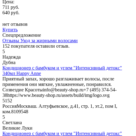
Цена:
711 руб.
640 руб.
нет отзывов
Купить
Спецпредложение
Отзывы Уход за жирными волосами
152
покупателя оставили отзыв.
5
Надежда
Дубна
Кондиционер с бамбуком и углем "Интенсивный детокс"
340мл Happy Anne
Приятный запах, хорошо разглаживает волосы, после
применения они мягкие, увлажненные, понравился.
Созвездие Красоты
info@beauty-shop.ru
+7 (495) 374-54-
38
https://www.beauty-shop.ru/assets/build/img/logo.svg
5
152
Россия
Москва
ш. Алтуфьевское, д.41, стр. 1, эт.2, пом I,
ком.8
109548
5
Светлана
Великие Луки
Кондиционер с бамбуком и углем "Интенсивный детокс"