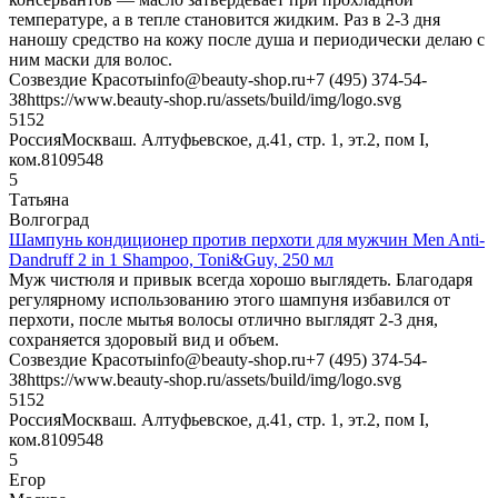
температуре, а в тепле становится жидким. Раз в 2-3 дня
наношу средство на кожу после душа и периодически делаю с
ним маски для волос.
Созвездие Красоты
info@beauty-shop.ru
+7 (495) 374-54-
38
https://www.beauty-shop.ru/assets/build/img/logo.svg
5
152
Россия
Москва
ш. Алтуфьевское, д.41, стр. 1, эт.2, пом I,
ком.8
109548
5
Татьяна
Волгоград
Шампунь кондиционер против перхоти для мужчин Men Anti-
Dandruff 2 in 1 Shampoo, Toni&Guy, 250 мл
Муж чистюля и привык всегда хорошо выглядеть. Благодаря
регулярному использованию этого шампуня избавился от
перхоти, после мытья волосы отлично выглядят 2-3 дня,
сохраняется здоровый вид и объем.
Созвездие Красоты
info@beauty-shop.ru
+7 (495) 374-54-
38
https://www.beauty-shop.ru/assets/build/img/logo.svg
5
152
Россия
Москва
ш. Алтуфьевское, д.41, стр. 1, эт.2, пом I,
ком.8
109548
5
Егор