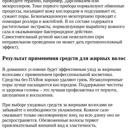
проводите терапию, например, Дарсонвалем или
мезороллером. Токи первого прибора нормализуют обменные
процессы, насыщают кожу кислородом и подсушивает ее,
сужают поры. Безинъекционную мезотерпаию проводят с
помощью роллера и коктейлей. В их составе содержатся
растительные экстракты, нормализующие выработку кожного
сала и оказывающие бактерицидное действие.
Самостоятельный ручной массаж нежелателен (при
неправильном проведении он может дать противоположный
эффект).
Результат применения средств для жирных волос
В домашних условиях будет эффективным уход за жирными
волосами с применением профессиональной косметики.
Средства без ПАВов хорошо удаляют грязь. Незакупоренные
поры лучше насыщаются кислородом. Поддержание чистоты
и здоровья головы – это лучшая профилактика от перхоти,
шелушения и воспаления.
При выборе уходовых средств за жирными волосами не
забывайте о необходимости увлажнения. Кожное сало
смазывает только околокорневую зону, на всю длину оно не
распространяется. Обезвоженные волосы теряют
привлекательный внешний вид и эластичность.