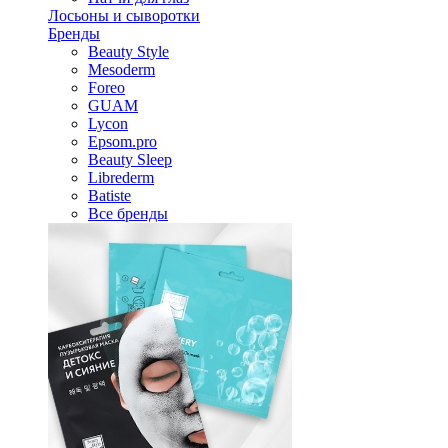
Лосьоны и сыворотки
Бренды
Beauty Style
Mesoderm
Foreo
GUAM
Lycon
Epsom.pro
Beauty Sleep
Librederm
Batiste
Все бренды