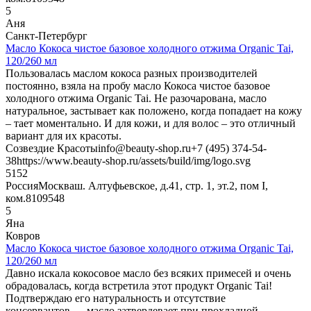
5
Аня
Санкт-Петербург
Масло Кокоса чистое базовое холодного отжима Organic Tai,
120/260 мл
Пользовалась маслом кокоса разных производителей
постоянно, взяла на пробу масло Кокоса чистое базовое
холодного отжима Organic Tai. Не разочарована, масло
натуральное, застывает как положено, когда попадает на кожу
– тает моментально. И для кожи, и для волос – это отличный
вариант для их красоты.
Созвездие Красоты
info@beauty-shop.ru
+7 (495) 374-54-
38
https://www.beauty-shop.ru/assets/build/img/logo.svg
5
152
Россия
Москва
ш. Алтуфьевское, д.41, стр. 1, эт.2, пом I,
ком.8
109548
5
Яна
Ковров
Масло Кокоса чистое базовое холодного отжима Organic Tai,
120/260 мл
Давно искала кокосовое масло без всяких примесей и очень
обрадовалась, когда встретила этот продукт Organic Tai!
Подтверждаю его натуральность и отсутствие
консервантов — масло затвердевает при прохладной