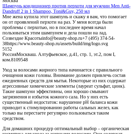
Москва
Шампунь кондиционер против перхоти для мужчин Men Anti-
Dandruff 2 in 1 Shampoo, Toni&Guy, 250 мл
Мне жена купила этот шампунь и скажу я вам, что помогает
он от проявлений перхоти на раз. У меня всегда были
проблемы с перхотью, но в последнее время начал
пользоваться этим шампунем и дела пошли на лад.
Созвездие Красоты
info@beauty-shop.ru
+7 (495) 374-54-
38
https://www.beauty-shop.ru/assets/build/img/logo.svg
5
152
Россия
Москва
ш. Алтуфьевское, д.41, стр. 1, эт.2, пом I,
ком.8
109548
Уход за волосами жирного типа начинается с правильного
очищения кожи головы. Внимание должен привлечь состав
ежедневных средств для мытья. Некоторые из них содержат
агрессивные химические элементы (лауреат сульфат, цинк).
Такие шампуни эффективны, они хорошо смывают
загрязнения и избыток кожного сала. Но у них есть
существенный недостаток: нарушение pH баланса кожи
приводит к стимулированию работы сальных желез, как
только вы перестаете регулярно пользоваться таким
средством.
Для домашних процедур оптимальный выбор – органическая
косметика для ухода за жирными волосами. Они содержат