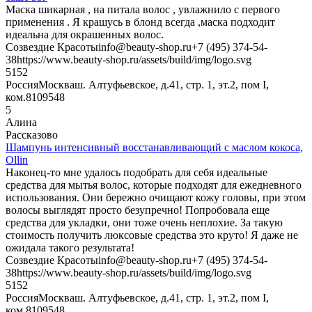
Маска шикарная , на питала волос , увлажнило с первого
применения . Я крашусь в блонд всегда ,маска подходит
идеальна для окрашенных волос.
Созвездие Красоты
info@beauty-shop.ru
+7 (495) 374-54-
38
https://www.beauty-shop.ru/assets/build/img/logo.svg
5
152
Россия
Москва
ш. Алтуфьевское, д.41, стр. 1, эт.2, пом I,
ком.8
109548
5
Алина
Рассказово
Шампунь интенсивный восстанавливающий с маслом кокоса,
Ollin
Наконец-то мне удалось подобрать для себя идеальные
средства для мытья волос, которые подходят для ежедневного
использования. Они бережно очищают кожу головы, при этом
волосы выглядят просто безупречно! Попробовала еще
средства для укладки, они тоже очень неплохие. За такую
стоимость получить люксовые средства это круто! Я даже не
ожидала такого результата!
Созвездие Красоты
info@beauty-shop.ru
+7 (495) 374-54-
38
https://www.beauty-shop.ru/assets/build/img/logo.svg
5
152
Россия
Москва
ш. Алтуфьевское, д.41, стр. 1, эт.2, пом I,
ком.8
109548