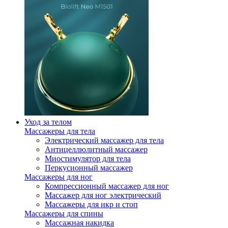
Уход за телом
Массажеры для тела
Электрический массажер для тела
Антицеллюлитный массажер
Миостимулятор для тела
Перкусионный массажер
Массажеры для ног
Компрессионный массажер для ног
Массажер для ног электрический
Массажеры для икр и стоп
Массажеры для спины
Массажная накидка