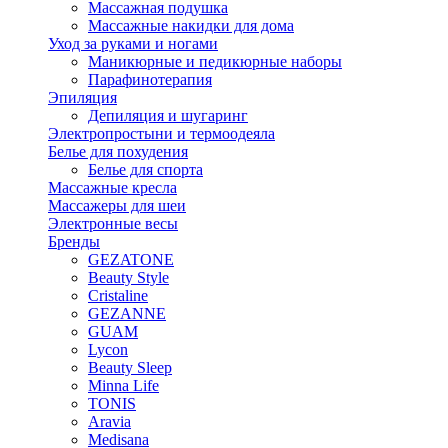
Массажная подушка
Массажные накидки для дома
Уход за руками и ногами
Маникюрные и педикюрные наборы
Парафинотерапия
Эпиляция
Депиляция и шугаринг
Электропростыни и термоодеяла
Белье для похудения
Белье для спорта
Массажные кресла
Массажеры для шеи
Электронные весы
Бренды
GEZATONE
Beauty Style
Cristaline
GEZANNE
GUAM
Lycon
Beauty Sleep
Minna Life
TONIS
Aravia
Medisana