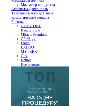
Массажеры для глаз
Массажер вокруг глаз
Аппараты Дарсонваль
Тканевые маски для лица
Косметические зеркала
Бренды
GEZATONE
Beauty Style
Miracle Premium
CF Magic
Foreo
LALOO
MYTREX
Gess
Beurer
Все бренды