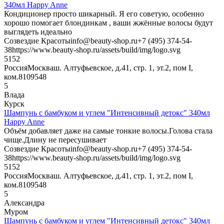
340мл Happy Anne
Кондиционер просто шикарный. Я его советую, особенно
хорошо помогает блондинкам , ваши жжённые волосы будут
выглядеть идеально
Созвездие Красоты
info@beauty-shop.ru
+7 (495) 374-54-
38
https://www.beauty-shop.ru/assets/build/img/logo.svg
5
152
Россия
Москва
ш. Алтуфьевское, д.41, стр. 1, эт.2, пом I,
ком.8
109548
5
Влада
Курск
Шампунь с бамбуком и углем "Интенсивный детокс" 340мл
Happy Anne
Объём добавляет даже на самые тонкие волосы.Голова стала
чище.Длину не пересушивает
Созвездие Красоты
info@beauty-shop.ru
+7 (495) 374-54-
38
https://www.beauty-shop.ru/assets/build/img/logo.svg
5
152
Россия
Москва
ш. Алтуфьевское, д.41, стр. 1, эт.2, пом I,
ком.8
109548
5
Александра
Муром
Шампунь с бамбуком и углем "Интенсивный детокс" 340мл