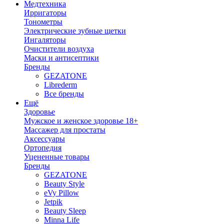
Медтехника
Ирригаторы
Тонометры
Электрические зубные щетки
Ингаляторы
Очистители воздуха
Маски и антисептики
Бренды
GEZATONE
Librederm
Все бренды
Ещё
Здоровье
Мужское и женское здоровье 18+
Массажер для простаты
Аксессуары
Ортопедия
Уцененные товары
Бренды
GEZATONE
Beauty Style
eVy Pillow
Jetpik
Beauty Sleep
Minna Life