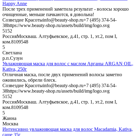
Happy Anne
После трех применений заметила результат - волосы хорошо
очищенные, меньше пачкаются, я довольна!
Созвездие Красоты
info@beauty-shop.ru
+7 (495) 374-54-
38
https://www.beauty-shop.ru/assets/build/img/logo.svg
5
152
Россия
Москва
ш. Алтуфьевское, д.41, стр. 1, эт.2, пом I,
ком.8
109548
5
Светлана
р.п.Сузун
Увлажняющая маска для волос с маслом Арганы ARGAN OIL,
Kativa, 250г
Отличная маска, после двух применений волосы заметно
оживились, обрели блеск.
Созвездие Красоты
info@beauty-shop.ru
+7 (495) 374-54-
38
https://www.beauty-shop.ru/assets/build/img/logo.svg
5
152
Россия
Москва
ш. Алтуфьевское, д.41, стр. 1, эт.2, пом I,
ком.8
109548
5
Жанна
Москва
Интенсивно увлажняющая маска для волос Macadamia, Kativa,
саше 35г