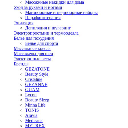
Массажные накидки для дома
Уход за руками и ногами
Маникюрные и педикюрные наборы
Парафинотерапия
Эпиляция
Депиляция и шугаринг
Электропростыни и термоодеяла
Белье для похудения
Белье для спорта
Массажные кресла
Массажеры для шеи
Электронные весы
Бренды
GEZATONE
Beauty Style
Cristaline
GEZANNE
GUAM
Lycon
Beauty Sleep
Minna Life
TONIS
Aravia
Medisana
MYTREX