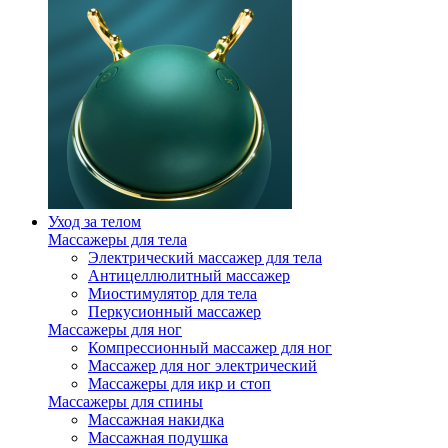
Уход за телом
Массажеры для тела
Электрический массажер для тела
Антицеллюлитный массажер
Миостимулятор для тела
Перкусионный массажер
Массажеры для ног
Компрессионный массажер для ног
Массажер для ног электрический
Массажеры для икр и стоп
Массажеры для спины
Массажная накидка
Массажная подушка