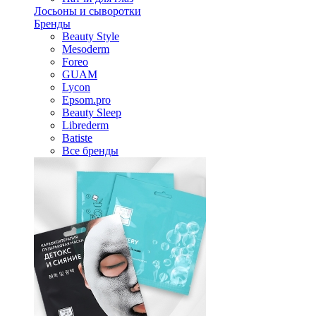
Лосьоны и сыворотки
Бренды
Beauty Style
Mesoderm
Foreo
GUAM
Lycon
Epsom.pro
Beauty Sleep
Librederm
Batiste
Все бренды