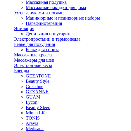
Массажная подушка
Массажные накидки для дома
Уход за руками и ногами
Маникюрные и педикюрные наборы
Парафинотерапия
Эпиляция
Депиляция и шугаринг
Электропростыни и термоодеяла
Белье для похудения
Белье для спорта
Массажные кресла
Массажеры для шеи
Электронные весы
Бренды
GEZATONE
Beauty Style
Cristaline
GEZANNE
GUAM
Lycon
Beauty Sleep
Minna Life
TONIS
Aravia
Medisana