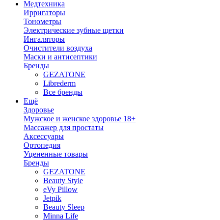
Медтехника
Ирригаторы
Тонометры
Электрические зубные щетки
Ингаляторы
Очистители воздуха
Маски и антисептики
Бренды
GEZATONE
Librederm
Все бренды
Ещё
Здоровье
Мужское и женское здоровье 18+
Массажер для простаты
Аксессуары
Ортопедия
Уцененные товары
Бренды
GEZATONE
Beauty Style
eVy Pillow
Jetpik
Beauty Sleep
Minna Life