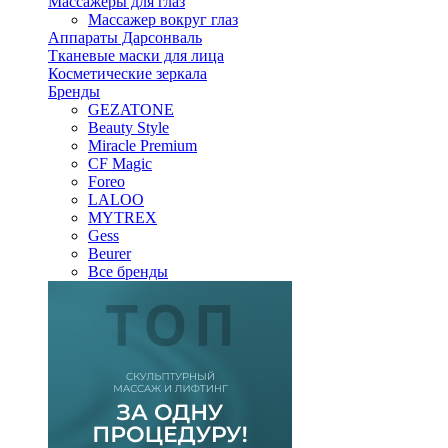
Массажеры для глаз
Массажер вокруг глаз
Аппараты Дарсонваль
Тканевые маски для лица
Косметические зеркала
Бренды
GEZATONE
Beauty Style
Miracle Premium
CF Magic
Foreo
LALOO
MYTREX
Gess
Beurer
Все бренды