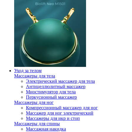
Уход за телом
Массажеры для тела
Электрический массажер для тела
Антицеллюлитный массажер
Миостимулятор для тела
Перкусионный массажер
Массажеры для ног
Компрессионный массажер для ног
Массажер для ног электрический
Массажеры для икр и стоп
Массажеры для спины
Массажная накидка