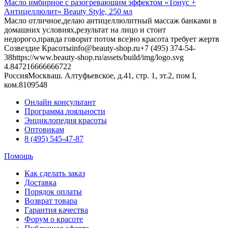
Масло имбирное с разогревающим эффектом «Тонус +
Антицеллюлит» Beauty Style, 250 мл
Масло отличное,делаю антицеллюлитный массаж банками в
домашних условиях,результат на лицо и стоит
недорого,правда говорит потом все)но красота требует жертв
Созвездие Красоты
info@beauty-shop.ru
+7 (495) 374-54-
38
https://www.beauty-shop.ru/assets/build/img/logo.svg
4.8472166666667
22
Россия
Москва
ш. Алтуфьевское, д.41, стр. 1, эт.2, пом I,
ком.8
109548
Онлайн консультант
Программа лояльности
Энциклопедия красоты
Оптовикам
8 (495) 545-47-87
Помощь
Как сделать заказ
Доставка
Порядок оплаты
Возврат товара
Гарантия качества
Форум о красоте