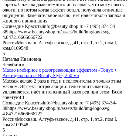
гореть. Сначала даже немного испугалась, что могут быть
ожоги, но потом когда эффект остыл, получила отличные
ощущения. Замечательное масло, нет навязчивого запаха и
жирного прилипания.
Созвездие Красоты
info@beauty-shop.ru
+7 (495) 374-54-
38
https://www.beauty-shop.ru/assets/build/img/logo.svg
4.8472166666667
22
Россия
Москва
ш. Алтуфьевское, д.41, стр. 1, эт.2, пом I,
ком.8
109548
5
Наталья Ивановна
Челябинск
Масло имбирное с разогревающим эффектом «Тонус +
Антицеллюлит» Beauty Style, 250 мл
Массаж делаю 2 раза в год и исключительно только этим
маслом. Эффект потрясающий: тело напитывается ,
увлажняется, идёт интенсивный разогрев при этом. Всем
советую!!!
Созвездие Красоты
info@beauty-shop.ru
+7 (495) 374-54-
38
https://www.beauty-shop.ru/assets/build/img/logo.svg
4.8472166666667
22
Россия
Москва
ш. Алтуфьевское, д.41, стр. 1, эт.2, пом I,
ком.8
109548
5
Галина