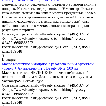
Антицеллюлит» Beauty Style, 250 мл
Девочки, честно, рекомендую. Взяла его во время акции в
подарок. И осталась сверх довольна! У меня проблема с
кожей-типа "манки" на коже в местах предплечья и бедер.
После первого применения кожа идеальная! При этом я
никаких массажеров не применяла-только руки), есть
небольшое жжение в местах скопления жира, но ради
результата потрпите!
Созвездие Красоты
info@beauty-shop.ru
+7 (495) 374-54-
38
https://www.beauty-shop.ru/assets/build/img/logo.svg
4.8472166666667
22
Россия
Москва
ш. Алтуфьевское, д.41, стр. 1, эт.2, пом I,
ком.8
109548
5
Клавдия
Масло массажное имбирное с разогревающим эффектом
«Тонус + Антицеллюлит», Beauty Style, 500 мл
Масло отличное, НЕ ЛИПКОЕ и имеет нейтральный
ненавязчивый аромат. Делаю с ним массаж вакуумным
массажером. Рекомендую.
Созвездие Красоты
info@beauty-shop.ru
+7 (495) 374-54-
38
https://www.beauty-shop.ru/assets/build/img/logo.svg
4.8472166666667
22
Россия
Москва
ш. Алтуфьевское, д.41, стр. 1, эт.2, пом I,
ком.8
109548