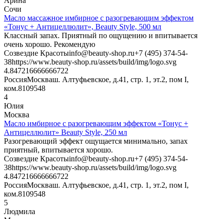
Арина
Сочи
Масло массажное имбирное с разогревающим эффектом
«Тонус + Антицеллюлит», Beauty Style, 500 мл
Классный запах. Приятный по ощущению и впитывается
очень хорошо. Рекомендую
Созвездие Красоты
info@beauty-shop.ru
+7 (495) 374-54-
38
https://www.beauty-shop.ru/assets/build/img/logo.svg
4.8472166666667
22
Россия
Москва
ш. Алтуфьевское, д.41, стр. 1, эт.2, пом I,
ком.8
109548
4
Юлия
Москва
Масло имбирное с разогревающим эффектом «Тонус +
Антицеллюлит» Beauty Style, 250 мл
Разогревающий эффект ощущается минимально, запах
приятный, впитывается хорошо.
Созвездие Красоты
info@beauty-shop.ru
+7 (495) 374-54-
38
https://www.beauty-shop.ru/assets/build/img/logo.svg
4.8472166666667
22
Россия
Москва
ш. Алтуфьевское, д.41, стр. 1, эт.2, пом I,
ком.8
109548
5
Людмила