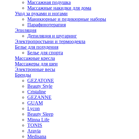
Массажная подушка
Массажные накидки для дома
Уход за руками и ногами
Маникюрные и педикюрные наборы
Парафинотерапия
Эпиляция
Депиляция и шугаринг
Электропростыни и термоодеяла
Белье для похудения
Белье для спорта
Массажные кресла
Массажеры для шеи
Электронные весы
Бренды
GEZATONE
Beauty Style
Cristaline
GEZANNE
GUAM
Lycon
Beauty Sleep
Minna Life
TONIS
Aravia
Medisana