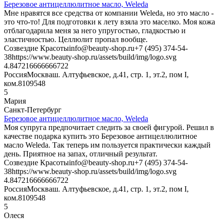
Березовое антицеллюлитное масло, Weleda
Мне нравятся все средства от компании Weleda, но это масло -
это что-то! Для подготовки к лету взяла это маселко. Моя кожа
отблагодарила меня за него упругостью, гладкостью и
эластичностью. Целлюлит пропал вообще.
Созвездие Красоты
info@beauty-shop.ru
+7 (495) 374-54-
38
https://www.beauty-shop.ru/assets/build/img/logo.svg
4.8472166666667
22
Россия
Москва
ш. Алтуфьевское, д.41, стр. 1, эт.2, пом I,
ком.8
109548
5
Мария
Санкт-Петербург
Березовое антицеллюлитное масло, Weleda
Моя супруга предпочитает следить за своей фигурой. Решил в
качестве подарка купить это Березовое антицеллюлитное
масло Weleda. Так теперь им пользуется практически каждый
день. Приятное на запах, отличный результат.
Созвездие Красоты
info@beauty-shop.ru
+7 (495) 374-54-
38
https://www.beauty-shop.ru/assets/build/img/logo.svg
4.8472166666667
22
Россия
Москва
ш. Алтуфьевское, д.41, стр. 1, эт.2, пом I,
ком.8
109548
5
Олеся