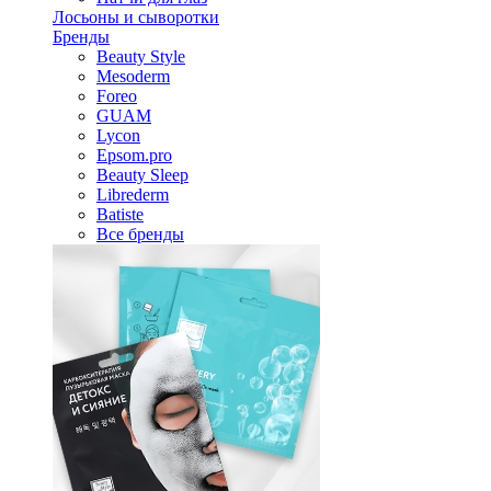
Лосьоны и сыворотки
Бренды
Beauty Style
Mesoderm
Foreo
GUAM
Lycon
Epsom.pro
Beauty Sleep
Librederm
Batiste
Все бренды