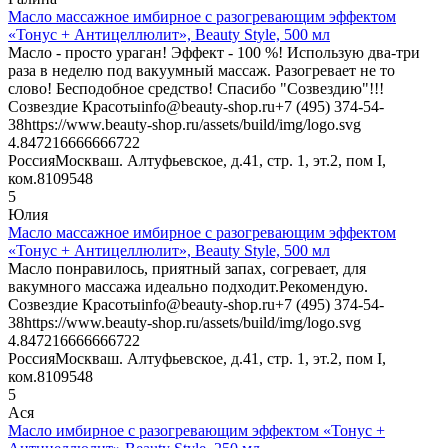
Масло массажное имбирное с разогревающим эффектом
«Тонус + Антицеллюлит», Beauty Style, 500 мл
Масло - просто ураган! Эффект - 100 %! Использую два-три
раза в неделю под вакуумный массаж. Разогревает не то
слово! Бесподобное средство! Спасибо "Созвездию"!!!
Созвездие Красоты
info@beauty-shop.ru
+7 (495) 374-54-
38
https://www.beauty-shop.ru/assets/build/img/logo.svg
4.8472166666667
22
Россия
Москва
ш. Алтуфьевское, д.41, стр. 1, эт.2, пом I,
ком.8
109548
5
Юлия
Масло массажное имбирное с разогревающим эффектом
«Тонус + Антицеллюлит», Beauty Style, 500 мл
Масло понравилось, приятный запах, согревает, для
вакумного массажа идеально подходит.Рекомендую.
Созвездие Красоты
info@beauty-shop.ru
+7 (495) 374-54-
38
https://www.beauty-shop.ru/assets/build/img/logo.svg
4.8472166666667
22
Россия
Москва
ш. Алтуфьевское, д.41, стр. 1, эт.2, пом I,
ком.8
109548
5
Ася
Масло имбирное с разогревающим эффектом «Тонус +