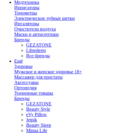
Медтехника
Ирригаторы
Тонометры
Электрические зубные щетки
Ингаляторы
Очистители воздуха
Маски и антисептики
Бренды
GEZATONE
Librederm
Все бренды
Ещё
Здоровье
Мужское и женское здоровье 18+
Массажер для простаты
Аксессуары
Ортопедия
Уцененные товары
Бренды
GEZATONE
Beauty Style
eVy Pillow
Jetpik
Beauty Sleep
Minna Life