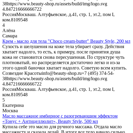
38
https://www.beauty-shop.ru/assets/build/img/logo.svg
4.8472166666667
22
Россия
Москва
ш. Алтуфьевское, д.41, стр. 1, эт.2, пом I,
ком.8
109548
4
Алёна
Самара
Крем - масло для тела "Choco cream-butter" Beauty Style, 200 мл
Сухость и шелушения на коже тела убирает сразу. Действия
хватает надолго, то есть, к примеру, после принятия душа
кожа не становится снова пересушенная. По структуре чуть
плотноватый, но распределяется достаточно легко и из-за
этого одной баночки хватает надолго. Советую всем купить.
Созвездие Красоты
info@beauty-shop.ru
+7 (495) 374-54-
38
https://www.beauty-shop.ru/assets/build/img/logo.svg
4.8472166666667
22
Россия
Москва
ш. Алтуфьевское, д.41, стр. 1, эт.2, пом I,
ком.8
109548
5
Екатерина
Москва
Масло массажное имбирное с разогревающим эффектом
«Тонус + Антицеллюлит», Beauty Style, 500 мл
Купила себе это масло для ручного массажа. Отдала масло
массажисту и сказала делай. В итоге все тело начало сильно