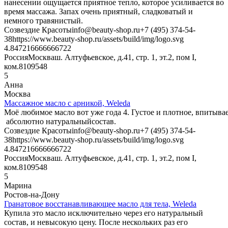
нанесении ощущается приятное тепло, которое усиливается во
время массажа. Запах очень приятный, сладковатый и
немного травянистый.
Созвездие Красоты
info@beauty-shop.ru
+7 (495) 374-54-
38
https://www.beauty-shop.ru/assets/build/img/logo.svg
4.8472166666667
22
Россия
Москва
ш. Алтуфьевское, д.41, стр. 1, эт.2, пом I,
ком.8
109548
5
Анна
Москва
Массажное масло с арникой, Weleda
Моё любимое масло вот уже года 4. Густое и плотное, впитывае
абсолютно натуральныйсостав.
Созвездие Красоты
info@beauty-shop.ru
+7 (495) 374-54-
38
https://www.beauty-shop.ru/assets/build/img/logo.svg
4.8472166666667
22
Россия
Москва
ш. Алтуфьевское, д.41, стр. 1, эт.2, пом I,
ком.8
109548
5
Марина
Ростов-на-Дону
Гранатовое восстанавливающее масло для тела, Weleda
Купила это масло исключительно через его натуральный
состав, и невысокую цену. После нескольких раз его