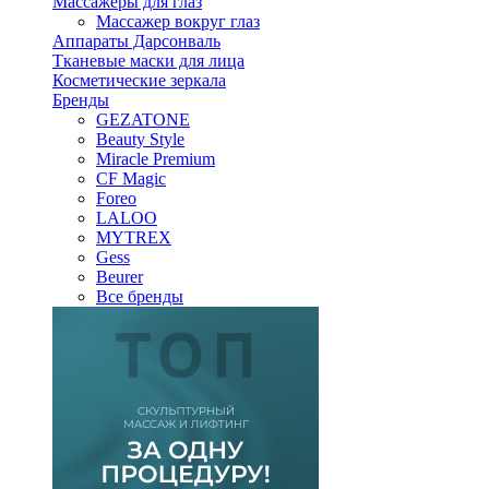
Массажеры для глаз
Массажер вокруг глаз
Аппараты Дарсонваль
Тканевые маски для лица
Косметические зеркала
Бренды
GEZATONE
Beauty Style
Miracle Premium
CF Magic
Foreo
LALOO
MYTREX
Gess
Beurer
Все бренды