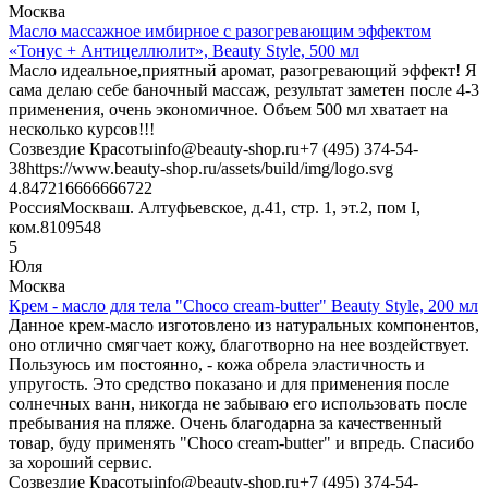
Москва
Масло массажное имбирное с разогревающим эффектом
«Тонус + Антицеллюлит», Beauty Style, 500 мл
Масло идеальное,приятный аромат, разогревающий эффект! Я
сама делаю себе баночный массаж, результат заметен после 4-3
применения, очень экономичное. Объем 500 мл хватает на
несколько курсов!!!
Созвездие Красоты
info@beauty-shop.ru
+7 (495) 374-54-
38
https://www.beauty-shop.ru/assets/build/img/logo.svg
4.8472166666667
22
Россия
Москва
ш. Алтуфьевское, д.41, стр. 1, эт.2, пом I,
ком.8
109548
5
Юля
Москва
Крем - масло для тела "Choco cream-butter" Beauty Style, 200 мл
Данное крем-масло изготовлено из натуральных компонентов,
оно отлично смягчает кожу, благотворно на нее воздействует.
Пользуюсь им постоянно, - кожа обрела эластичность и
упругость. Это средство показано и для применения после
солнечных ванн, никогда не забываю его использовать после
пребывания на пляже. Очень благодарна за качественный
товар, буду применять "Choco cream-butter" и впредь. Спасибо
за хороший сервис.
Созвездие Красоты
info@beauty-shop.ru
+7 (495) 374-54-