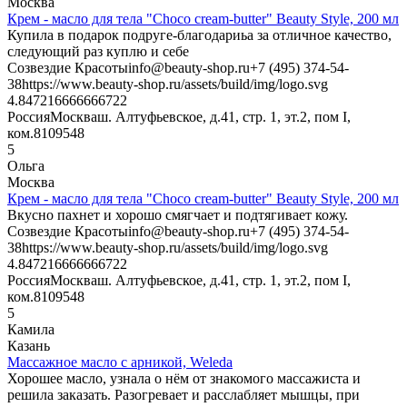
Москва
Крем - масло для тела "Choco cream-butter" Beauty Style, 200 мл
Купила в подарок подруге-благодариьа за отличное качество,
следующий раз куплю и себе
Созвездие Красоты
info@beauty-shop.ru
+7 (495) 374-54-
38
https://www.beauty-shop.ru/assets/build/img/logo.svg
4.8472166666667
22
Россия
Москва
ш. Алтуфьевское, д.41, стр. 1, эт.2, пом I,
ком.8
109548
5
Ольга
Москва
Крем - масло для тела "Choco cream-butter" Beauty Style, 200 мл
Вкусно пахнет и хорошо смягчает и подтягивает кожу.
Созвездие Красоты
info@beauty-shop.ru
+7 (495) 374-54-
38
https://www.beauty-shop.ru/assets/build/img/logo.svg
4.8472166666667
22
Россия
Москва
ш. Алтуфьевское, д.41, стр. 1, эт.2, пом I,
ком.8
109548
5
Камила
Казань
Массажное масло с арникой, Weleda
Хорошее масло, узнала о нём от знакомого массажиста и
решила заказать. Разогревает и расслабляет мышцы, при