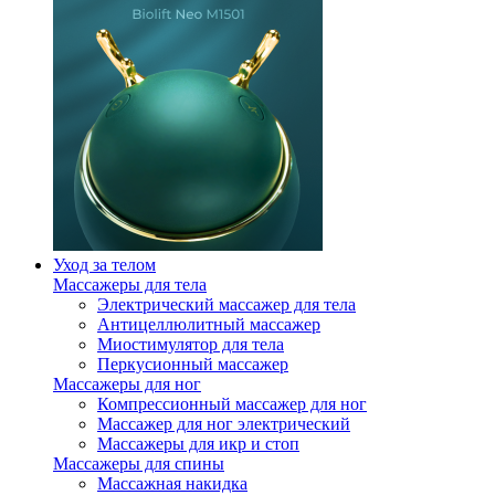
Уход за телом
Массажеры для тела
Электрический массажер для тела
Антицеллюлитный массажер
Миостимулятор для тела
Перкусионный массажер
Массажеры для ног
Компрессионный массажер для ног
Массажер для ног электрический
Массажеры для икр и стоп
Массажеры для спины
Массажная накидка