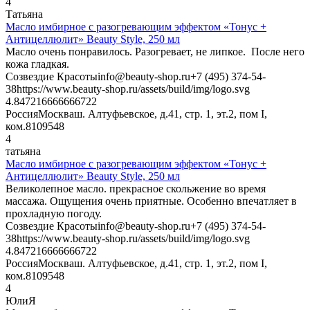
4
Татьяна
Масло имбирное с разогревающим эффектом «Тонус +
Антицеллюлит» Beauty Style, 250 мл
Масло очень понравилось. Разогревает, не липкое. После него
кожа гладкая.
Созвездие Красоты
info@beauty-shop.ru
+7 (495) 374-54-
38
https://www.beauty-shop.ru/assets/build/img/logo.svg
4.8472166666667
22
Россия
Москва
ш. Алтуфьевское, д.41, стр. 1, эт.2, пом I,
ком.8
109548
4
татьяна
Масло имбирное с разогревающим эффектом «Тонус +
Антицеллюлит» Beauty Style, 250 мл
Великолепное масло. прекрасное скольжение во время
массажа. Ощущения очень приятные. Особенно впечатляет в
прохладную погоду.
Созвездие Красоты
info@beauty-shop.ru
+7 (495) 374-54-
38
https://www.beauty-shop.ru/assets/build/img/logo.svg
4.8472166666667
22
Россия
Москва
ш. Алтуфьевское, д.41, стр. 1, эт.2, пом I,
ком.8
109548
4
ЮлиЯ