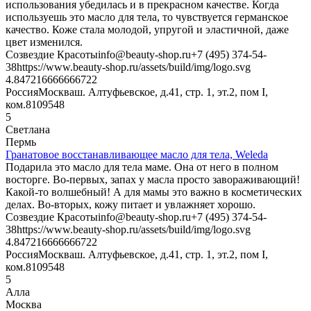
использования убедилась и в прекрасном качестве. Когда
используешь это масло для тела, то чувствуется германское
качество. Коже стала молодой, упругой и эластичной, даже
цвет изменился.
Созвездие Красоты
info@beauty-shop.ru
+7 (495) 374-54-
38
https://www.beauty-shop.ru/assets/build/img/logo.svg
4.8472166666667
22
Россия
Москва
ш. Алтуфьевское, д.41, стр. 1, эт.2, пом I,
ком.8
109548
5
Светлана
Пермь
Гранатовое восстанавливающее масло для тела, Weleda
Подарила это масло для тела маме. Она от него в полном
восторге. Во-первых, запах у масла просто завораживающий!
Какой-то волшебный! А для мамы это важно в косметических
делах. Во-вторых, кожу питает и увлажняет хорошо.
Созвездие Красоты
info@beauty-shop.ru
+7 (495) 374-54-
38
https://www.beauty-shop.ru/assets/build/img/logo.svg
4.8472166666667
22
Россия
Москва
ш. Алтуфьевское, д.41, стр. 1, эт.2, пом I,
ком.8
109548
5
Алла
Москва