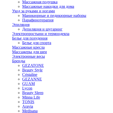
Массажная подушка
Массажные накидки для дома
Уход за руками и ногами
Маникюрные и педикюрные наборы
Парафинотерапия
Эпиляция
Депиляция и шугаринг
Электропростыни и термоодеяла
Белье для похудения
Белье для спорта
Массажные кресла
Массажеры для шеи
Электронные весы
Бренды
GEZATONE
Beauty Style
Cristaline
GEZANNE
GUAM
Lycon
Beauty Sleep
Minna Life
TONIS
Aravia
Medisana