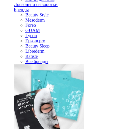
Лосьоны и сыворотки
Бренды
Beauty Style
Mesoderm
Foreo
GUAM
Lycon
Epsom.pro
Beauty Sleep
Librederm
Batiste
Все бренды