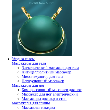
Уход за телом
Массажеры для тела
Электрический массажер для тела
Антицеллюлитный массажер
Миостимулятор для тела
Перкусионный массажер
Массажеры для ног
Компрессионный массажер для ног
Массажер для ног электрический
Массажеры для икр и стоп
Массажеры для спины
Массажная накидка