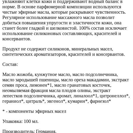
увлажняют клетки кожи и поддерживают водный баланс в
норме. В основе парфюмерной композиции используются
чистые эфирные масла, которые раскрывают чувственность.
Регулярное использование массажного масла позволит
добиться повышения упругости и эластичности кожи, она
станет более гладкой и шелковистой. 100% состав исключает
использование силиконовых составляющих, красителей и
консервантов.
Продукт не содержит силиконов, минеральных масел,
синтетических ароматизаторов, красителей и консервантов.
Состав:
Масло жожоба, кунжутное масло, масло подсолнечника,
масло зародышей пшеницы, масло ореха макадамии, экстракт
семян проса, лимонен*1, масло гранатовых косточек,
неомыляемая фракция масла плодов оливы, экстракт
лепестков подсолнечника, аромат, линалоол*1, цитронеллол*,
гераниол*, цитраль*, эвгенол*, кумарин*, фарнезол*
* - компоненты эфирных масел
Упаковка: 100 мл.
Производитель: Германия.