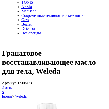
TONIS
Aravia
Medisana
Современные технологические линии
Gess
Beurer
Detensor
Все бренды
Гранатовое
восстанавливающее масло
для тела, Weleda
Артикул:
6508473
2
отзыва
5
Бренд
>
Weleda