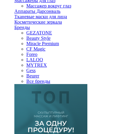
Массажеры для глаз
Массажер вокруг глаз
Аппараты Дарсонваль
Тканевые маски для лица
Косметические зеркала
Бренды
GEZATONE
Beauty Style
Miracle Premium
CF Magic
Foreo
LALOO
MYTREX
Gess
Beurer
Все бренды