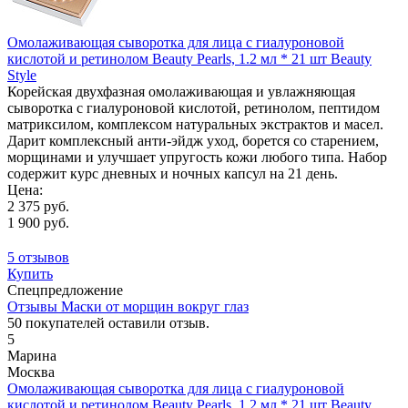
Омолаживающая сыворотка для лица с гиалуроновой
кислотой и ретинолом Beauty Pearls, 1.2 мл * 21 шт Beauty
Style
Корейская двухфазная омолаживающая и увлажняющая
сыворотка с гиалуроновой кислотой, ретинолом, пептидом
матриксилом, комплексом натуральных экстрактов и масел.
Дарит комплексный анти-эйдж уход, борется со старением,
морщинами и улучшает упругость кожи любого типа. Набор
содержит курс дневных и ночных капсул на 21 день.
Цена:
2 375 руб.
1 900 руб.
5 отзывов
Купить
Спецпредложение
Отзывы Маски от морщин вокруг глаз
50
покупателей оставили отзыв.
5
Марина
Москва
Омолаживающая сыворотка для лица с гиалуроновой
кислотой и ретинолом Beauty Pearls, 1.2 мл * 21 шт Beauty