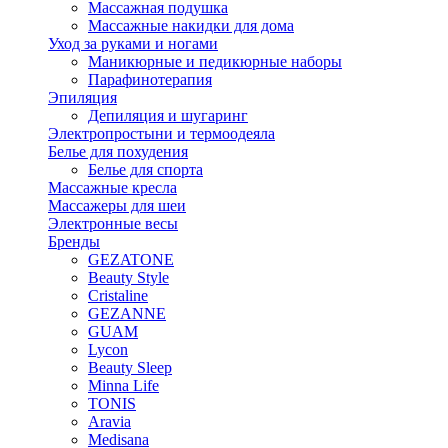
Массажная подушка
Массажные накидки для дома
Уход за руками и ногами
Маникюрные и педикюрные наборы
Парафинотерапия
Эпиляция
Депиляция и шугаринг
Электропростыни и термоодеяла
Белье для похудения
Белье для спорта
Массажные кресла
Массажеры для шеи
Электронные весы
Бренды
GEZATONE
Beauty Style
Cristaline
GEZANNE
GUAM
Lycon
Beauty Sleep
Minna Life
TONIS
Aravia
Medisana