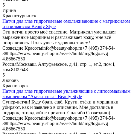
5
Ирина
Краснотурьинск
Патчи для глаз гидрогелевые омолаживающие с матриксилом
и изильянсом Beauty Style
Эти патчи просто моё спасение. Матриксил уменьшает
выраженные морщины и разглаживает кожу, мне всё
понравилось. Пользуюсь с удовольствием!
Созвездие Красоты
info@beauty-shop.ru
+7 (495) 374-54-
38
https://www.beauty-shop.ru/assets/build/img/logo.svg
4.866675
50
Россия
Москва
ш. Алтуфьевское, д.41, стр. 1, эт.2, пом I,
ком.8
109548
5
Любовь
Красногорск
Патчи для глаз гидрогелевые увлажняющие с липосомальным
комплексом "Аква-шаттл" Beauty Style
Супер-патчи! Буду брать ещё. Круги, отёки и морщинки
убирают, как и заявлено в описании. Мне достались в
подарок, что вдвойне приятно. Спасибо Созвездию)
Созвездие Красоты
info@beauty-shop.ru
+7 (495) 374-54-
38
https://www.beauty-shop.ru/assets/build/img/logo.svg
4.866675
50