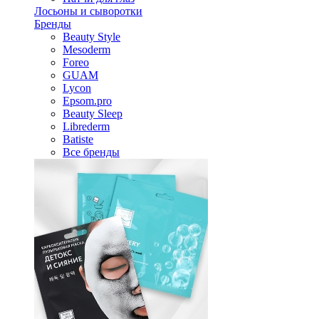
Лосьоны и сыворотки
Бренды
Beauty Style
Mesoderm
Foreo
GUAM
Lycon
Epsom.pro
Beauty Sleep
Librederm
Batiste
Все бренды