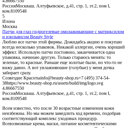
4.866675
50
Россия
Москва
ш. Алтуфьевское, д.41, стр. 1, эт.2, пом I,
ком.8
109548
5
Илона
Москва
Патчи для глаз гидрогелевые омолаживающие с матриксилом
и изильянсом Beauty Style
Люблю все патчи этой фирмы. Дожидабсь акцию и покупаю
всегда несколько упаковок. Никакой аллергии, очень хороший
эффект. Использую патчи постоянно, заканчивается одна
упаковка, начинаю другую. Только стараюсь менять: то
зеленые, то красные. Раньше еще золотые были, но что-то не
вижу давно. А вот увлажняюшие (голубые) у меня дочка
забирает сразу.
Созвездие Красоты
info@beauty-shop.ru
+7 (495) 374-54-
38
https://www.beauty-shop.ru/assets/build/img/logo.svg
4.866675
50
Россия
Москва
ш. Алтуфьевское, д.41, стр. 1, эт.2, пом I,
ком.8
109548
Всем известно, что после 30 возрастные изменения кожи
неизбежны. Но мы можем замедлить ход времени, подобрав
соответствующий комплекс уходовых процедур.
Всевозможные крема, маски, питание косметевтическими