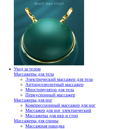
Уход за телом
Массажеры для тела
Электрический массажер для тела
Антицеллюлитный массажер
Миостимулятор для тела
Перкусионный массажер
Массажеры для ног
Компрессионный массажер для ног
Массажер для ног электрический
Массажеры для икр и стоп
Массажеры для спины
Массажная накидка