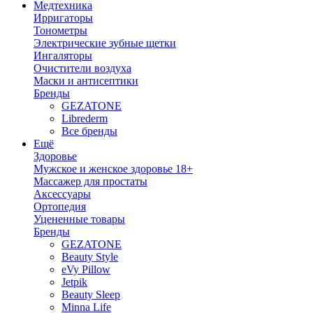
Медтехника
Ирригаторы
Тонометры
Электрические зубные щетки
Ингаляторы
Очистители воздуха
Маски и антисептики
Бренды
GEZATONE
Librederm
Все бренды
Ещё
Здоровье
Мужское и женское здоровье 18+
Массажер для простаты
Аксессуары
Ортопедия
Уцененные товары
Бренды
GEZATONE
Beauty Style
eVy Pillow
Jetpik
Beauty Sleep
Minna Life