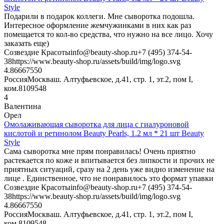
Style
Подарили в подарок коллеги. Мне сыворотка подошла.
Интересное оформление жемчужинками в них как раз
помещается то кол-во средства, что нужно на все лицо. Хочу
заказать еще)
Созвездие Красоты
info@beauty-shop.ru
+7 (495) 374-54-
38
https://www.beauty-shop.ru/assets/build/img/logo.svg
4.866675
50
Россия
Москва
ш. Алтуфьевское, д.41, стр. 1, эт.2, пом I,
ком.8
109548
4
Валентина
Орел
Омолаживающая сыворотка для лица с гиалуроновой
кислотой и ретинолом Beauty Pearls, 1.2 мл * 21 шт Beauty
Style
Сама сыворотка мне прям понравилась! Очень приятно
растекается по коже и впитывается без липкости и прочих не
приятных ситуаций, сразу на 2 день уже видно изменение на
лице . Единственное, что не понравилось это формат упавки
Созвездие Красоты
info@beauty-shop.ru
+7 (495) 374-54-
38
https://www.beauty-shop.ru/assets/build/img/logo.svg
4.866675
50
Россия
Москва
ш. Алтуфьевское, д.41, стр. 1, эт.2, пом I,
ком.8
109548