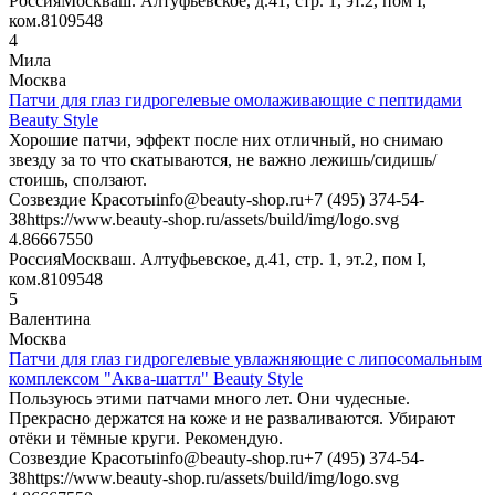
Россия
Москва
ш. Алтуфьевское, д.41, стр. 1, эт.2, пом I,
ком.8
109548
4
Мила
Москва
Патчи для глаз гидрогелевые омолаживающие с пептидами
Beauty Style
Хорошие патчи, эффект после них отличный, но снимаю
звезду за то что скатываются, не важно лежишь/сидишь/
стоишь, сползают.
Созвездие Красоты
info@beauty-shop.ru
+7 (495) 374-54-
38
https://www.beauty-shop.ru/assets/build/img/logo.svg
4.866675
50
Россия
Москва
ш. Алтуфьевское, д.41, стр. 1, эт.2, пом I,
ком.8
109548
5
Валентина
Москва
Патчи для глаз гидрогелевые увлажняющие с липосомальным
комплексом "Аква-шаттл" Beauty Style
Пользуюсь этими патчами много лет. Они чудесные.
Прекрасно держатся на коже и не разваливаются. Убирают
отёки и тёмные круги. Рекомендую.
Созвездие Красоты
info@beauty-shop.ru
+7 (495) 374-54-
38
https://www.beauty-shop.ru/assets/build/img/logo.svg