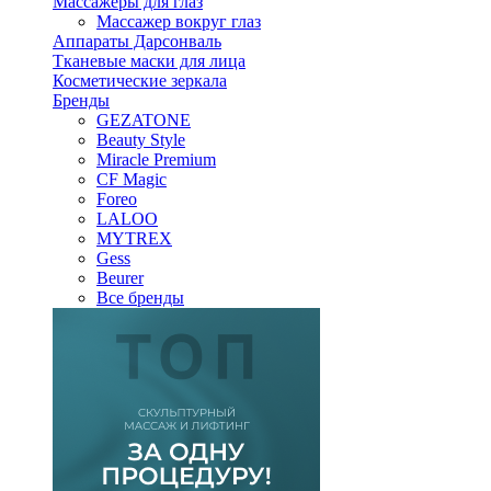
Массажеры для глаз
Массажер вокруг глаз
Аппараты Дарсонваль
Тканевые маски для лица
Косметические зеркала
Бренды
GEZATONE
Beauty Style
Miracle Premium
CF Magic
Foreo
LALOO
MYTREX
Gess
Beurer
Все бренды