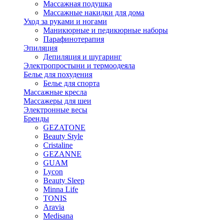
Массажная подушка
Массажные накидки для дома
Уход за руками и ногами
Маникюрные и педикюрные наборы
Парафинотерапия
Эпиляция
Депиляция и шугаринг
Электропростыни и термоодеяла
Белье для похудения
Белье для спорта
Массажные кресла
Массажеры для шеи
Электронные весы
Бренды
GEZATONE
Beauty Style
Cristaline
GEZANNE
GUAM
Lycon
Beauty Sleep
Minna Life
TONIS
Aravia
Medisana