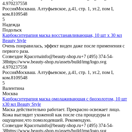
4.9702375
58
Россия
Москва
ш. Алтуфьевское, д.41, стр. 1, эт.2, пом I,
ком.8
109548
5
Надежда
Подольск
Карбокситерапия маска восстанавливающая, 10 шт х 30 мл
Beauty Style
Очень понравилась, эффект виден даже после применения с
первого раза.
Созвездие Красоты
info@beauty-shop.ru
+7 (495) 374-54-
38
https://www.beauty-shop.ru/assets/build/img/logo.svg
4.9702375
58
Россия
Москва
ш. Алтуфьевское, д.41, стр. 1, эт.2, пом I,
ком.8
109548
5
Валентина
Москва
Карбокситерапия маска омолаживающая с биозолотом, 10 шт
х30 мл Beauty Style
Маска действительно работает. Прекрасно освежает лицо.
Кожа выглядит ухоженой как после спа процедуры и
ощущение,что помолодевшей. Рекомендую.
Созвездие Красоты
info@beauty-shop.ru
+7 (495) 374-54-
38
https://www.beauty-shop.ru/assets/build/img/logo.svg