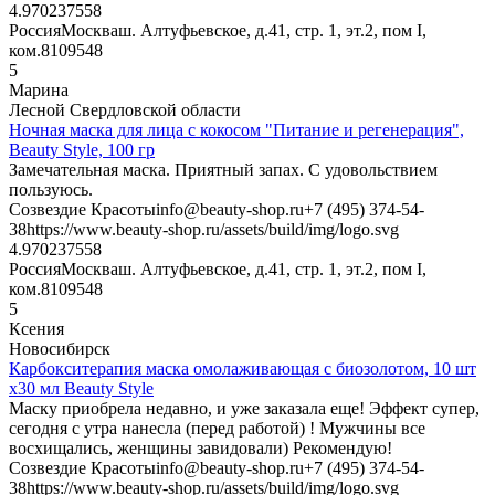
4.9702375
58
Россия
Москва
ш. Алтуфьевское, д.41, стр. 1, эт.2, пом I,
ком.8
109548
5
Марина
Лесной Свердловской области
Ночная маска для лица с кокосом "Питание и регенерация",
Beauty Style, 100 гр
Замечательная маска. Приятный запах. С удовольствием
пользуюсь.
Созвездие Красоты
info@beauty-shop.ru
+7 (495) 374-54-
38
https://www.beauty-shop.ru/assets/build/img/logo.svg
4.9702375
58
Россия
Москва
ш. Алтуфьевское, д.41, стр. 1, эт.2, пом I,
ком.8
109548
5
Ксения
Новосибирск
Карбокситерапия маска омолаживающая с биозолотом, 10 шт
х30 мл Beauty Style
Маску приобрела недавно, и уже заказала еще! Эффект супер,
сегодня с утра нанесла (перед работой) ! Мужчины все
восхищались, женщины завидовали) Рекомендую!
Созвездие Красоты
info@beauty-shop.ru
+7 (495) 374-54-
38
https://www.beauty-shop.ru/assets/build/img/logo.svg