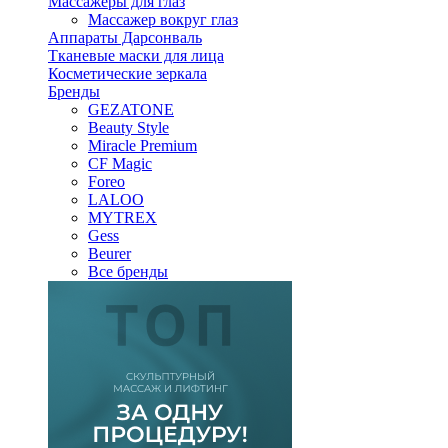
Массажеры для глаз
Массажер вокруг глаз
Аппараты Дарсонваль
Тканевые маски для лица
Косметические зеркала
Бренды
GEZATONE
Beauty Style
Miracle Premium
CF Magic
Foreo
LALOO
MYTREX
Gess
Beurer
Все бренды