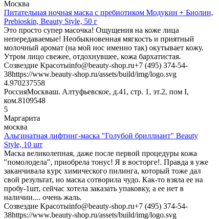
Москва
Питательная ночная маска с пребиотиком Модукин + Биолин,
Prebioskin, Beauty Style, 50 г
Это просто супер масочка! Ощущения на коже лица
непередаваемые! Необыкновенная мягкость и приятный
молочный аромат (на мой нос именно так) окутывает кожу.
Утром лицо свежее, отдохнувшее, кожа бархатистая.
Созвездие Красоты
info@beauty-shop.ru
+7 (495) 374-54-
38
https://www.beauty-shop.ru/assets/build/img/logo.svg
4.9702375
58
Россия
Москва
ш. Алтуфьевское, д.41, стр. 1, эт.2, пом I,
ком.8
109548
5
Маргарита
москва
Альгинатная лифтинг-маска "Голубой бриллиант" Beauty
Style, 10 шт
Маска великолепная, даже после первой процедуры кожа
"помолодела", приобрела тонус! Я в восторге!. Правда я уже
заканчивала курс химического пилинга, который тоже дал
свой результат, но маска сотворила чудо. Как-то взяла ее на
пробу-1шт, сейчас хотела заказать упаковку, а ее нет в
наличии.... очень жаль.
Созвездие Красоты
info@beauty-shop.ru
+7 (495) 374-54-
38
https://www.beauty-shop.ru/assets/build/img/logo.svg