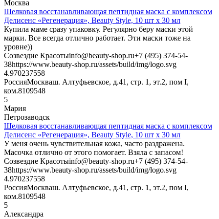
Москва
Шелковая восстанавливающая пептидная маска с комплексом
Делисенс «Регенерация», Beauty Style, 10 шт х 30 мл
Купила маме сразу упаковку. Регулярно беру маски этой
марки. Все всегда отлично работает. Эти маски тоже на
уровне))
Созвездие Красоты
info@beauty-shop.ru
+7 (495) 374-54-
38
https://www.beauty-shop.ru/assets/build/img/logo.svg
4.9702375
58
Россия
Москва
ш. Алтуфьевское, д.41, стр. 1, эт.2, пом I,
ком.8
109548
5
Мария
Петрозаводск
Шелковая восстанавливающая пептидная маска с комплексом
Делисенс «Регенерация», Beauty Style, 10 шт х 30 мл
У меня очень чувствительная кожа, часто раздражена.
Масочка отлично от этого помогает. Взяла с запасом!
Созвездие Красоты
info@beauty-shop.ru
+7 (495) 374-54-
38
https://www.beauty-shop.ru/assets/build/img/logo.svg
4.9702375
58
Россия
Москва
ш. Алтуфьевское, д.41, стр. 1, эт.2, пом I,
ком.8
109548
5
Александра