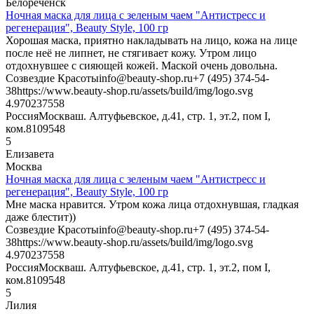
Белореченск
Ночная маска для лица с зеленым чаем "Антистресс и
регенерация", Beauty Style, 100 гр
Хорошая маска, приятно накладывать на лицо, кожа на лице
после неё не липнет, не стягивает кожу. Утром лицо
отдохнувшее с сияющей кожей. Маской очень довольна.
Созвездие Красоты
info@beauty-shop.ru
+7 (495) 374-54-
38
https://www.beauty-shop.ru/assets/build/img/logo.svg
4.9702375
58
Россия
Москва
ш. Алтуфьевское, д.41, стр. 1, эт.2, пом I,
ком.8
109548
5
Елизавета
Москва
Ночная маска для лица с зеленым чаем "Антистресс и
регенерация", Beauty Style, 100 гр
Мне маска нравится. Утром кожа лица отдохнувшая, гладкая
даже блестит))
Созвездие Красоты
info@beauty-shop.ru
+7 (495) 374-54-
38
https://www.beauty-shop.ru/assets/build/img/logo.svg
4.9702375
58
Россия
Москва
ш. Алтуфьевское, д.41, стр. 1, эт.2, пом I,
ком.8
109548
5
Лилия