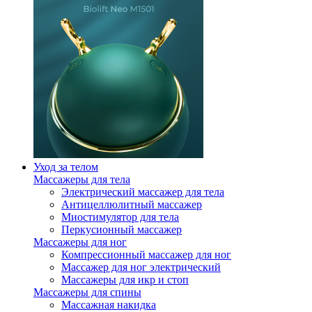
Уход за телом
Массажеры для тела
Электрический массажер для тела
Антицеллюлитный массажер
Миостимулятор для тела
Перкусионный массажер
Массажеры для ног
Компрессионный массажер для ног
Массажер для ног электрический
Массажеры для икр и стоп
Массажеры для спины
Массажная накидка