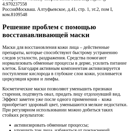
4.9702375
58
Россия
Москва
ш. Алтуфьевское, д.41, стр. 1, эт.2, пом I,
ком.8
109548
Решение проблем с помощью
восстанавливающей маски
Маски для восстановления кожи лица – действенные
препараты, которые способствуют быстрому устранению
следов усталости, раздражения. Средства помогают
нормализовать обменные процессы в дерме, усилить питание
клеток. Благодаря активным компонентам активизируется
поступление кислорода в глубокие слои кожи, усиливается
циркуляция крови и лимфы.
Косметические маски позволяют уменьшить признаки
старения, подтянуть овал, придать лицу отдохнувший вид.
Эффект заметен уже после одного применения - кожа
приобретает здоровый цвет, уменьшаются мелкие недостатки.
При регулярном использовании можно добиться таких
стойких результатов:
активизировать обменные процессы;
улучшить тон лица, избавиться от покраснений,