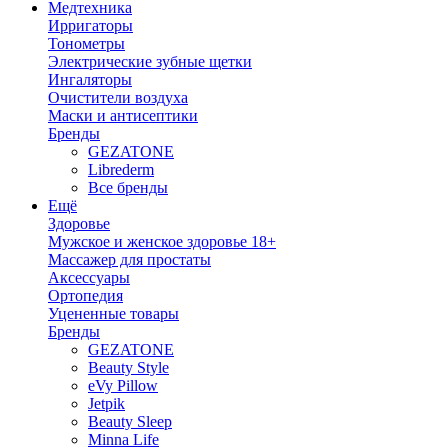
Медтехника
Ирригаторы
Тонометры
Электрические зубные щетки
Ингаляторы
Очистители воздуха
Маски и антисептики
Бренды
GEZATONE
Librederm
Все бренды
Ещё
Здоровье
Мужское и женское здоровье 18+
Массажер для простаты
Аксессуары
Ортопедия
Уцененные товары
Бренды
GEZATONE
Beauty Style
eVy Pillow
Jetpik
Beauty Sleep
Minna Life