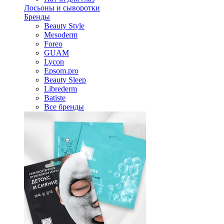
Лосьоны и сыворотки
Бренды
Beauty Style
Mesoderm
Foreo
GUAM
Lycon
Epsom.pro
Beauty Sleep
Librederm
Batiste
Все бренды