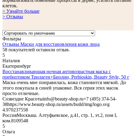
нормализовать обменные процессы в дерме, усилить питание
клеток.
> Узнайте больше
> Отзывы
Фильтры
Отзывы Маски для восстановления кожи лица
58
покупателей оставили отзыв.
5
Наталия
Екатеринбург
Восстанавливающая ночная антивозрастная маска с
пребиотиком Трилаген+Биолин, Prebioskin, Beauty Style, 50 г
Маска очень мне понравилась, кожа становится мягкой. До
этого покупала в синей упаковке. Вся серия этих масок
просто отличные.
Созвездие Красоты
info@beauty-shop.ru
+7 (495) 374-54-
38
https://www.beauty-shop.ru/assets/build/img/logo.svg
4.9702375
58
Россия
Москва
ш. Алтуфьевское, д.41, стр. 1, эт.2, пом I,
ком.8
109548
5
Ольга