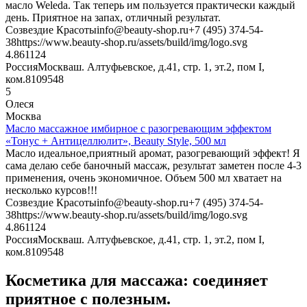
масло Weleda. Так теперь им пользуется практически каждый
день. Приятное на запах, отличный результат.
Созвездие Красоты
info@beauty-shop.ru
+7 (495) 374-54-
38
https://www.beauty-shop.ru/assets/build/img/logo.svg
4.8611
24
Россия
Москва
ш. Алтуфьевское, д.41, стр. 1, эт.2, пом I,
ком.8
109548
5
Олеся
Москва
Масло массажное имбирное с разогревающим эффектом
«Тонус + Антицеллюлит», Beauty Style, 500 мл
Масло идеальное,приятный аромат, разогревающий эффект! Я
сама делаю себе баночный массаж, результат заметен после 4-3
применения, очень экономичное. Объем 500 мл хватает на
несколько курсов!!!
Созвездие Красоты
info@beauty-shop.ru
+7 (495) 374-54-
38
https://www.beauty-shop.ru/assets/build/img/logo.svg
4.8611
24
Россия
Москва
ш. Алтуфьевское, д.41, стр. 1, эт.2, пом I,
ком.8
109548
Косметика для массажа: соединяет
приятное с полезным.