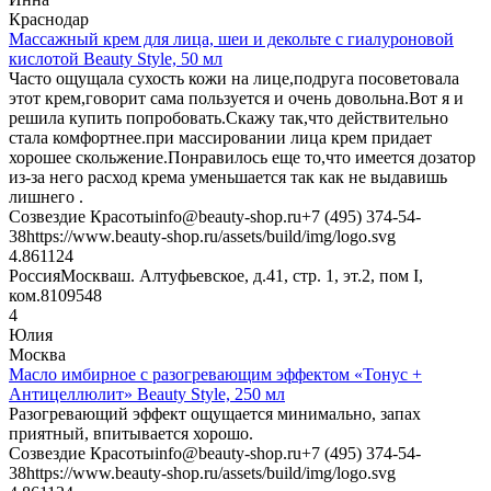
Краснодар
Массажный крем для лица, шеи и декольте с гиалуроновой
кислотой Beauty Style, 50 мл
Часто ощущала сухость кожи на лице,подруга посоветовала
этот крем,говорит сама пользуется и очень довольна.Вот я и
решила купить попробовать.Скажу так,что действительно
стала комфортнее.при массировании лица крем придает
хорошее скольжение.Понравилось еще то,что имеется дозатор
из-за него расход крема уменьшается так как не выдавишь
лишнего .
Созвездие Красоты
info@beauty-shop.ru
+7 (495) 374-54-
38
https://www.beauty-shop.ru/assets/build/img/logo.svg
4.8611
24
Россия
Москва
ш. Алтуфьевское, д.41, стр. 1, эт.2, пом I,
ком.8
109548
4
Юлия
Москва
Масло имбирное с разогревающим эффектом «Тонус +
Антицеллюлит» Beauty Style, 250 мл
Разогревающий эффект ощущается минимально, запах
приятный, впитывается хорошо.
Созвездие Красоты
info@beauty-shop.ru
+7 (495) 374-54-
38
https://www.beauty-shop.ru/assets/build/img/logo.svg