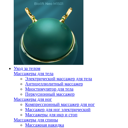
Уход за телом
Массажеры для тела
Электрический массажер для тела
Антицеллюлитный массажер
Миостимулятор для тела
Перкусионный массажер
Массажеры для ног
Компрессионный массажер для ног
Массажер для ног электрический
Массажеры для икр и стоп
Массажеры для спины
Массажная накидка