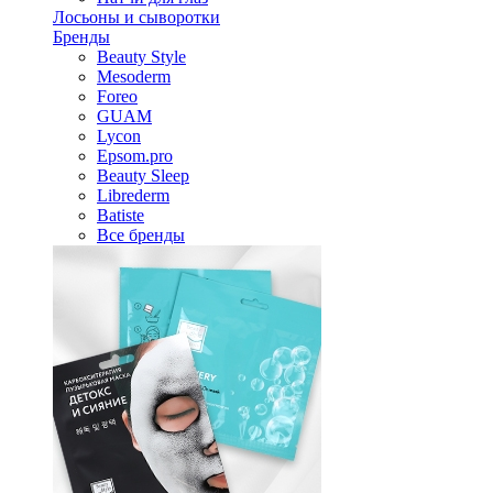
Лосьоны и сыворотки
Бренды
Beauty Style
Mesoderm
Foreo
GUAM
Lycon
Epsom.pro
Beauty Sleep
Librederm
Batiste
Все бренды