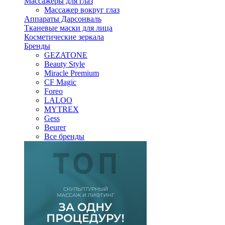
Массажеры для глаз
Массажер вокруг глаз
Аппараты Дарсонваль
Тканевые маски для лица
Косметические зеркала
Бренды
GEZATONE
Beauty Style
Miracle Premium
CF Magic
Foreo
LALOO
MYTREX
Gess
Beurer
Все бренды