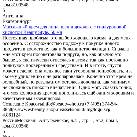
ком.8
109548
5
Ангелина
Екатеринбург
Массажный крем для лица, шеи и декольте с гиалуроновой
кислотой Beauty Style, 50 мл
Постоянная проблема, это выбор хорошего крема, а для меня
особенно. С осторожностью подхожу к покупке нового
продукта в косметике, как и большинство женщин. Сначала
мне этот крем посоветовала подруга, но, как обычно это
бывает, я скептически отнеслась к этому, так как постоянно
пользуюсь проверенными средствами. И в итоге, спустя
может неделю, она меня всё таки уговорила попробовать, и к
своему удивлению я не разочаровалась. Конечно этот крем не
волшебный, но результатом осталась довольна, как минимум
не сложилось плохого впечатления. Одно могу сказать точно,
что моя коллекция кремов пополнилась ещё одним хорошим и
качественным экземпляром.
Созвездие Красоты
info@beauty-shop.ru
+7 (495) 374-54-
38
https://www.beauty-shop.ru/assets/build/img/logo.svg
4.8611
24
Россия
Москва
ш. Алтуфьевское, д.41, стр. 1, эт.2, пом I,
ком.8
109548
5
Инна