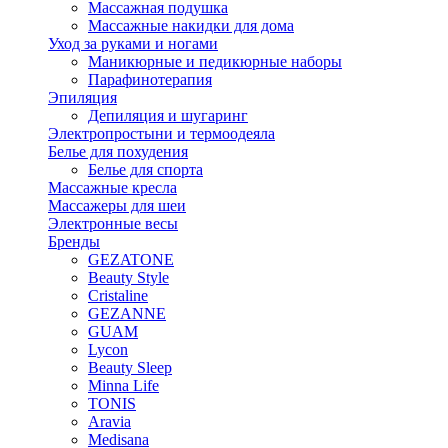
Массажная подушка
Массажные накидки для дома
Уход за руками и ногами
Маникюрные и педикюрные наборы
Парафинотерапия
Эпиляция
Депиляция и шугаринг
Электропростыни и термоодеяла
Белье для похудения
Белье для спорта
Массажные кресла
Массажеры для шеи
Электронные весы
Бренды
GEZATONE
Beauty Style
Cristaline
GEZANNE
GUAM
Lycon
Beauty Sleep
Minna Life
TONIS
Aravia
Medisana