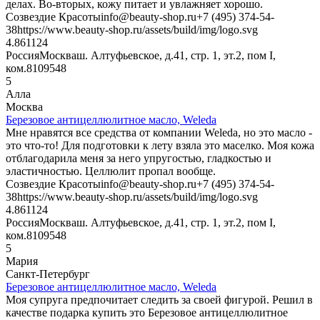
делах. Во-вторых, кожу питает и увлажняет хорошо.
Созвездие Красоты
info@beauty-shop.ru
+7 (495) 374-54-
38
https://www.beauty-shop.ru/assets/build/img/logo.svg
4.8611
24
Россия
Москва
ш. Алтуфьевское, д.41, стр. 1, эт.2, пом I,
ком.8
109548
5
Алла
Москва
Березовое антицеллюлитное масло, Weleda
Мне нравятся все средства от компании Weleda, но это масло -
это что-то! Для подготовки к лету взяла это маселко. Моя кожа
отблагодарила меня за него упругостью, гладкостью и
эластичностью. Целлюлит пропал вообще.
Созвездие Красоты
info@beauty-shop.ru
+7 (495) 374-54-
38
https://www.beauty-shop.ru/assets/build/img/logo.svg
4.8611
24
Россия
Москва
ш. Алтуфьевское, д.41, стр. 1, эт.2, пом I,
ком.8
109548
5
Мария
Санкт-Петербург
Березовое антицеллюлитное масло, Weleda
Моя супруга предпочитает следить за своей фигурой. Решил в
качестве подарка купить это Березовое антицеллюлитное