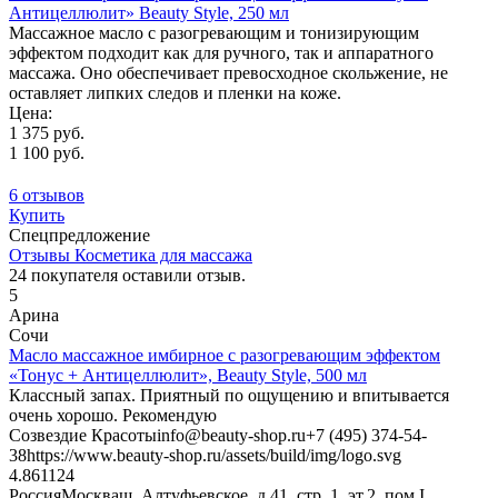
Антицеллюлит» Beauty Style, 250 мл
Массажное масло с разогревающим и тонизирующим
эффектом подходит как для ручного, так и аппаратного
массажа. Оно обеспечивает превосходное скольжение, не
оставляет липких следов и пленки на коже.
Цена:
1 375 руб.
1 100 руб.
6 отзывов
Купить
Спецпредложение
Отзывы Косметика для массажа
24
покупателя оставили отзыв.
5
Арина
Сочи
Масло массажное имбирное с разогревающим эффектом
«Тонус + Антицеллюлит», Beauty Style, 500 мл
Классный запах. Приятный по ощущению и впитывается
очень хорошо. Рекомендую
Созвездие Красоты
info@beauty-shop.ru
+7 (495) 374-54-
38
https://www.beauty-shop.ru/assets/build/img/logo.svg
4.8611
24
Россия
Москва
ш. Алтуфьевское, д.41, стр. 1, эт.2, пом I,