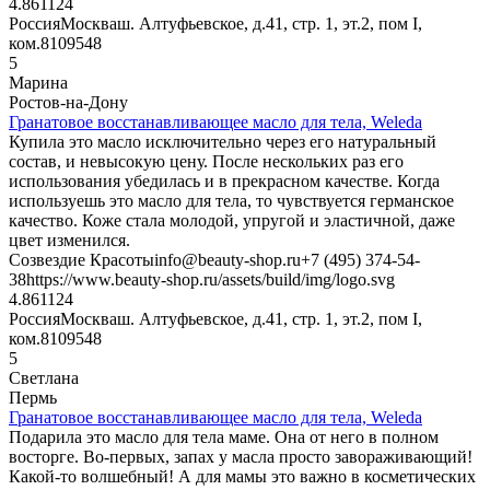
4.8611
24
Россия
Москва
ш. Алтуфьевское, д.41, стр. 1, эт.2, пом I,
ком.8
109548
5
Марина
Ростов-на-Дону
Гранатовое восстанавливающее масло для тела, Weleda
Купила это масло исключительно через его натуральный
состав, и невысокую цену. После нескольких раз его
использования убедилась и в прекрасном качестве. Когда
используешь это масло для тела, то чувствуется германское
качество. Коже стала молодой, упругой и эластичной, даже
цвет изменился.
Созвездие Красоты
info@beauty-shop.ru
+7 (495) 374-54-
38
https://www.beauty-shop.ru/assets/build/img/logo.svg
4.8611
24
Россия
Москва
ш. Алтуфьевское, д.41, стр. 1, эт.2, пом I,
ком.8
109548
5
Светлана
Пермь
Гранатовое восстанавливающее масло для тела, Weleda
Подарила это масло для тела маме. Она от него в полном
восторге. Во-первых, запах у масла просто завораживающий!
Какой-то волшебный! А для мамы это важно в косметических