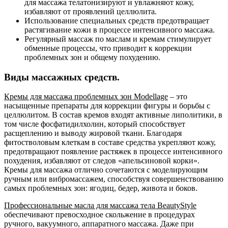
для массажа телатонизируют и увлажняют кожу,
избавляют от проявлений целлюлита.
Использование специальных средств предотвращает
растягивание кожи в процессе интенсивного массажа.
Регулярный массаж по маслам и кремам стимулирует
обменные процессы, что приводит к коррекции
проблемных зон и общему похудению.
Виды массажных средств.
Кремы для массажа проблемных зон Modellage
– это
насыщенные препараты для коррекции фигуры и борьбы с
целлюлитом. В состав кремов входят активные липолитики, в
том числе фосфатидилхолин, который способствует
расщеплению и выводу жировой ткани. Благодаря
фитостволовым клеткам в составе средства укрепляют кожу,
предотвращают появление растяжек в процессе интенсивного
похудения, избавляют от следов «апельсиновой корки».
Кремы для массажа отлично сочетаются с моделирующим
ручным или вибромассажем, способствуя совершенствованию
самых проблемных зон: ягодиц, бедер, живота и боков.
Профессиональные масла для массажа тела BeautyStyle
обеспечивают превосходное скольжение в процедурах
ручного, вакуумного, аппаратного массажа. Даже при