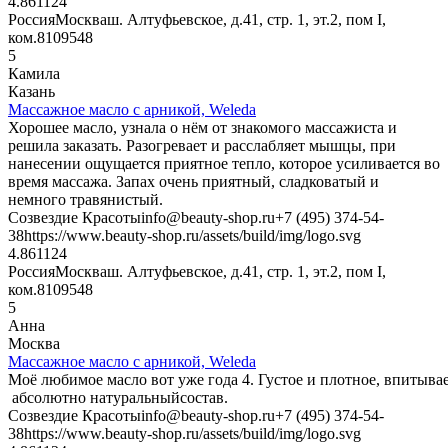
4.8611
24
Россия
Москва
ш. Алтуфьевское, д.41, стр. 1, эт.2, пом I,
ком.8
109548
5
Камила
Казань
Массажное масло с арникой, Weleda
Хорошее масло, узнала о нём от знакомого массажиста и
решила заказать. Разогревает и расслабляет мышцы, при
нанесении ощущается приятное тепло, которое усиливается во
время массажа. Запах очень приятный, сладковатый и
немного травянистый.
Созвездие Красоты
info@beauty-shop.ru
+7 (495) 374-54-
38
https://www.beauty-shop.ru/assets/build/img/logo.svg
4.8611
24
Россия
Москва
ш. Алтуфьевское, д.41, стр. 1, эт.2, пом I,
ком.8
109548
5
Анна
Москва
Массажное масло с арникой, Weleda
Моё любимое масло вот уже года 4. Густое и плотное, впитывае
абсолютно натуральныйсостав.
Созвездие Красоты
info@beauty-shop.ru
+7 (495) 374-54-
38
https://www.beauty-shop.ru/assets/build/img/logo.svg