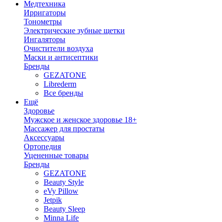
Медтехника
Ирригаторы
Тонометры
Электрические зубные щетки
Ингаляторы
Очистители воздуха
Маски и антисептики
Бренды
GEZATONE
Librederm
Все бренды
Ещё
Здоровье
Мужское и женское здоровье 18+
Массажер для простаты
Аксессуары
Ортопедия
Уцененные товары
Бренды
GEZATONE
Beauty Style
eVy Pillow
Jetpik
Beauty Sleep
Minna Life