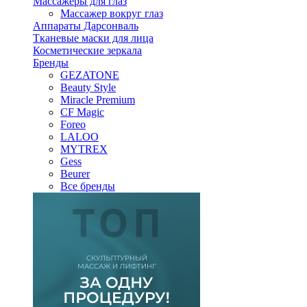
Массажеры для глаз
Массажер вокруг глаз
Аппараты Дарсонваль
Тканевые маски для лица
Косметические зеркала
Бренды
GEZATONE
Beauty Style
Miracle Premium
CF Magic
Foreo
LALOO
MYTREX
Gess
Beurer
Все бренды