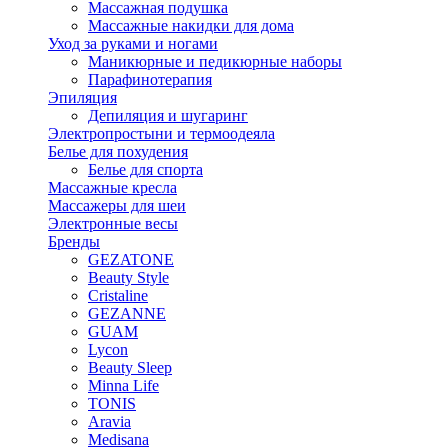
Массажная подушка
Массажные накидки для дома
Уход за руками и ногами
Маникюрные и педикюрные наборы
Парафинотерапия
Эпиляция
Депиляция и шугаринг
Электропростыни и термоодеяла
Белье для похудения
Белье для спорта
Массажные кресла
Массажеры для шеи
Электронные весы
Бренды
GEZATONE
Beauty Style
Cristaline
GEZANNE
GUAM
Lycon
Beauty Sleep
Minna Life
TONIS
Aravia
Medisana