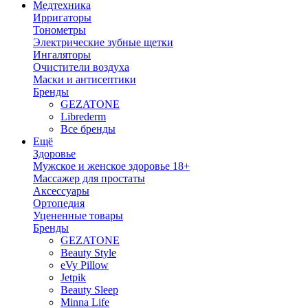
Медтехника
Ирригаторы
Тонометры
Электрические зубные щетки
Ингаляторы
Очистители воздуха
Маски и антисептики
Бренды
GEZATONE
Librederm
Все бренды
Ещё
Здоровье
Мужское и женское здоровье 18+
Массажер для простаты
Аксессуары
Ортопедия
Уцененные товары
Бренды
GEZATONE
Beauty Style
eVy Pillow
Jetpik
Beauty Sleep
Minna Life