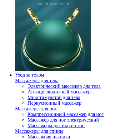
Уход за телом
Массажеры для тела
Электрический массажер для тела
Антицеллюлитный массажер
Миостимулятор для тела
Перкусионный массажер
Массажеры для ног
Компрессионный массажер для ног
Массажер для ног электрический
Массажеры для икр и стоп
Массажеры для спины
Массажная накидка