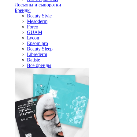
Лосьоны и сыворотки
Бренды
Beauty Style
Mesoderm
Foreo
GUAM
Lycon
Epsom.pro
Beauty Sleep
Librederm
Batiste
Все бренды