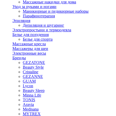
Массажные накидки для дома
Уход за руками и ногами
Маникюрные и педикюрные наборы
Парафинотерапия
Эпиляция
Депиляция и шугаринг
Электропростыни и термоодеяла
Белье для похудения
Белье для спорта
Массажные кресла
Массажеры для шеи
Электронные весы
Бренды
GEZATONE
Beauty Style
Cristaline
GEZANNE
GUAM
Lycon
Beauty Sleep
Minna Life
TONIS
Aravia
Medisana
MYTREX