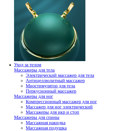
Уход за телом
Массажеры для тела
Электрический массажер для тела
Антицеллюлитный массажер
Миостимулятор для тела
Перкусионный массажер
Массажеры для ног
Компрессионный массажер для ног
Массажер для ног электрический
Массажеры для икр и стоп
Массажеры для спины
Массажная накидка
Массажная подушка