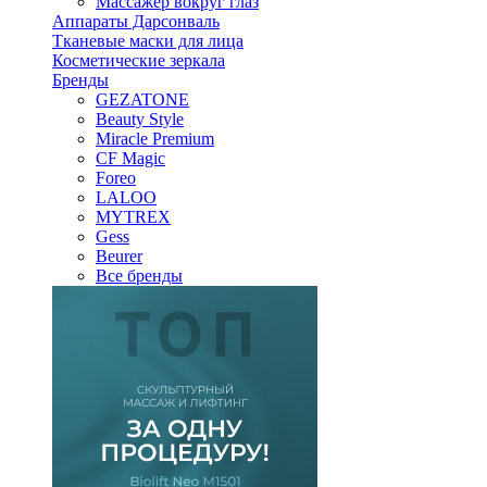
Массажер вокруг глаз
Аппараты Дарсонваль
Тканевые маски для лица
Косметические зеркала
Бренды
GEZATONE
Beauty Style
Miracle Premium
CF Magic
Foreo
LALOO
MYTREX
Gess
Beurer
Все бренды