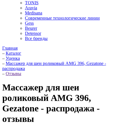
TONIS
Aravia
Medisana
Современные технологические линии
Gess
Beurer
Detensor
Все бренды
Главная
–
Каталог
–
Уценка
–
Массажер для шеи роликовый AMG 396, Gezatone -
распродажа
–
Отзывы
Массажер для шеи
роликовый AMG 396,
Gezatone - распродажа -
отзывы