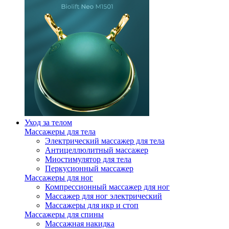
Уход за телом
Массажеры для тела
Электрический массажер для тела
Антицеллюлитный массажер
Миостимулятор для тела
Перкусионный массажер
Массажеры для ног
Компрессионный массажер для ног
Массажер для ног электрический
Массажеры для икр и стоп
Массажеры для спины
Массажная накидка