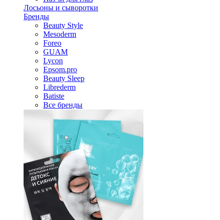
Лосьоны и сыворотки
Бренды
Beauty Style
Mesoderm
Foreo
GUAM
Lycon
Epsom.pro
Beauty Sleep
Librederm
Batiste
Все бренды