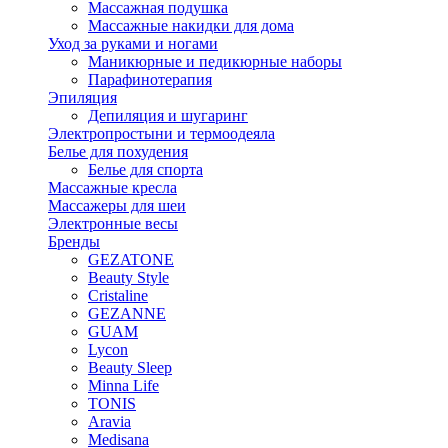
Массажная подушка
Массажные накидки для дома
Уход за руками и ногами
Маникюрные и педикюрные наборы
Парафинотерапия
Эпиляция
Депиляция и шугаринг
Электропростыни и термоодеяла
Белье для похудения
Белье для спорта
Массажные кресла
Массажеры для шеи
Электронные весы
Бренды
GEZATONE
Beauty Style
Cristaline
GEZANNE
GUAM
Lycon
Beauty Sleep
Minna Life
TONIS
Aravia
Medisana