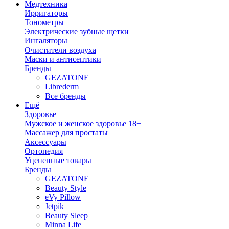
Медтехника
Ирригаторы
Тонометры
Электрические зубные щетки
Ингаляторы
Очистители воздуха
Маски и антисептики
Бренды
GEZATONE
Librederm
Все бренды
Ещё
Здоровье
Мужское и женское здоровье 18+
Массажер для простаты
Аксессуары
Ортопедия
Уцененные товары
Бренды
GEZATONE
Beauty Style
eVy Pillow
Jetpik
Beauty Sleep
Minna Life