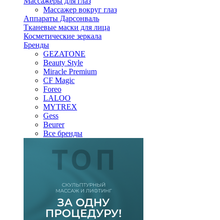
Массажеры для глаз
Массажер вокруг глаз
Аппараты Дарсонваль
Тканевые маски для лица
Косметические зеркала
Бренды
GEZATONE
Beauty Style
Miracle Premium
CF Magic
Foreo
LALOO
MYTREX
Gess
Beurer
Все бренды