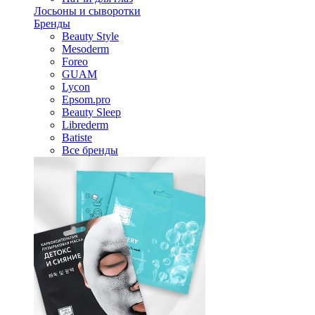
Лосьоны и сыворотки
Бренды
Beauty Style
Mesoderm
Foreo
GUAM
Lycon
Epsom.pro
Beauty Sleep
Librederm
Batiste
Все бренды