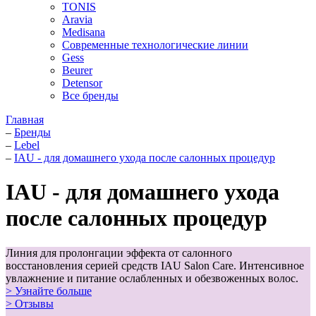
TONIS
Aravia
Medisana
Современные технологические линии
Gess
Beurer
Detensor
Все бренды
Главная
–
Бренды
–
Lebel
–
IAU - для домашнего ухода после салонных процедур
IAU - для домашнего ухода
после салонных процедур
Линия для пролонгации эффекта от салонного
восстановления серией средств IAU Salon Care. Интенсивное
увлажнение и питание ослабленных и обезвоженных волос.
> Узнайте больше
> Отзывы