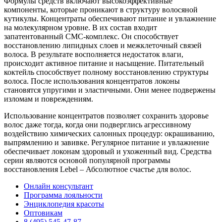
Формулы средств включают высокоэффективные
компоненты, которые проникают в структуру волосяной
кутикулы. Концентраты обеспечивают питание и увлажнение
на молекулярном уровне. В их состав входит
запатентованный СМС-комплекс. Он способствует
восстановлению липидных слоев и межклеточный связей
волоса. В результате восполняется недостаток влаги,
происходит активное питание и насыщение. Питательный
коктейль способствует полному восстановлению структуры
волоса. После использования концентратов локоны
становятся упругими и эластичными. Они менее подвержены
изломам и повреждениям.
Использование концентратов позволяет сохранить здоровье
волос даже тогда, когда они подверглись агрессивному
воздействию химических салонных процедур: окрашиванию,
выпрямлению и завивке. Регулярное питание и увлажнение
обеспечивает локонам здоровый и ухоженный вид. Средства
серии являются основой популярной программы
восстановления Lebel – Абсолютное счастье для волос.
Онлайн консультант
Программа лояльности
Энциклопедия красоты
Оптовикам
8 (495) 545-47-87