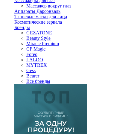
Массажеры для глаз
Массажер вокруг глаз
Аппараты Дарсонваль
Тканевые маски для лица
Косметические зеркала
Бренды
GEZATONE
Beauty Style
Miracle Premium
CF Magic
Foreo
LALOO
MYTREX
Gess
Beurer
Все бренды