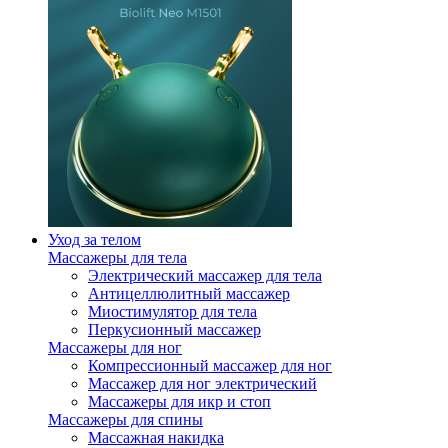
Уход за телом
Массажеры для тела
Электрический массажер для тела
Антицеллюлитный массажер
Миостимулятор для тела
Перкусионный массажер
Массажеры для ног
Компрессионный массажер для ног
Массажер для ног электрический
Массажеры для икр и стоп
Массажеры для спины
Массажная накидка