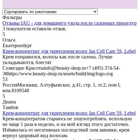
Фильтры
Отзывы IAU - для домашнего ухода после салонных процедур
3
покупателя оставили отзыв.
5
Ольга
Екатеринбург
Крем-концентрат для укрепления волос Iau Cell Care 5S, Lebel
Крем понравился, волосы как после салона. Лучше
укладываются, блестят
Созвездие Красоты
info@beauty-shop.ru
+7 (495) 374-54-
38
https://www.beauty-shop.ru/assets/build/img/logo.svg
5
3
Россия
Москва
ш. Алтуфьевское, д.41, стр. 1, эт.2, пом I,
ком.8
109548
5
Диана
Тамбов
Крем-концентрат для укрепления волос Iau Cell Care 5S, Lebel
Крем-концентратом стараюсь не злоупотреблять. использую
не чаще 1 раза в неделю, и на мой взгляд этого достаточно.
Избавилась от негативных последствий хим.завивки, крем
вернул здоровый вид волосам.