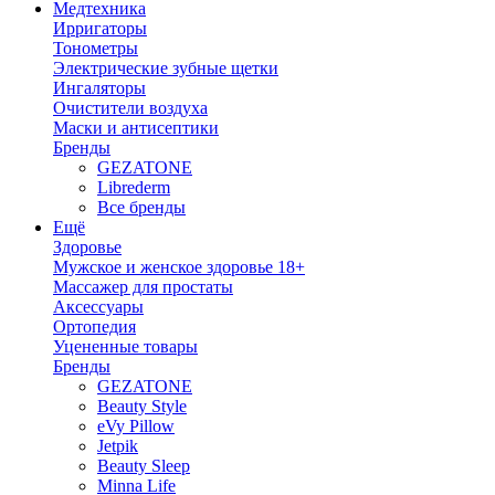
Медтехника
Ирригаторы
Тонометры
Электрические зубные щетки
Ингаляторы
Очистители воздуха
Маски и антисептики
Бренды
GEZATONE
Librederm
Все бренды
Ещё
Здоровье
Мужское и женское здоровье 18+
Массажер для простаты
Аксессуары
Ортопедия
Уцененные товары
Бренды
GEZATONE
Beauty Style
eVy Pillow
Jetpik
Beauty Sleep
Minna Life