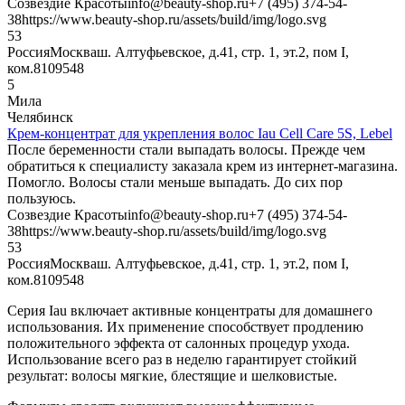
Созвездие Красоты
info@beauty-shop.ru
+7 (495) 374-54-
38
https://www.beauty-shop.ru/assets/build/img/logo.svg
5
3
Россия
Москва
ш. Алтуфьевское, д.41, стр. 1, эт.2, пом I,
ком.8
109548
5
Мила
Челябинск
Крем-концентрат для укрепления волос Iau Cell Care 5S, Lebel
После беременности стали выпадать волосы. Прежде чем
обратиться к специалисту заказала крем из интернет-магазина.
Помогло. Волосы стали меньше выпадать. До сих пор
пользуюсь.
Созвездие Красоты
info@beauty-shop.ru
+7 (495) 374-54-
38
https://www.beauty-shop.ru/assets/build/img/logo.svg
5
3
Россия
Москва
ш. Алтуфьевское, д.41, стр. 1, эт.2, пом I,
ком.8
109548
Серия Iau включает активные концентраты для домашнего
использования. Их применение способствует продлению
положительного эффекта от салонных процедур ухода.
Использование всего раз в неделю гарантирует стойкий
результат: волосы мягкие, блестящие и шелковистые.