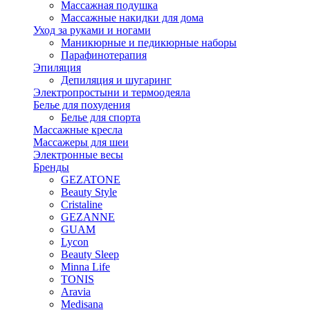
Массажная подушка
Массажные накидки для дома
Уход за руками и ногами
Маникюрные и педикюрные наборы
Парафинотерапия
Эпиляция
Депиляция и шугаринг
Электропростыни и термоодеяла
Белье для похудения
Белье для спорта
Массажные кресла
Массажеры для шеи
Электронные весы
Бренды
GEZATONE
Beauty Style
Cristaline
GEZANNE
GUAM
Lycon
Beauty Sleep
Minna Life
TONIS
Aravia
Medisana