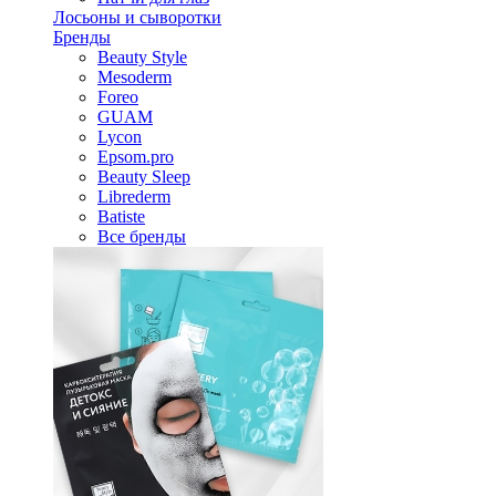
Лосьоны и сыворотки
Бренды
Beauty Style
Mesoderm
Foreo
GUAM
Lycon
Epsom.pro
Beauty Sleep
Librederm
Batiste
Все бренды