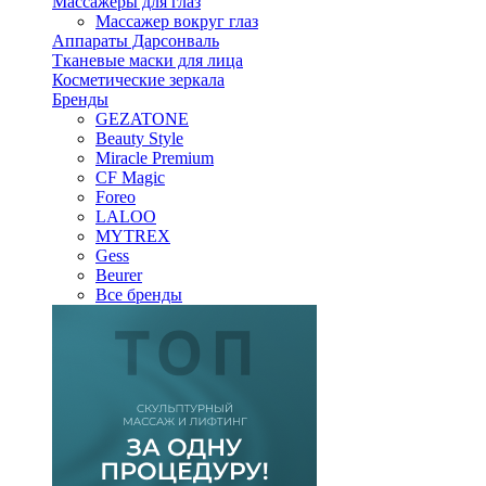
Массажеры для глаз
Массажер вокруг глаз
Аппараты Дарсонваль
Тканевые маски для лица
Косметические зеркала
Бренды
GEZATONE
Beauty Style
Miracle Premium
CF Magic
Foreo
LALOO
MYTREX
Gess
Beurer
Все бренды