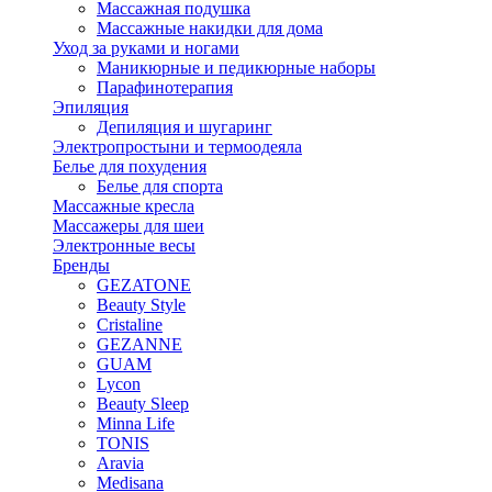
Массажная подушка
Массажные накидки для дома
Уход за руками и ногами
Маникюрные и педикюрные наборы
Парафинотерапия
Эпиляция
Депиляция и шугаринг
Электропростыни и термоодеяла
Белье для похудения
Белье для спорта
Массажные кресла
Массажеры для шеи
Электронные весы
Бренды
GEZATONE
Beauty Style
Cristaline
GEZANNE
GUAM
Lycon
Beauty Sleep
Minna Life
TONIS
Aravia
Medisana