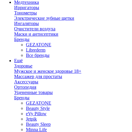
Медтехника
Ирригаторы
Тонометры
Электрические зубные щетки
Ингаляторы
Очистители воздуха
Маски и антисептики
Бренды
GEZATONE
Librederm
Все бренды
Ещё
Здоровье
Мужское и женское здоровье 18+
Массажер для простаты
Аксессуары
Ортопедия
Уцененные товары
Бренды
GEZATONE
Beauty Style
eVy Pillow
Jetpik
Beauty Sleep
Minna Life