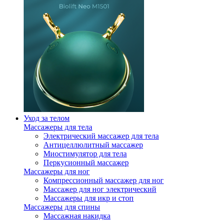
Уход за телом
Массажеры для тела
Электрический массажер для тела
Антицеллюлитный массажер
Миостимулятор для тела
Перкусионный массажер
Массажеры для ног
Компрессионный массажер для ног
Массажер для ног электрический
Массажеры для икр и стоп
Массажеры для спины
Массажная накидка