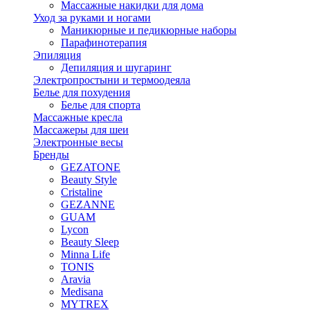
Массажные накидки для дома
Уход за руками и ногами
Маникюрные и педикюрные наборы
Парафинотерапия
Эпиляция
Депиляция и шугаринг
Электропростыни и термоодеяла
Белье для похудения
Белье для спорта
Массажные кресла
Массажеры для шеи
Электронные весы
Бренды
GEZATONE
Beauty Style
Cristaline
GEZANNE
GUAM
Lycon
Beauty Sleep
Minna Life
TONIS
Aravia
Medisana
MYTREX