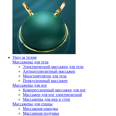
Уход за телом
Массажеры для тела
Электрический массажер для тела
Антицеллюлитный массажер
Миостимулятор для тела
Перкусионный массажер
Массажеры для ног
Компрессионный массажер для ног
Массажер для ног электрический
Массажеры для икр и стоп
Массажеры для спины
Массажная накидка
Массажная подушка