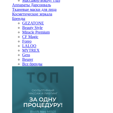
Массажер вокруг глаз
Аппараты Дарсонваль
Тканевые маски для лица
Косметические зеркала
Бренды
GEZATONE
Beauty Style
Miracle Premium
CF Magic
Foreo
LALOO
MYTREX
Gess
Beurer
Все бренды