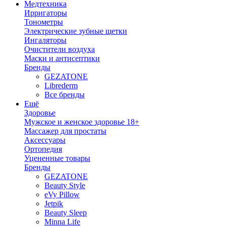
Медтехника
Ирригаторы
Тонометры
Электрические зубные щетки
Ингаляторы
Очистители воздуха
Маски и антисептики
Бренды
GEZATONE
Librederm
Все бренды
Ещё
Здоровье
Мужское и женское здоровье 18+
Массажер для простаты
Аксессуары
Ортопедия
Уцененные товары
Бренды
GEZATONE
Beauty Style
eVy Pillow
Jetpik
Beauty Sleep
Minna Life