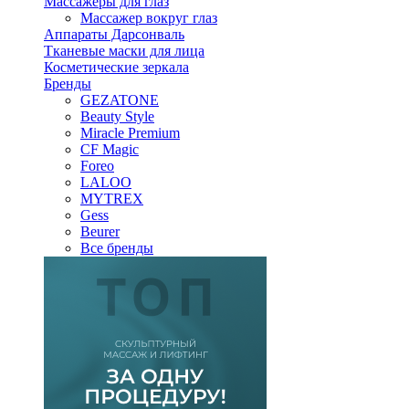
Массажеры для глаз
Массажер вокруг глаз
Аппараты Дарсонваль
Тканевые маски для лица
Косметические зеркала
Бренды
GEZATONE
Beauty Style
Miracle Premium
CF Magic
Foreo
LALOO
MYTREX
Gess
Beurer
Все бренды