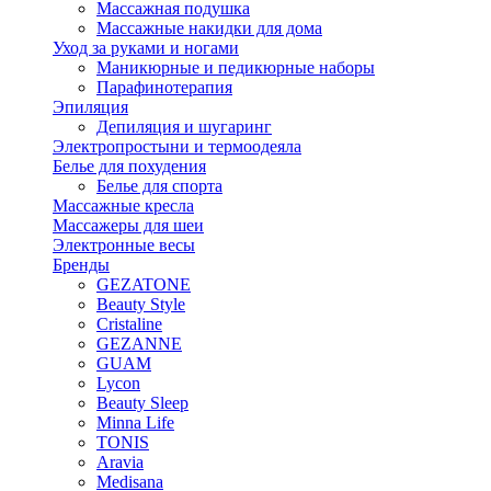
Массажная подушка
Массажные накидки для дома
Уход за руками и ногами
Маникюрные и педикюрные наборы
Парафинотерапия
Эпиляция
Депиляция и шугаринг
Электропростыни и термоодеяла
Белье для похудения
Белье для спорта
Массажные кресла
Массажеры для шеи
Электронные весы
Бренды
GEZATONE
Beauty Style
Cristaline
GEZANNE
GUAM
Lycon
Beauty Sleep
Minna Life
TONIS
Aravia
Medisana