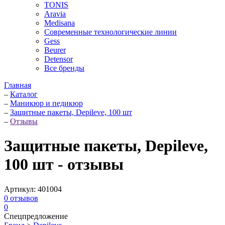
TONIS
Aravia
Medisana
Современные технологические линии
Gess
Beurer
Detensor
Все бренды
Главная
–
Каталог
–
Маникюр и педикюр
–
Защитные пакеты, Depileve, 100 шт
–
Отзывы
Защитные пакеты, Depileve,
100 шт - отзывы
Артикул:
401004
0
отзывов
0
Спецпредложение