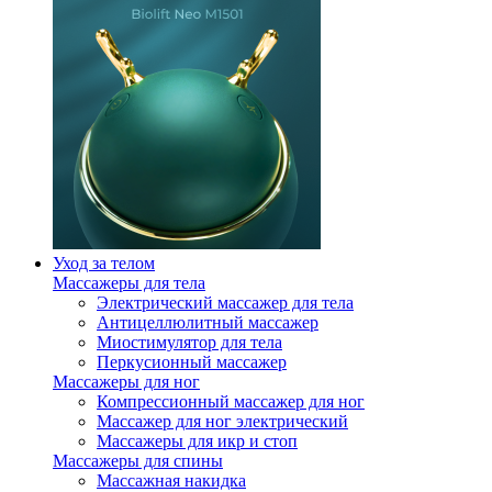
Уход за телом
Массажеры для тела
Электрический массажер для тела
Антицеллюлитный массажер
Миостимулятор для тела
Перкусионный массажер
Массажеры для ног
Компрессионный массажер для ног
Массажер для ног электрический
Массажеры для икр и стоп
Массажеры для спины
Массажная накидка