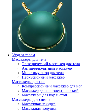
Уход за телом
Массажеры для тела
Электрический массажер для тела
Антицеллюлитный массажер
Миостимулятор для тела
Перкусионный массажер
Массажеры для ног
Компрессионный массажер для ног
Массажер для ног электрический
Массажеры для икр и стоп
Массажеры для спины
Массажная накидка
Массажная подушка