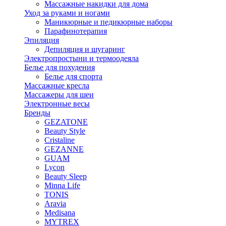
Массажные накидки для дома
Уход за руками и ногами
Маникюрные и педикюрные наборы
Парафинотерапия
Эпиляция
Депиляция и шугаринг
Электропростыни и термоодеяла
Белье для похудения
Белье для спорта
Массажные кресла
Массажеры для шеи
Электронные весы
Бренды
GEZATONE
Beauty Style
Cristaline
GEZANNE
GUAM
Lycon
Beauty Sleep
Minna Life
TONIS
Aravia
Medisana
MYTREX