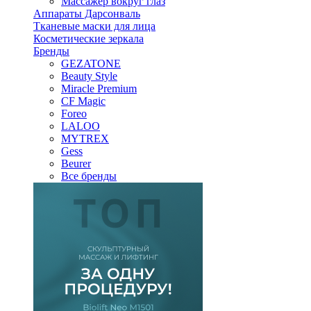
Массажер вокруг глаз
Аппараты Дарсонваль
Тканевые маски для лица
Косметические зеркала
Бренды
GEZATONE
Beauty Style
Miracle Premium
CF Magic
Foreo
LALOO
MYTREX
Gess
Beurer
Все бренды