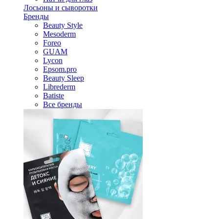
Лосьоны и сыворотки
Бренды
Beauty Style
Mesoderm
Foreo
GUAM
Lycon
Epsom.pro
Beauty Sleep
Librederm
Batiste
Все бренды