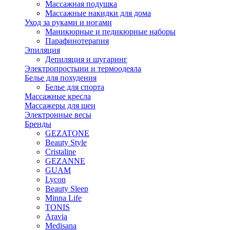
Массажная подушка
Массажные накидки для дома
Уход за руками и ногами
Маникюрные и педикюрные наборы
Парафинотерапия
Эпиляция
Депиляция и шугаринг
Электропростыни и термоодеяла
Белье для похудения
Белье для спорта
Массажные кресла
Массажеры для шеи
Электронные весы
Бренды
GEZATONE
Beauty Style
Cristaline
GEZANNE
GUAM
Lycon
Beauty Sleep
Minna Life
TONIS
Aravia
Medisana