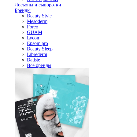
Лосьоны и сыворотки
Бренды
Beauty Style
Mesoderm
Foreo
GUAM
Lycon
Epsom.pro
Beauty Sleep
Librederm
Batiste
Все бренды