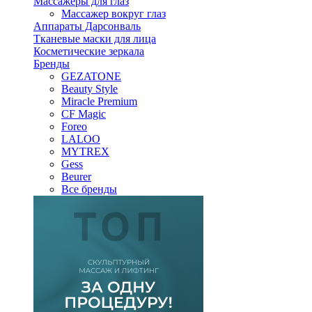
Массажеры для глаз
Массажер вокруг глаз
Аппараты Дарсонваль
Тканевые маски для лица
Косметические зеркала
Бренды
GEZATONE
Beauty Style
Miracle Premium
CF Magic
Foreo
LALOO
MYTREX
Gess
Beurer
Все бренды