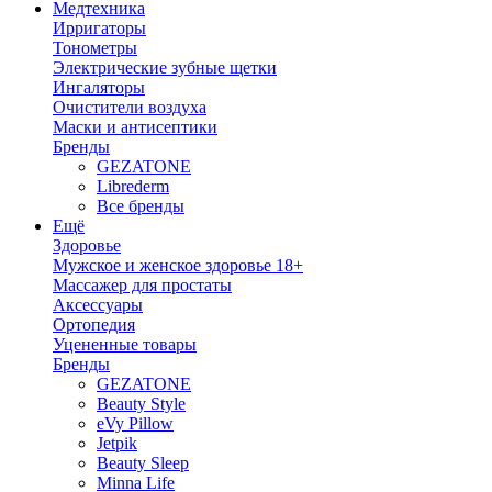
Медтехника
Ирригаторы
Тонометры
Электрические зубные щетки
Ингаляторы
Очистители воздуха
Маски и антисептики
Бренды
GEZATONE
Librederm
Все бренды
Ещё
Здоровье
Мужское и женское здоровье 18+
Массажер для простаты
Аксессуары
Ортопедия
Уцененные товары
Бренды
GEZATONE
Beauty Style
eVy Pillow
Jetpik
Beauty Sleep
Minna Life