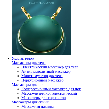
Уход за телом
Массажеры для тела
Электрический массажер для тела
Антицеллюлитный массажер
Миостимулятор для тела
Перкусионный массажер
Массажеры для ног
Компрессионный массажер для ног
Массажер для ног электрический
Массажеры для икр и стоп
Массажеры для спины
Массажная накидка