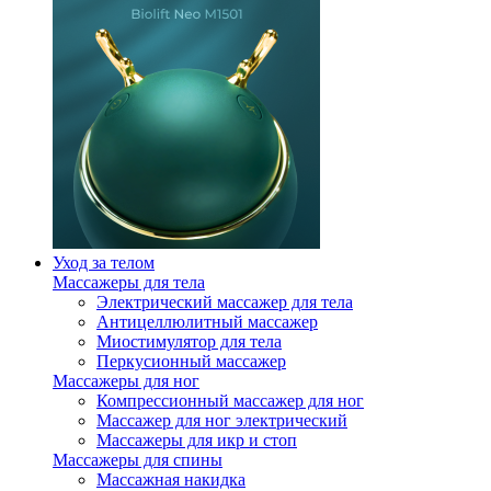
Уход за телом
Массажеры для тела
Электрический массажер для тела
Антицеллюлитный массажер
Миостимулятор для тела
Перкусионный массажер
Массажеры для ног
Компрессионный массажер для ног
Массажер для ног электрический
Массажеры для икр и стоп
Массажеры для спины
Массажная накидка