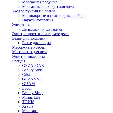
Массажная подушка
Массажные накидки для дома
Уход за руками и ногами
Маникюрные и педикюрные наборы
Парафинотерапия
Эпиляция
Депиляция и шугаринг
Электропростыни и термоодеяла
Белье для похудения
Белье для спорта
Массажные кресла
Массажеры для шеи
Электронные весы
Бренды
GEZATONE
Beauty Style
Cristaline
GEZANNE
GUAM
Lycon
Beauty Sleep
Minna Life
TONIS
Aravia
Medisana