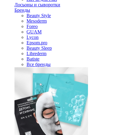
Лосьоны и сыворотки
Бренды
Beauty Style
Mesoderm
Foreo
GUAM
Lycon
Epsom.pro
Beauty Sleep
Librederm
Batiste
Все бренды