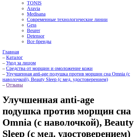
TONIS
Aravia
Medisana
Современные технологические линии
Gess
Beurer
Detensor
Все бренды
Главная
–
Каталог
–
Уход за лицом
–
Средства от морщин и омоложение кожи
–
Улучшенная anti-age подушка против морщин сна Omnia (с
наволочкой), Beauty Sleep (с мед. удостоверением)
–
Отзывы
Улучшенная anti-age
подушка против морщин сна
Omnia (с наволочкой), Beauty
Sleep (с мед. удостоверением)