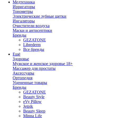
Медтехника
Ирригаторы
Тонометры
Электрические зубные щетки
Ингаляторы
Очистители воздуха
Маски и антисептики
Бренды
GEZATONE
Librederm
Все бренды
Ещё
Здоровье
Мужское и женское здоровье 18+
Массажер для простаты
Аксессуары
Ортопедия
Уцененные товары
Бренды
GEZATONE
Beauty Style
eVy Pillow
Jetpik
Beauty Sleep
Minna Life