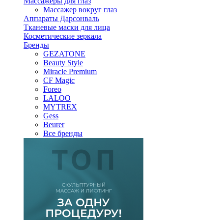
Массажеры для глаз
Массажер вокруг глаз
Аппараты Дарсонваль
Тканевые маски для лица
Косметические зеркала
Бренды
GEZATONE
Beauty Style
Miracle Premium
CF Magic
Foreo
LALOO
MYTREX
Gess
Beurer
Все бренды