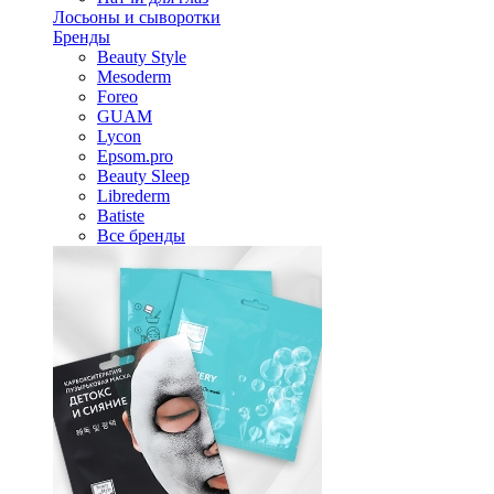
Лосьоны и сыворотки
Бренды
Beauty Style
Mesoderm
Foreo
GUAM
Lycon
Epsom.pro
Beauty Sleep
Librederm
Batiste
Все бренды