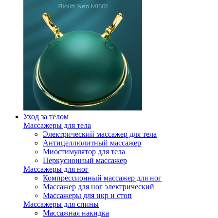
Уход за телом
Массажеры для тела
Электрический массажер для тела
Антицеллюлитный массажер
Миостимулятор для тела
Перкусионный массажер
Массажеры для ног
Компрессионный массажер для ног
Массажер для ног электрический
Массажеры для икр и стоп
Массажеры для спины
Массажная накидка