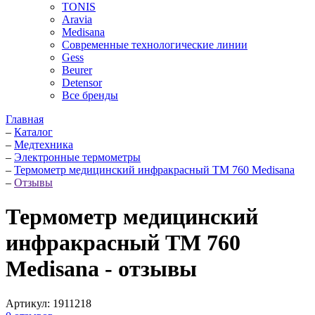
TONIS
Aravia
Medisana
Современные технологические линии
Gess
Beurer
Detensor
Все бренды
Главная
–
Каталог
–
Медтехника
–
Электронные термометры
–
Термометр медицинский инфракрасный TM 760 Medisana
–
Отзывы
Термометр медицинский
инфракрасный TM 760
Medisana - отзывы
Артикул:
1911218