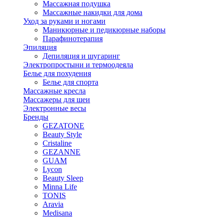
Массажная подушка
Массажные накидки для дома
Уход за руками и ногами
Маникюрные и педикюрные наборы
Парафинотерапия
Эпиляция
Депиляция и шугаринг
Электропростыни и термоодеяла
Белье для похудения
Белье для спорта
Массажные кресла
Массажеры для шеи
Электронные весы
Бренды
GEZATONE
Beauty Style
Cristaline
GEZANNE
GUAM
Lycon
Beauty Sleep
Minna Life
TONIS
Aravia
Medisana