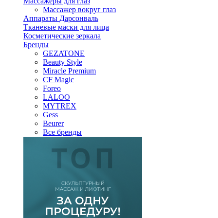
Массажеры для глаз
Массажер вокруг глаз
Аппараты Дарсонваль
Тканевые маски для лица
Косметические зеркала
Бренды
GEZATONE
Beauty Style
Miracle Premium
CF Magic
Foreo
LALOO
MYTREX
Gess
Beurer
Все бренды