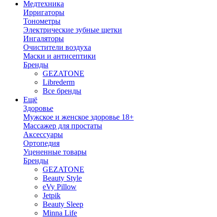
Медтехника
Ирригаторы
Тонометры
Электрические зубные щетки
Ингаляторы
Очистители воздуха
Маски и антисептики
Бренды
GEZATONE
Librederm
Все бренды
Ещё
Здоровье
Мужское и женское здоровье 18+
Массажер для простаты
Аксессуары
Ортопедия
Уцененные товары
Бренды
GEZATONE
Beauty Style
eVy Pillow
Jetpik
Beauty Sleep
Minna Life