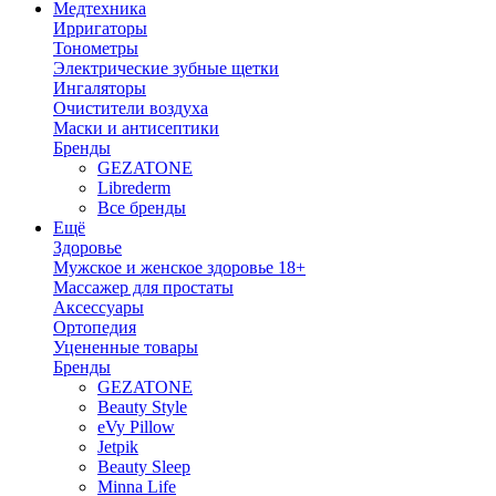
Медтехника
Ирригаторы
Тонометры
Электрические зубные щетки
Ингаляторы
Очистители воздуха
Маски и антисептики
Бренды
GEZATONE
Librederm
Все бренды
Ещё
Здоровье
Мужское и женское здоровье 18+
Массажер для простаты
Аксессуары
Ортопедия
Уцененные товары
Бренды
GEZATONE
Beauty Style
eVy Pillow
Jetpik
Beauty Sleep
Minna Life