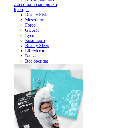
Лосьоны и сыворотки
Бренды
Beauty Style
Mesoderm
Foreo
GUAM
Lycon
Epsom.pro
Beauty Sleep
Librederm
Batiste
Все бренды