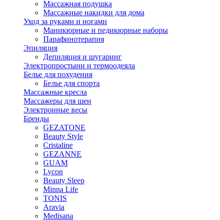
Массажная подушка
Массажные накидки для дома
Уход за руками и ногами
Маникюрные и педикюрные наборы
Парафинотерапия
Эпиляция
Депиляция и шугаринг
Электропростыни и термоодеяла
Белье для похудения
Белье для спорта
Массажные кресла
Массажеры для шеи
Электронные весы
Бренды
GEZATONE
Beauty Style
Cristaline
GEZANNE
GUAM
Lycon
Beauty Sleep
Minna Life
TONIS
Aravia
Medisana