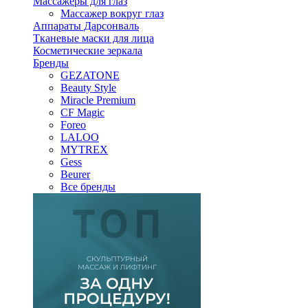
Массажеры для глаз
Массажер вокруг глаз
Аппараты Дарсонваль
Тканевые маски для лица
Косметические зеркала
Бренды
GEZATONE
Beauty Style
Miracle Premium
CF Magic
Foreo
LALOO
MYTREX
Gess
Beurer
Все бренды