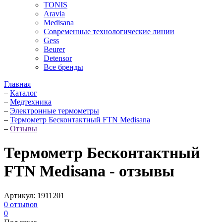
TONIS
Aravia
Medisana
Современные технологические линии
Gess
Beurer
Detensor
Все бренды
Главная
–
Каталог
–
Медтехника
–
Электронные термометры
–
Термометр Бесконтактный FTN Medisana
–
Отзывы
Термометр Бесконтактный
FTN Medisana - отзывы
Артикул:
1911201
0
отзывов
0