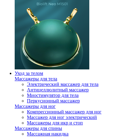
Уход за телом
Массажеры для тела
Электрический массажер для тела
Антицеллюлитный массажер
Миостимулятор для тела
Перкусионный массажер
Массажеры для ног
Компрессионный массажер для ног
Массажер для ног электрический
Массажеры для икр и стоп
Массажеры для спины
Массажная накидка