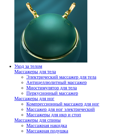
Уход за телом
Массажеры для тела
Электрический массажер для тела
Антицеллюлитный массажер
Миостимулятор для тела
Перкусионный массажер
Массажеры для ног
Компрессионный массажер для ног
Массажер для ног электрический
Массажеры для икр и стоп
Массажеры для спины
Массажная накидка
Массажная подушка