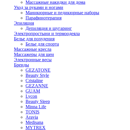
Массажные накидки для дома
Уход за руками и ногами
Маникюрные и педикюрные наборы
Парафинотерапия
Эпиляция
Депиляция и шугаринг
Электропростыни и термоодеяла
Белье для похудения
Белье для спорта
Массажные кресла
Массажеры для шеи
Электронные весы
Бренды
GEZATONE
Beauty Style
Cristaline
GEZANNE
GUAM
Lycon
Beauty Sleep
Minna Life
TONIS
Aravia
Medisana
MYTREX