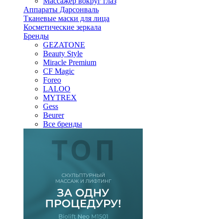
Массажер вокруг глаз
Аппараты Дарсонваль
Тканевые маски для лица
Косметические зеркала
Бренды
GEZATONE
Beauty Style
Miracle Premium
CF Magic
Foreo
LALOO
MYTREX
Gess
Beurer
Все бренды