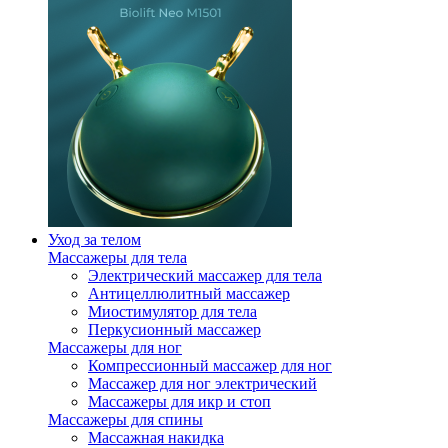
Уход за телом
Массажеры для тела
Электрический массажер для тела
Антицеллюлитный массажер
Миостимулятор для тела
Перкусионный массажер
Массажеры для ног
Компрессионный массажер для ног
Массажер для ног электрический
Массажеры для икр и стоп
Массажеры для спины
Массажная накидка