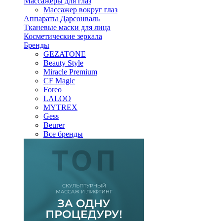
Массажеры для глаз
Массажер вокруг глаз
Аппараты Дарсонваль
Тканевые маски для лица
Косметические зеркала
Бренды
GEZATONE
Beauty Style
Miracle Premium
CF Magic
Foreo
LALOO
MYTREX
Gess
Beurer
Все бренды