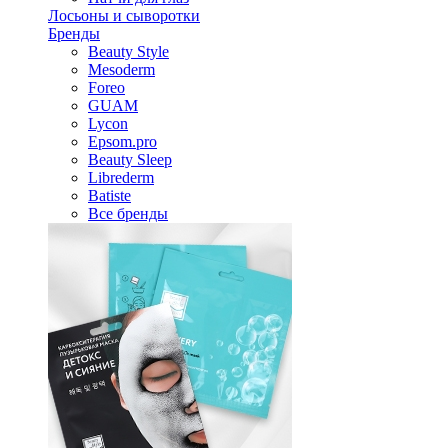
Лосьоны и сыворотки
Бренды
Beauty Style
Mesoderm
Foreo
GUAM
Lycon
Epsom.pro
Beauty Sleep
Librederm
Batiste
Все бренды