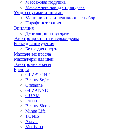
Массажная подушка
Массажные накидки для дома
Уход за руками и ногами
Маникюрные и педикюрные наборы
Парафинотерапия
Эпиляция
Депиляция и шугаринг
Электропростыни и термоодеяла
Белье для похудения
Белье для спорта
Массажные кресла
Массажеры для шеи
Электронные весы
Бренды
GEZATONE
Beauty Style
Cristaline
GEZANNE
GUAM
Lycon
Beauty Sleep
Minna Life
TONIS
Aravia
Medisana