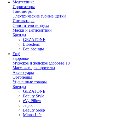
Медтехника
Ирригаторы
Тонометры
Электрические зубные щетки
Ингаляторы
Очистители воздуха
Маски и антисептики
Бренды
GEZATONE
Librederm
Все бренды
Ещё
Здоровье
Мужское и женское здоровье 18+
Массажер для простаты
Аксессуары
Ортопедия
Уцененные товары
Бренды
GEZATONE
Beauty Style
eVy Pillow
Jetpik
Beauty Sleep
Minna Life