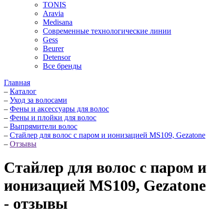
TONIS
Aravia
Medisana
Современные технологические линии
Gess
Beurer
Detensor
Все бренды
Главная
–
Каталог
–
Уход за волосами
–
Фены и аксессуары для волос
–
Фены и плойки для волос
–
Выпрямители волос
–
Стайлер для волос с паром и ионизацией MS109, Gezatone
–
Отзывы
Стайлер для волос с паром и
ионизацией MS109, Gezatone
- отзывы