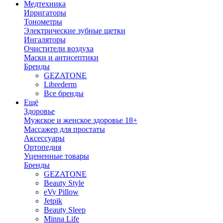
Медтехника
Ирригаторы
Тонометры
Электрические зубные щетки
Ингаляторы
Очистители воздуха
Маски и антисептики
Бренды
GEZATONE
Librederm
Все бренды
Ещё
Здоровье
Мужское и женское здоровье 18+
Массажер для простаты
Аксессуары
Ортопедия
Уцененные товары
Бренды
GEZATONE
Beauty Style
eVy Pillow
Jetpik
Beauty Sleep
Minna Life