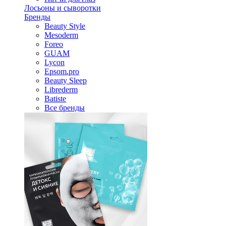
Лосьоны и сыворотки
Бренды
Beauty Style
Mesoderm
Foreo
GUAM
Lycon
Epsom.pro
Beauty Sleep
Librederm
Batiste
Все бренды