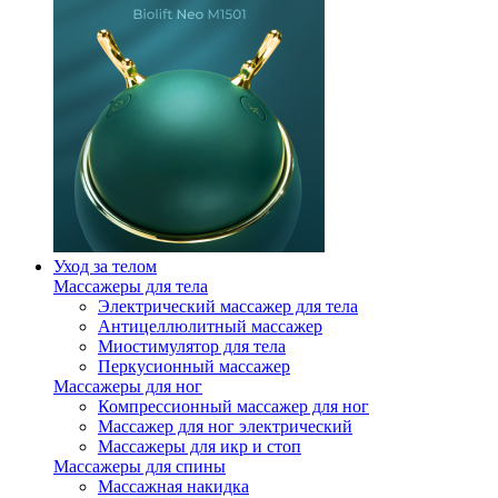
Уход за телом
Массажеры для тела
Электрический массажер для тела
Антицеллюлитный массажер
Миостимулятор для тела
Перкусионный массажер
Массажеры для ног
Компрессионный массажер для ног
Массажер для ног электрический
Массажеры для икр и стоп
Массажеры для спины
Массажная накидка