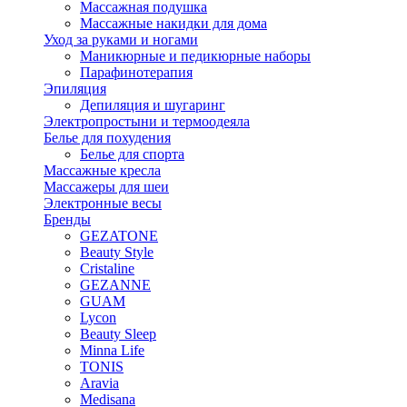
Массажная подушка
Массажные накидки для дома
Уход за руками и ногами
Маникюрные и педикюрные наборы
Парафинотерапия
Эпиляция
Депиляция и шугаринг
Электропростыни и термоодеяла
Белье для похудения
Белье для спорта
Массажные кресла
Массажеры для шеи
Электронные весы
Бренды
GEZATONE
Beauty Style
Cristaline
GEZANNE
GUAM
Lycon
Beauty Sleep
Minna Life
TONIS
Aravia
Medisana