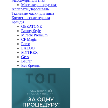
Массажеры для глаз
Массажер вокруг глаз
Аппараты Дарсонваль
Тканевые маски для лица
Косметические зеркала
Бренды
GEZATONE
Beauty Style
Miracle Premium
CF Magic
Foreo
LALOO
MYTREX
Gess
Beurer
Все бренды