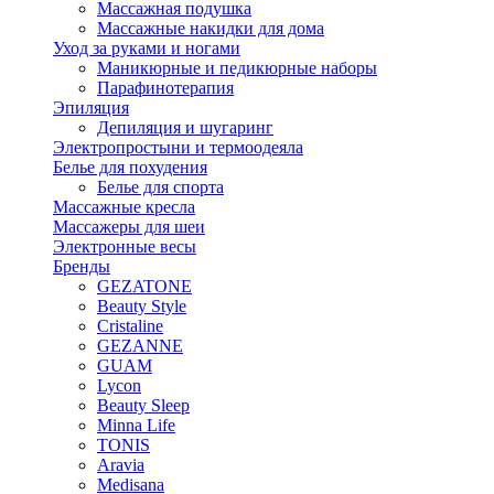
Массажная подушка
Массажные накидки для дома
Уход за руками и ногами
Маникюрные и педикюрные наборы
Парафинотерапия
Эпиляция
Депиляция и шугаринг
Электропростыни и термоодеяла
Белье для похудения
Белье для спорта
Массажные кресла
Массажеры для шеи
Электронные весы
Бренды
GEZATONE
Beauty Style
Cristaline
GEZANNE
GUAM
Lycon
Beauty Sleep
Minna Life
TONIS
Aravia
Medisana