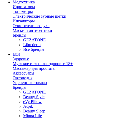
Медтехника
Ирригаторы
Тонометры
Электрические зубные щетки
Ингаляторы
Очистители воздуха
Маски и антисептики
Бренды
GEZATONE
Librederm
Все бренды
Ещё
Здоровье
Мужское и женское здоровье 18+
Массажер для простаты
Аксессуары
Ортопедия
Уцененные товары
Бренды
GEZATONE
Beauty Style
eVy Pillow
Jetpik
Beauty Sleep
Minna Life