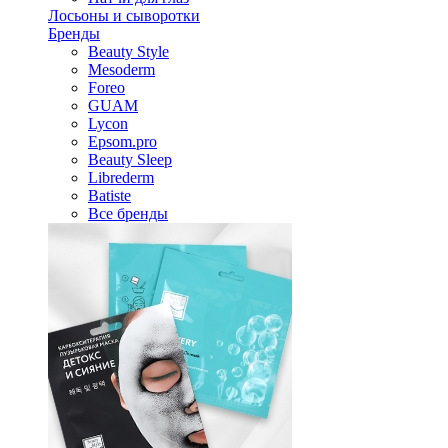
Лосьоны и сыворотки
Бренды
Beauty Style
Mesoderm
Foreo
GUAM
Lycon
Epsom.pro
Beauty Sleep
Librederm
Batiste
Все бренды