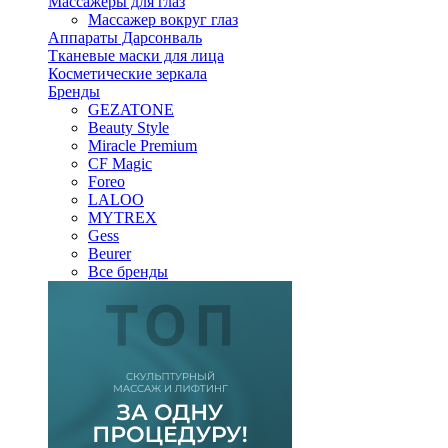
Массажеры для глаз
Массажер вокруг глаз
Аппараты Дарсонваль
Тканевые маски для лица
Косметические зеркала
Бренды
GEZATONE
Beauty Style
Miracle Premium
CF Magic
Foreo
LALOO
MYTREX
Gess
Beurer
Все бренды