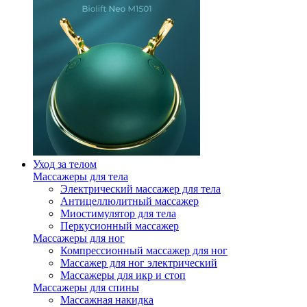
Уход за телом
Массажеры для тела
Электрический массажер для тела
Антицеллюлитный массажер
Миостимулятор для тела
Перкусионный массажер
Массажеры для ног
Компрессионный массажер для ног
Массажер для ног электрический
Массажеры для икр и стоп
Массажеры для спины
Массажная накидка